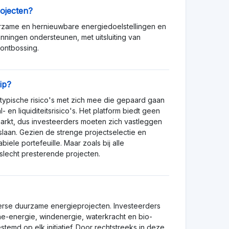
rojecten?
duurzame en hernieuwbare energiedoelstellingen en
anningen ondersteunen, met uitsluiting van
 ontbossing.
fip?
 typische risico's met zich mee die gepaard gaan
 en liquiditeitsrisico's. Het platform biedt geen
markt, dus investeerders moeten zich vastleggen
slaan. Gezien de strenge projectselectie en
biele portefeuille. Maar zoals bij alle
slecht presterende projecten.
verse duurzame energieprojecten. Investeerders
ne-energie, windenergie, waterkracht en bio-
stemd op elk initiatief. Door rechtstreeks in deze