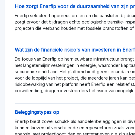
Hoe zorgt Enerfip voor de duurzaamheid van zijn p
Enerfip selecteert rigoureus projecten die aansluiten bij 
zorgt ervoor dat bijdragen echte ecologische transitie-insp
projecten die verband houden met fossiele brandstoffen of
Wat zijn de financiële risico's van investeren in Ener
De focus van Enerfip op hernieuwbare infrastructuur brengt
met langetermijninvesteringen in energie, waaronder kapitaal-
secundaire markt aan. Het platform biedt geen secundaire 
voor de looptijd van het project, die meerdere jaren kan be
risicobewaking van het platform heeft Enerfip een relatief sta
crowdlending, dragen investeerders het risico van mogelijk 
Beleggingstypes op
Enerfip biedt zowel schuld- als aandelenbeleggingen in di
kunnen kiezen uit verschillende energiesectoren zoals zon
energie, met projectlooptijden en rentetarieven die zijn afge