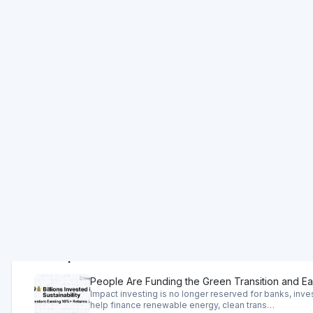
Functionaliteit
Auto-investeren: Nee
Beoordeling van de
Voor beleggers
Minimum investment: 10 EUR
trending_down
Standaardtarief: 0.11% - Annual observed risk cost
Gemiddelde rendementen: Internal rate of return (net of r
Enerfip - Artikelen
People Are Funding the Green Transition and Ea
Impact investing is no longer reserved for banks, inv
help finance renewable energy, clean trans…