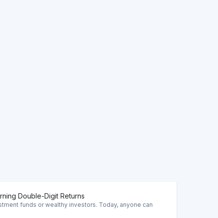
 deal: Ja
Secundaire markt: Nee
isk) - 6.03% since 2005 / In 2025 - 7.77%
rning Double-Digit Returns
estment funds or wealthy investors. Today, anyone can