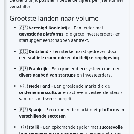
De trend blijft
positief
, hoewel de cijfers per jaar kunnen
verschillen.
Grootste landen naar volume
🇬🇧
Verenigd Koninkrijk
- Een leider met
gevestigde platforms
, die grote investeerders- en
startupgemeenschappen aantrekt.
🇩🇪
Duitsland
- Een sterke markt gedreven door
een
stabiele economie
en
duidelijke regelgeving
.
🇫🇷
Frankrijk
- Een groeiend ecosysteem met een
divers aanbod van startups
en investeerders.
🇳🇱
Nederland
- Een groeiende markt die de
ondernemerscultuur
en actieve investeerdersbasis
van het land weerspiegelt.
🇪🇸
Spanje
- Een groeiende markt met
platforms in
verschillende sectoren
.
🇮🇹
Italië
- Een opkomende speler met
succesvolle
fondsenwervingscampagnes
en nieuwe platforms.