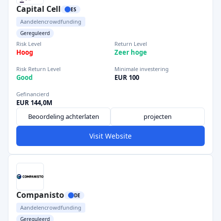
Capital Cell
ES
Aandelencrowdfunding
Gereguleerd
Risk Level
Return Level
Hoog
Zeer hoge
Risk Return Level
Minimale investering
Good
EUR 100
Gefinancierd
EUR 144,0M
Beoordeling achterlaten
projecten
Visit Website
Companisto
DE
Aandelencrowdfunding
Gereguleerd