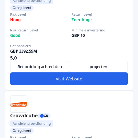
Aandelencrowdfunding
Gereguleerd
Risk Level
Return Level
Hoog
Zeer hoge
Risk Return Level
Minimale investering
Good
GBP 10
Gefinancierd
GBP 3392,59M
5,0
Beoordeling achterlaten
projecten
Visit Website
Crowdcube
GB
Aandelencrowdfunding
Gereguleerd
Risk Level
Return Level