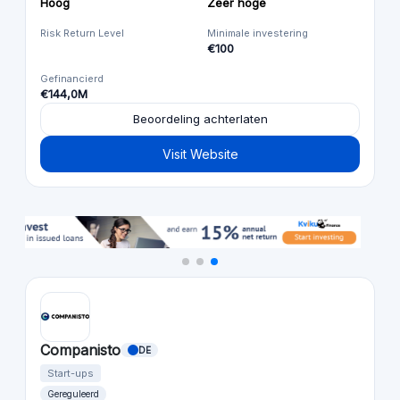
Hoog
Zeer hoge
Risk Return Level
Minimale investering
€100
Gefinancierd
€144,0M
Beoordeling achterlaten
Visit Website
Companisto
DE
Start-ups
Gereguleerd