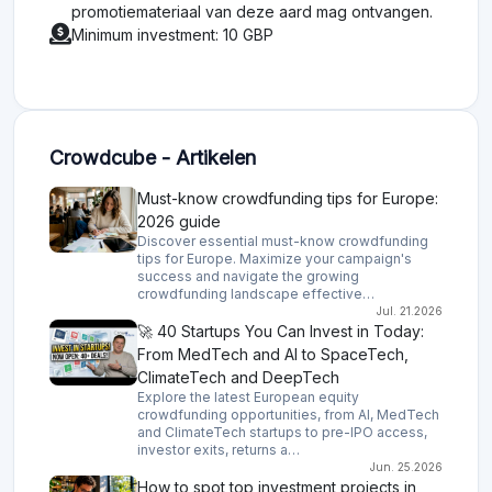
promotiemateriaal van deze aard mag ontvangen.
Minimum investment: 10 GBP
Crowdcube - Artikelen
Must-know crowdfunding tips for Europe:
2026 guide
Discover essential must-know crowdfunding
tips for Europe. Maximize your campaign's
success and navigate the growing
crowdfunding landscape effective…
Jul. 21.2026
🚀 40 Startups You Can Invest in Today:
From MedTech and AI to SpaceTech,
ClimateTech and DeepTech
Explore the latest European equity
crowdfunding opportunities, from AI, MedTech
and ClimateTech startups to pre-IPO access,
investor exits, returns a…
Jun. 25.2026
How to spot top investment projects in