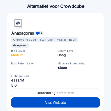
Alternatief voor Crowdcube
Anaxagoras
FR
Onroerend goed
Start-ups
MKB-leningen
Gereguleerd
Risk Level
Return Level
Medium
Hoog
Risk Return Level
Minimale investering
€1000
Gefinancierd
€922,1M
5,0
Beoordeling achterlaten
Visit Website