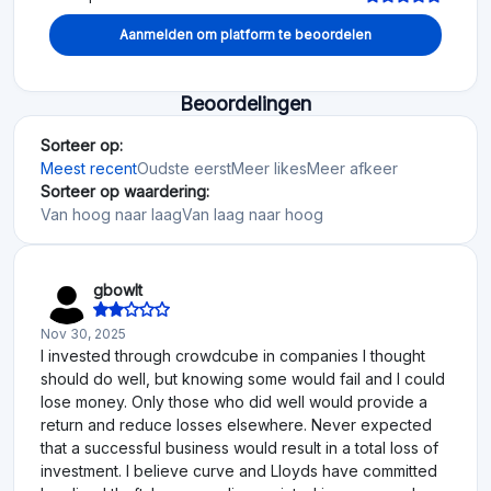
Aanmelden om platform te beoordelen
Beoordelingen
Sorteer op:
Meest recent
Oudste eerst
Meer likes
Meer afkeer
Sorteer op waardering:
Van hoog naar laag
Van laag naar hoog
gbowlt
Nov 30, 2025
I invested through crowdcube in companies I thought
should do well, but knowing some would fail and I could
lose money. Only those who did well would provide a
return and reduce losses elsewhere. Never expected
that a successful business would result in a total loss of
investment. I believe curve and Lloyds have committed