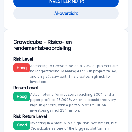
INVESTEER NU
AI-overzicht
Crowdcube - Risico- en
rendementsbeoordeling
Risk Level
According to Crowdcube data, 23% of projects are
Hoog
no longer trading. Meaning each 4th project failed,
and only 5% saw exit. This creates high risk for
investors.
Return Level
Actual returns for investors reaching 300% and a
Hoog
paper profit of 35,000% which is considered very
high. In general, with a portfolio of 1.2. Billion
investors gained 234 million.
Risk Return Level
Investing in a startup is a high-risk investment, but
Good
Crowdcube as one of the biggest platforms in