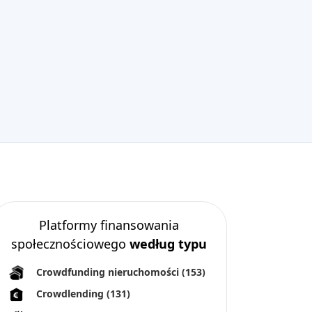
poprawia prognozy dotyczące
crowdfundingu?
Jakie są ryzyka prawne związane z
wykorzystaniem sztucznej inteligencji w
marketingu crowdfundingowym?
W jaki sposób przedsiębiorcy powinni
wykorzystywać sztuczną inteligencję w
kampaniach crowdfundingowych?
Zalecane
Platformy finansowania
społecznościowego
według typu
Crowdfunding nieruchomości
(153)
Crowdlending
(131)