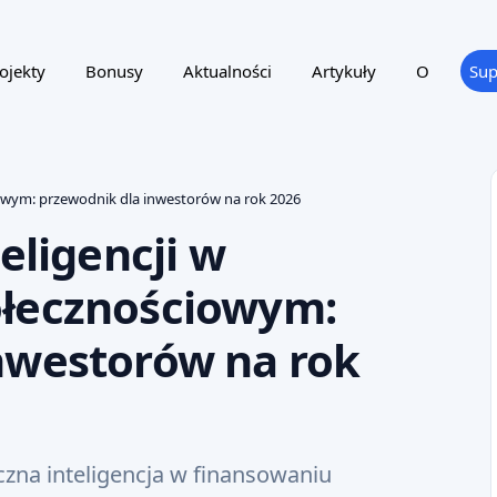
ojekty
Bonusy
Aktualności
Artykuły
O
Sup
iowym: przewodnik dla inwestorów na rok 2026
eligencji w
ołecznościowym:
nwestorów na rok
czna inteligencja w finansowaniu