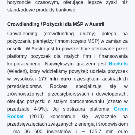
horyzoncie czasowym, oferujące lepsze zyski niż
standardowe produkty bankowe.
Crowdlending / Pożyczki dla MŚP w Austrii
Crowdlending (crowdfunding dłużny) polega na
pożyczaniu pieniędzy firmom (często MŚP) w zamian za
odsetki. W Austrii jest to powszechnie oferowane przez
platformy pożyczek dla małych firm i finansowania
korporacyjnego. Największym graczem jest
Rockets
(Wiedeń), który widzieliśmy powyżej: udziela pożyczek
w wysokości
177 mln euro
dziesiątkom austriackich
przedsiębiorstw. Rockets specjalizuje się w
zrównoważonych przedsiębiorstwach i deweloperach,
oferując pożyczki o stałym oprocentowaniu (często w
przedziale 4-9%). Jej siostrzana platforma
Green
Rocket
(2013) koncentruje się wyłącznie na
przedsięwzięciach związanych z energią i środowiskiem
- ma 36 600 inwestorów i ~ 135,7 mln euro