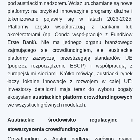
pod austriackim nadzorem. Wciąż uruchamiane są nowe
platformy: na przykład innowacyjne programy dłużne i
tokenizowane pojawiły się w latach 2023-2025.
Platformy często współpracują z bankami lub
akceleratorami (np. Conda współpracuje z FundNow
Erste Bank). Nie ma jednego organu branżowego
zajmującego się crowdfundingiem, ale austriackie
platformy zazwyczaj przestrzegają standardów UE
(poprzez rozporządzenie ESCP) i współpracują z
europejskimi sieciami. Krótko mówiąc, austriacki rynek
łączy lokalne innowacje z rozwojem w całej UE:
inwestorzy detaliczni mają teraz do wyboru bogaty
ekosystem
austriackich platform crowdfundingowych
we wszystkich głównych modelach.
Austriackie środowisko regulacyjne i
stowarzyszenia crowdfundingowe
Crowdfunding w Austrii podlega zarówno prawu