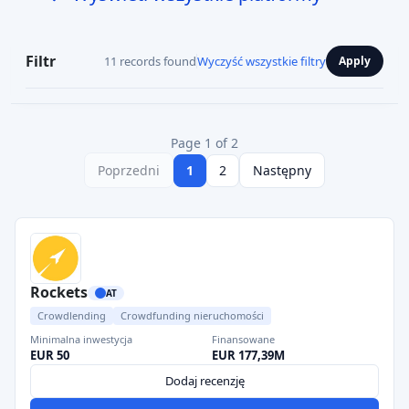
Filtr
11 records found
Wyczyść wszystkie filtry
Apply
Page 1 of 2
Poprzedni
1
2
Następny
Rockets
AT
Crowdlending
Crowdfunding nieruchomości
Minimalna inwestycja
Finansowane
EUR 50
EUR 177,39M
Dodaj recenzję