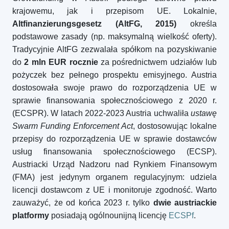
krajowemu, jak i przepisom UE. Lokalnie,
Altfinanzierungsgesetz (AltFG, 2015)
określa
podstawowe zasady (np. maksymalną wielkość oferty).
Tradycyjnie AltFG zezwalała spółkom na pozyskiwanie
do
2 mln EUR rocznie
za pośrednictwem udziałów lub
pożyczek bez pełnego prospektu emisyjnego. Austria
dostosowała swoje prawo do rozporządzenia UE w
sprawie finansowania społecznościowego z 2020 r.
(ECSPR). W latach 2022-2023 Austria uchwaliła
ustawę
Swarm Funding Enforcement Act
, dostosowując lokalne
przepisy do rozporządzenia UE w sprawie dostawców
usług finansowania społecznościowego (ECSP).
Austriacki Urząd Nadzoru nad Rynkiem Finansowym
(FMA) jest jedynym organem regulacyjnym: udziela
licencji dostawcom z UE i monitoruje zgodność. Warto
zauważyć, że od końca 2023 r. tylko
dwie austriackie
platformy
posiadają ogólnounijną licencję
ECSPf
.