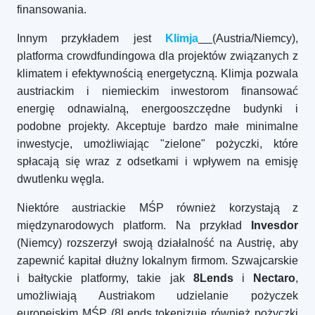
finansowania.
Innym przykładem jest
Klimja
(Austria/Niemcy),
platforma crowdfundingowa dla projektów związanych z
klimatem i efektywnością energetyczną. Klimja pozwala
austriackim i niemieckim inwestorom finansować
energię odnawialną, energooszczędne budynki i
podobne projekty. Akceptuje bardzo małe minimalne
inwestycje, umożliwiając "zielone" pożyczki, które
spłacają się wraz z odsetkami i wpływem na emisję
dwutlenku węgla.
Niektóre austriackie MŚP również korzystają z
międzynarodowych platform. Na przykład
Invesdor
(Niemcy) rozszerzył swoją działalność na Austrię, aby
zapewnić kapitał dłużny lokalnym firmom. Szwajcarskie
i bałtyckie platformy, takie jak
8Lends
i
Nectaro
,
umożliwiają Austriakom udzielanie pożyczek
europejskim MŚP (8Lends tokenizuje również pożyczki