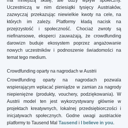
ma mniejszą skalę, ale duży wpływ społeczny.
Uczestniczą w nim dziesiątki tysięcy Austriaków,
zazwyczaj przekazując niewielkie kwoty na cele, na
których im zależy. Platformy kładą nacisk na
przejrzystość i społeczność. Chociaż zwroty są
niefinansowe, eksperci zauważają, że crowdfunding
darowizn buduje ekosystem poprzez angażowanie
nowych uczestników i podnoszenie świadomości na
temat tego medium.
Crowdfunding oparty na nagrodach w Austrii
Crowdfunding oparty na nagrodach pozwala
wspierającym wpłacać pieniądze w zamian za nagrody
niepieniężne (produkty, vouchery, podziękowania). W
Austrii model ten jest wykorzystywany głównie w
projektach kreatywnych, lokalnej przedsiębiorczości i
inicjatywach społecznych. Godne uwagi austriackie
platformy to Tausend Mal
Tausend
i
I believe in you
.