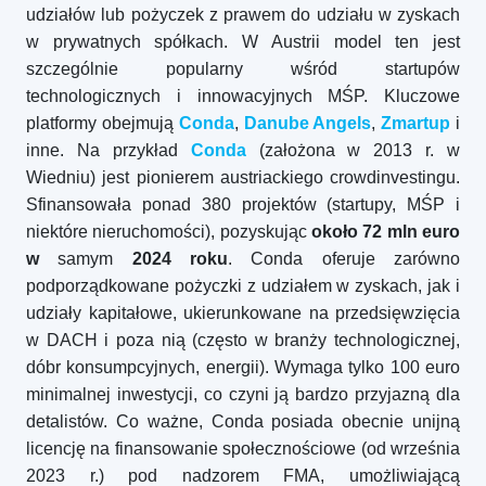
udziałów lub pożyczek z prawem do udziału w zyskach
w prywatnych spółkach. W Austrii model ten jest
szczególnie popularny wśród startupów
technologicznych i innowacyjnych MŚP. Kluczowe
platformy obejmują
Conda
,
Danube Angels
,
Zmartup
i
inne. Na przykład
Conda
(założona w 2013 r. w
Wiedniu) jest pionierem austriackiego crowdinvestingu.
Sfinansowała ponad 380 projektów (startupy, MŚP i
niektóre nieruchomości), pozyskując
około 72 mln euro
w
samym
2024 roku
. Conda oferuje zarówno
podporządkowane pożyczki z udziałem w zyskach, jak i
udziały kapitałowe, ukierunkowane na przedsięwzięcia
w DACH i poza nią (często w branży technologicznej,
dóbr konsumpcyjnych, energii). Wymaga tylko 100 euro
minimalnej inwestycji, co czyni ją bardzo przyjazną dla
detalistów. Co ważne, Conda posiada obecnie unijną
licencję na finansowanie społecznościowe (od września
2023 r.) pod nadzorem FMA, umożliwiającą