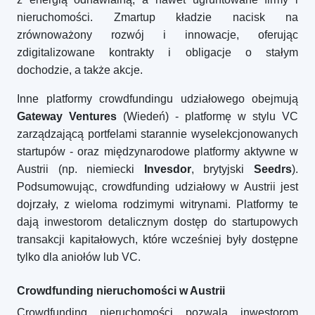
nieruchomości. Zmartup kładzie nacisk na
zrównoważony rozwój i innowacje, oferując
zdigitalizowane kontrakty i obligacje o stałym
dochodzie, a także akcje.
Inne platformy crowdfundingu udziałowego obejmują
Gateway Ventures
(Wiedeń) - platformę w stylu VC
zarządzającą portfelami starannie wyselekcjonowanych
startupów - oraz międzynarodowe platformy aktywne w
Austrii (np. niemiecki
Invesdor
, brytyjski
Seedrs
).
Podsumowując, crowdfunding udziałowy w Austrii jest
dojrzały, z wieloma rodzimymi witrynami. Platformy te
dają inwestorom detalicznym dostęp do startupowych
transakcji kapitałowych, które wcześniej były dostępne
tylko dla aniołów lub VC.
Crowdfunding nieruchomości w Austrii
Crowdfunding nieruchomości pozwala inwestorom