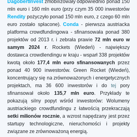
DagobertInvest
zmobilizowały odpowiednio ponad 150
mln euro i 160 mln euro (przy czym 35 000 inwestorów
Rendity
pożyczyło ponad 150 mln euro, z czego 60 mln
euro zostało spłacone).
Conda
- pierwsza austriacka
platforma crowdfundingowa - sfinansowała ponad 380
projektów od 2013 r. i zebrała prawie
72 mln euro w
samym 2024 r
. Rockets (Wiedeń) - największy
dostawca crowdlendingu w kraju - wsparł 338 projektów
kwotą około
177,4 mln euro sfinansowanych
przez
ponad 40 900 inwestorów. Green Rocket (Wiedeń),
koncentrujący się na zrównoważonych i energetycznych
projektach, ma 36 600 inwestorów i do
tej
pory
sfinansował około
135,7 mln euro
. Przykłady te
pokazują silny popyt wśród inwestorów: Wolumeny
austriackiego crowdfundingu z łatwością przekraczają
setki milionów rocznie
, a wzrost napędzany jest przez
startupy technologiczne, nieruchomości i projekty
związane ze zrównoważoną energią.