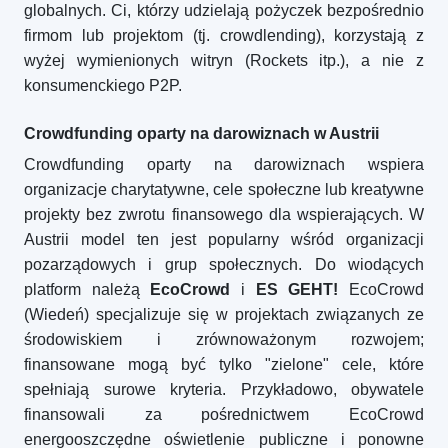
globalnych. Ci, którzy udzielają pożyczek bezpośrednio
firmom lub projektom (tj. crowdlending), korzystają z
wyżej wymienionych witryn (Rockets itp.), a nie z
konsumenckiego P2P.
Crowdfunding oparty na darowiznach w Austrii
Crowdfunding oparty na darowiznach wspiera
organizacje charytatywne, cele społeczne lub kreatywne
projekty bez zwrotu finansowego dla wspierających. W
Austrii model ten jest popularny wśród organizacji
pozarządowych i grup społecznych. Do wiodących
platform należą
EcoCrowd
i
ES GEHT!
EcoCrowd
(Wiedeń) specjalizuje się w projektach związanych ze
środowiskiem i zrównoważonym rozwojem;
finansowane mogą być tylko "zielone" cele, które
spełniają surowe kryteria. Przykładowo, obywatele
finansowali za pośrednictwem EcoCrowd
energooszczędne oświetlenie publiczne i ponowne