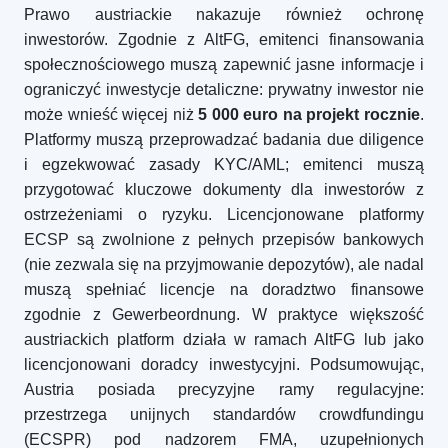
Prawo austriackie nakazuje również ochronę
inwestorów. Zgodnie z AltFG, emitenci finansowania
społecznościowego muszą zapewnić jasne informacje i
ograniczyć inwestycje detaliczne: prywatny inwestor nie
może wnieść więcej niż
5 000 euro na projekt rocznie
.
Platformy muszą przeprowadzać badania due diligence
i egzekwować zasady KYC/AML; emitenci muszą
przygotować kluczowe dokumenty dla inwestorów z
ostrzeżeniami o ryzyku. Licencjonowane platformy
ECSP są zwolnione z pełnych przepisów bankowych
(nie zezwala się na przyjmowanie depozytów), ale nadal
muszą spełniać licencje na doradztwo finansowe
zgodnie z Gewerbeordnung. W praktyce większość
austriackich platform działa w ramach AltFG lub jako
licencjonowani doradcy inwestycyjni. Podsumowując,
Austria posiada precyzyjne ramy regulacyjne:
przestrzega unijnych standardów crowdfundingu
(ECSPR) pod nadzorem FMA, uzupełnionych