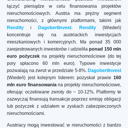
łączyć pieniądze w celu finansowania projektów
nieruchomościowych. Austria ma prężny segment
nieruchomości, z głównymi platformami, takimi jak
Rendity
i
DagobertInvest
.
Rendity
(Wiedeń)
koncentruje się na austriackich inwestycjach
mieszkaniowych i komercyjnych. Ma ponad 35 000
zarejestrowanych inwestorów i udzieliła
ponad 150 mln
euro pożyczek
na projekty nieruchomościowe (do tej
pory spłacono 60 mln euro). Typowe inwestycje
pozwalają na zwrot w przedziale 5-8%.
DagobertInvest
(Wiedeń) jest kolejnym liderem: pozyskał prawie
160
mln euro finansowania
na projekty nieruchomościowe,
oferując oczekiwane zwroty do ~ 10-12%. Platformy te
zazwyczaj finansują transakcje poprzez emisję obligacji
lub pożyczek z udziałem w zyskach zabezpieczonych
nieruchomościami.
Austriacy mogą inwestować w nieruchomości z bardzo