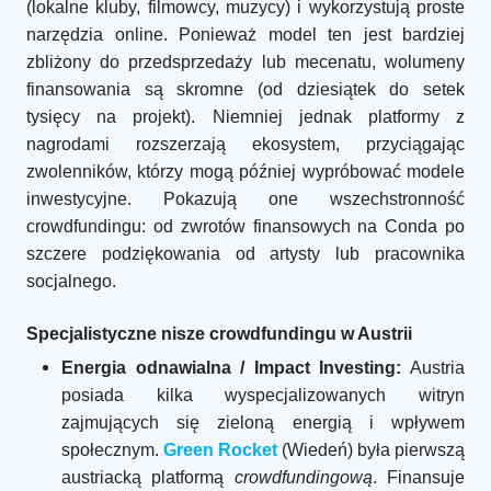
(lokalne kluby, filmowcy, muzycy) i wykorzystują proste
narzędzia online. Ponieważ model ten jest bardziej
zbliżony do przedsprzedaży lub mecenatu, wolumeny
finansowania są skromne (od dziesiątek do setek
tysięcy na projekt). Niemniej jednak platformy z
nagrodami rozszerzają ekosystem, przyciągając
zwolenników, którzy mogą później wypróbować modele
inwestycyjne. Pokazują one wszechstronność
crowdfundingu: od zwrotów finansowych na Conda po
szczere podziękowania od artysty lub pracownika
socjalnego.
Specjalistyczne nisze crowdfundingu w Austrii
Energia odnawialna / Impact Investing:
Austria
posiada kilka wyspecjalizowanych witryn
zajmujących się zieloną energią i wpływem
społecznym.
Green Rocket
(Wiedeń) była pierwszą
austriacką platformą
crowdfundingową
. Finansuje