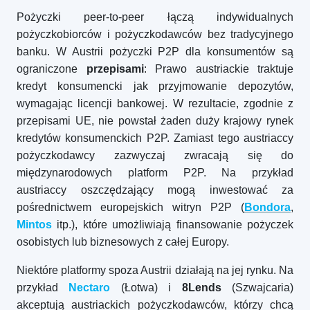
Pożyczki peer-to-peer łączą indywidualnych
pożyczkobiorców i pożyczkodawców bez tradycyjnego
banku. W Austrii pożyczki P2P dla konsumentów są
ograniczone
przepisami
: Prawo austriackie traktuje
kredyt konsumencki jak przyjmowanie depozytów,
wymagając licencji bankowej. W rezultacie, zgodnie z
przepisami UE, nie powstał żaden duży krajowy rynek
kredytów konsumenckich P2P. Zamiast tego austriaccy
pożyczkodawcy zazwyczaj zwracają się do
międzynarodowych platform P2P. Na przykład
austriaccy oszczędzający mogą inwestować za
pośrednictwem europejskich witryn P2P (
Bondora
,
Mintos
itp.), które umożliwiają finansowanie pożyczek
osobistych lub biznesowych z całej Europy.
Niektóre platformy spoza Austrii działają na jej rynku. Na
przykład
Nectaro
(Łotwa) i
8Lends
(Szwajcaria)
akceptują austriackich pożyczkodawców, którzy chcą