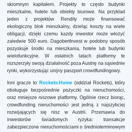
skromnym kapitałem. Projekty to często budynki
mieszkalne, hotele lub obiekty biurowe. Na przykład
jeden z projektów Rendity może finansować
ekologiczny blok mieszkalny, dzieląc koszty na wiele
obligacji, dzięki czemu każdy inwestor może włożyć
zaledwie 500 euro. DagobertInvest w podobny sposób
pozyskuje środki na mieszkania, hotele lub budynki
wielofunkcyjne. W ostatnich latach platformy te
rozszerzyły swoją działalność poza Austrię na sąsiednie
rynki, wykorzystując unijny paszport crowdfundingowy.
Inni gracze to
Rockets.Home
(oddział Rockets), który
obsługuje bezpośrednie pożyczki na nieruchomości,
oraz mniejsze niszowe platformy. Ogólnie rzecz biorąc,
crowdfunding nieruchomości jest jedną z najszybciej
rozwijających się nisz w Austrii. Przemawia do
inwestorów świadomych ryzyka: transakcje
zabezpieczone nieruchomościami o średnioterminowym