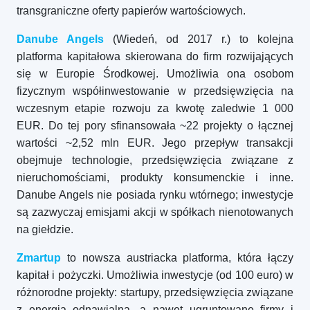
transgraniczne oferty papierów wartościowych.
Danube Angels
(Wiedeń, od 2017 r.) to kolejna
platforma kapitałowa skierowana do firm rozwijających
się w Europie Środkowej. Umożliwia ona osobom
fizycznym współinwestowanie w przedsięwzięcia na
wczesnym etapie rozwoju za kwotę zaledwie 1 000
EUR. Do tej pory sfinansowała ~22 projekty o łącznej
wartości ~2,52 mln EUR. Jego przepływ transakcji
obejmuje technologie, przedsięwzięcia związane z
nieruchomościami, produkty konsumenckie i inne.
Danube Angels nie posiada rynku wtórnego; inwestycje
są zazwyczaj emisjami akcji w spółkach nienotowanych
na giełdzie.
Zmartup
to nowsza austriacka platforma, która łączy
kapitał i pożyczki. Umożliwia inwestycje (od 100 euro) w
różnorodne projekty: startupy, przedsięwzięcia związane
z energią odnawialną, a nawet ugruntowane firmy i