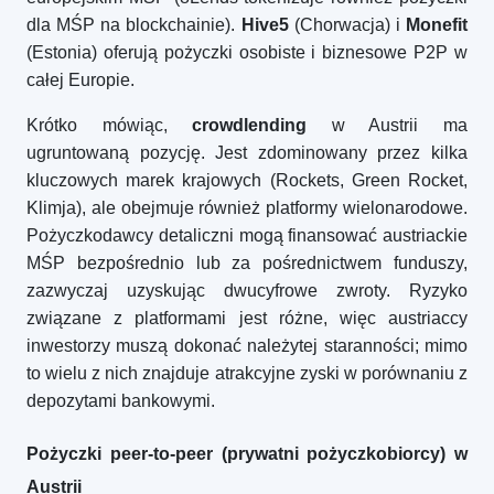
dla MŚP na blockchainie).
Hive5
(Chorwacja) i
Monefit
(Estonia) oferują pożyczki osobiste i biznesowe P2P w
całej Europie.
Krótko mówiąc,
crowdlending
w Austrii ma
ugruntowaną pozycję. Jest zdominowany przez kilka
kluczowych marek krajowych (Rockets, Green Rocket,
Klimja), ale obejmuje również platformy wielonarodowe.
Pożyczkodawcy detaliczni mogą finansować austriackie
MŚP bezpośrednio lub za pośrednictwem funduszy,
zazwyczaj uzyskując dwucyfrowe zwroty. Ryzyko
związane z platformami jest różne, więc austriaccy
inwestorzy muszą dokonać należytej staranności; mimo
to wielu z nich znajduje atrakcyjne zyski w porównaniu z
depozytami bankowymi.
Pożyczki peer-to-peer (prywatni pożyczkobiorcy) w
Austrii