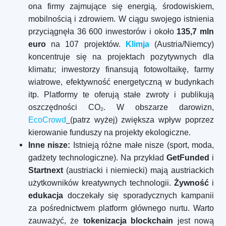
ona firmy zajmujące się energią, środowiskiem,
mobilnością i zdrowiem. W ciągu swojego istnienia
przyciągnęła 36 600 inwestorów i około
135,7 mln
euro
na 107 projektów.
Klimja
(Austria/Niemcy)
koncentruje się na projektach pozytywnych dla
klimatu; inwestorzy finansują fotowoltaikę, farmy
wiatrowe, efektywność energetyczną w budynkach
itp. Platformy te oferują stałe zwroty i publikują
oszczędności CO₂. W obszarze darowizn,
EcoCrowd
(patrz wyżej) zwiększa wpływ poprzez
kierowanie funduszy na projekty ekologiczne.
Inne nisze:
Istnieją różne małe nisze (sport, moda,
gadżety technologiczne). Na przykład
GetFunded
i
Startnext
(austriacki i niemiecki) mają austriackich
użytkowników kreatywnych technologii.
Żywność
i
edukacja
doczekały się sporadycznych kampanii
za pośrednictwem platform głównego nurtu. Warto
zauważyć, że
tokenizacja blockchain
jest nową