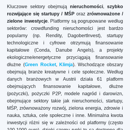
Kluczowe sektory obejmują
nieruchomości
,
szybko
rozwijające się startupy / MŚP
oraz
zrównoważone /
zielone inwestycje
. Platformy są pogrupowane według
sektorów: crowdfunding nieruchomości jest bardzo
popularny (np. Rendity, DagobertInvest), startupy
technologiczne i cyfrowe otrzymują finansowanie
kapitałowe (Conda, Danube Angels), a projekty
ekologiczne/energetyczne przyciągają finansowanie
dłużne (
Green Rocket
,
Klimja
). Wschodzące obszary
obejmują branże kreatywne i cele społeczne. Według
danych branżowych w Austrii działa 61 platform
obejmujących finansowanie kapitałowe, dłużne
(pożyczki), pożyczki P2P, modele nagród i darowizn,
obejmujące sektory takie jak nieruchomości, startupy,
MŚP, zrównoważony rozwój, zielona energia, zdrowie i
nauka, sztuka, cele społeczne i inne. Minimalna kwota
inwestycji różni się w zależności od platformy (często
100-1000 euro), dzięki czemu rynki te są dostępne dla