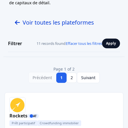
de capitaux de détail.
Voir toutes les plateformes
Filtrer
11 records found
Effacer tous les filtres
Apply
Page 1 of 2
Précédent
1
2
Suivant
Rockets
AT
Prêt participatif
Crowdfunding immobilier