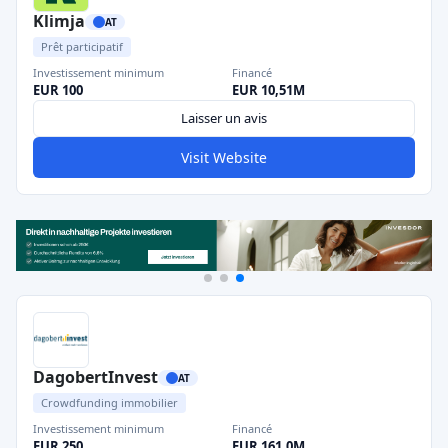
Klimja
AT
Prêt participatif
Investissement minimum
Financé
EUR 100
EUR 10,51M
Laisser un avis
Visit Website
DagobertInvest
AT
Crowdfunding immobilier
Investissement minimum
Financé
EUR 250
EUR 161,0M