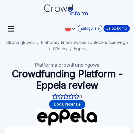
Zaloguj się
Załóż konto
Strona główna
Platformy finansowania społecznościowego
Włochy
Eppela
Platforma crowdfundingowa
Crowdfunding Platform -
Eppela review
0
Dodaj recenzję