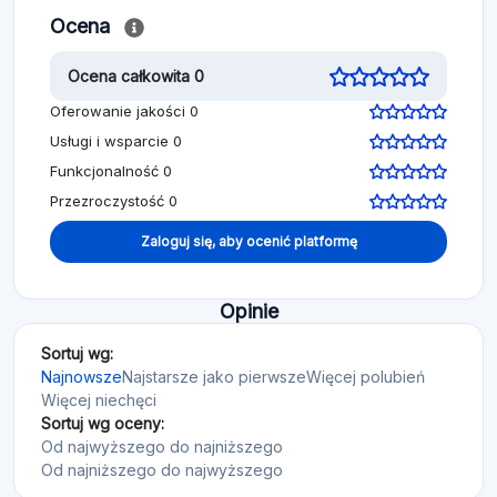
Ocena
Ocena całkowita 0
Oferowanie jakości 0
Usługi i wsparcie 0
Funkcjonalność 0
Przezroczystość 0
Zaloguj się, aby ocenić platformę
Opinie
Sortuj wg:
Najnowsze
Najstarsze jako pierwsze
Więcej polubień
Więcej niechęci
Sortuj wg oceny:
Od najwyższego do najniższego
Od najniższego do najwyższego