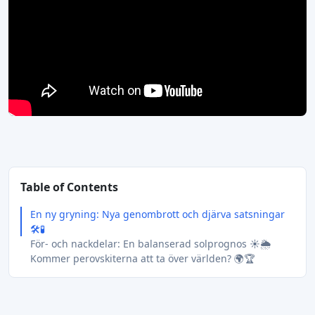
Table of Contents
En ny gryning: Nya genombrott och djärva satsningar
🛠️🧪
För- och nackdelar: En balanserad solprognos ☀️🌦️
Kommer perovskiterna att ta över världen? 🌍🏆