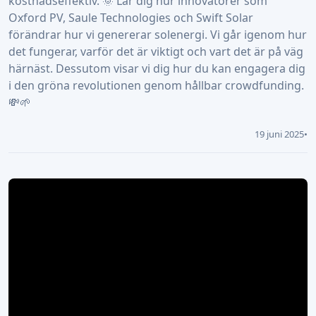
kostnadseffektiv. 🌞 Lär dig hur innovatörer som
Oxford PV, Saule Technologies och Swift Solar
förändrar hur vi genererar solenergi. Vi går igenom hur
det fungerar, varför det är viktigt och vart det är på väg
härnäst. Dessutom visar vi dig hur du kan engagera dig
i den gröna revolutionen genom hållbar crowdfunding.
💸🌱
19 juni 2025
•