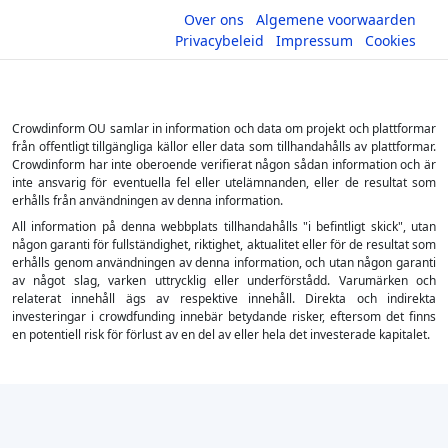
Over ons
Algemene voorwaarden
Privacybeleid
Impressum
Cookies
Crowdinform OU samlar in information och data om projekt och plattformar
från offentligt tillgängliga källor eller data som tillhandahålls av plattformar.
Crowdinform har inte oberoende verifierat någon sådan information och är
inte ansvarig för eventuella fel eller utelämnanden, eller de resultat som
erhålls från användningen av denna information.
All information på denna webbplats tillhandahålls "i befintligt skick", utan
någon garanti för fullständighet, riktighet, aktualitet eller för de resultat som
erhålls genom användningen av denna information, och utan någon garanti
av något slag, varken uttrycklig eller underförstådd. Varumärken och
relaterat innehåll ägs av respektive innehåll. Direkta och indirekta
investeringar i crowdfunding innebär betydande risker, eftersom det finns
en potentiell risk för förlust av en del av eller hela det investerade kapitalet.
×