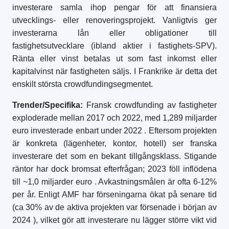
investerare samla ihop pengar för att finansiera
utvecklings- eller renoveringsprojekt. Vanligtvis ger
investerarna lån eller obligationer till
fastighetsutvecklare (ibland aktier i fastighets-SPV).
Ränta eller vinst betalas ut som fast inkomst eller
kapitalvinst när fastigheten säljs. I Frankrike är detta det
enskilt största crowdfundingsegmentet.
Trender/Specifika:
Fransk crowdfunding av fastigheter
exploderade mellan 2017 och 2022, med 1,289 miljarder
euro investerade enbart under 2022
. Eftersom projekten
är konkreta (lägenheter, kontor, hotell) ser franska
investerare det som en bekant tillgångsklass. Stigande
räntor har dock bromsat efterfrågan; 2023 föll inflödena
till ~1,0 miljarder euro
. Avkastningsmålen är ofta 6-12%
per år. Enligt AMF har förseningarna ökat på senare tid
(ca 30% av de aktiva projekten var försenade i början av
2024
), vilket gör att investerare nu lägger större vikt vid