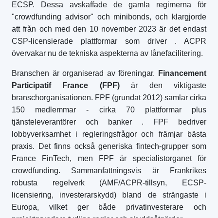
ECSP. Dessa avskaffade de gamla regimerna för
"crowdfunding advisor" och minibonds, och klargjorde
att från och med den 10 november 2023 är det endast
CSP-licensierade plattformar som driver
. ACPR
övervakar nu de tekniska aspekterna av lånefacilitering.
Branschen är organiserad av föreningar.
Financement
Participatif France (FPF)
är den viktigaste
branschorganisationen. FPF (grundat 2012) samlar cirka
150 medlemmar - cirka 70 plattformar plus
tjänsteleverantörer och banker
. FPF bedriver
lobbyverksamhet i regleringsfrågor och främjar bästa
praxis. Det finns också generiska fintech-grupper som
France FinTech, men FPF är specialistorganet för
crowdfunding. Sammanfattningsvis är Frankrikes
robusta regelverk (AMF/ACPR-tillsyn, ECSP-
licensiering, investerarskydd) bland de strängaste i
Europa, vilket ger både privatinvesterare och