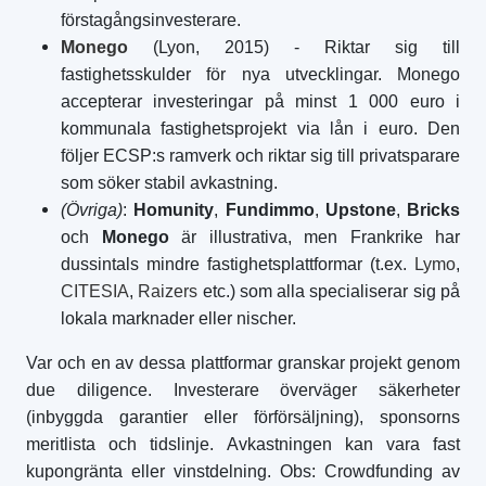
förstagångsinvesterare.
Monego
(Lyon, 2015) - Riktar sig till
fastighetsskulder för nya utvecklingar. Monego
accepterar investeringar på minst 1 000 euro i
kommunala fastighetsprojekt via lån i euro. Den
följer ECSP:s ramverk och riktar sig till privatsparare
som söker stabil avkastning.
(Övriga)
:
Homunity
,
Fundimmo
,
Upstone
,
Bricks
och
Monego
är illustrativa, men Frankrike har
dussintals mindre fastighetsplattformar (t.ex.
Lymo
,
CITESIA
,
Raizers
etc.) som alla specialiserar sig på
lokala marknader eller nischer.
Var och en av dessa plattformar granskar projekt genom
due diligence. Investerare överväger säkerheter
(inbyggda garantier eller förförsäljning), sponsorns
meritlista och tidslinje. Avkastningen kan vara fast
kupongränta eller vinstdelning. Obs: Crowdfunding av