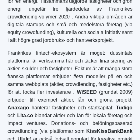
för ren energi. Tillsammans utgjorde fastigheter och grön
energi ungefär tre fjärdedelar av Frankrikes
crowdlending-volymer 2020
. Andra viktiga områden är
digitala startups och små och medelstora företag (via
equity crowdfunding), kulturella och sociala initiativ samt
i allt högre grad jordbruks- och hantverksprojekt.
Frankrikes fintech-ekosystem är moget: dussintals
plattformar är verksamma här och täcker finansiering av
aktier, skulder och fastigheter. Faktum är att många stora
franska plattformar erbjuder
flera
modeller på en och
samma webbplats (aktier, crowdlending, fastigheter etc.)
för att locka fler investerare
.
WiSEED
(grundat 2009)
erbjuder till exempel aktier, lån och gröna projekt;
Anaxago
hanterar fastigheter och startkapital;
Tudigo
och
Lita.co
blandar aktier och lån för lokala företag och
impact ventures. Donations- och belöningsbaserad
crowdfunding (via plattformar som
KissKissBankBank
och
Ulule
) är också fortsatt populärt för kreativa projekt