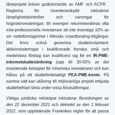
låneprojekt kräver godkännande av AMF och ACPR
.
Reglerna för investerarskydd inkluderar
lämplighetskontroller och varningar för
högriskinvesteringar; till exempel rekommenderas ofta
icke-professionella investerare att inte överstiga 10% av
sin nettoförmögenhet i illikvida crowdfunding-tillgångar.
Det finns också generösa skatteincitament:
aktieinvesteringar i kvalificerade franska små och
medelstora företag kan kvalificera sig för en
IR-PME-
inkomstskattesänkning
(upp till 30-50% av det
investerade beloppet för inhemska investerare) och kan
hållas på ett skattefördelaktigt
PEA-PME-konto
. På
samma sätt kan utlåning till miljövänliga projekt erbjuda
skattebefriad ränta under vissa förutsättningar.
Viktiga juridiska milstolpar inkluderar
förordningen av
den 22 december 2021
och
dekretet av den 1 februari
2022
, som uppdaterade Frankrikes regler för att passa