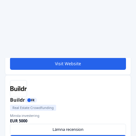
Matis
FR
Crowdfunding av aktier
Bilförsäkring
Return Level
Risk Level
Hög
Medium
Risk Return Level
Minsta investering
Good
EUR 20000
Lämna recension
Visit Website
Buildr
FR
Real Estate Crowdfunding
Minsta investering
EUR 5000
Lämna recension