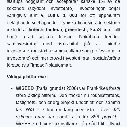
startups noggrant och accepterar kanske 1% av de
sökande (skyddar investerare). Investeringar börjar
vanligtvis runt
€ 100-€ 1 000
för att uppmuntra
detaljhandelsdeltagande
. Typiska finansierade sektorer
inkluderar
fintech, biotech, greentech, SaaS
och i allt
högre grad sociala företag. Noterbara trender:
saminvestering med riskkapital (så att mindre
investerare kan stödja samma affärer som professionella
investerare) och mer crowd-investeringar i sociala/gröna
företag (via "impact"-plattformar).
Viktiga plattformar:
WiSEED
(Paris, grundat 2008) var Frankrikes första
stora aktieplattform. Den täcker nu teknikstartups,
fastighets- och energiprojekt under ett och samma
tak. WiSEED har en lång meritlista - över
430
miljoner euro
har samlats in för
856 projekt
.
WiSEED erbjuder aktieaffärer från sådd till tillväxt