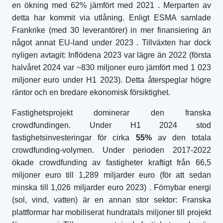
en ökning med 62% jämfört med 2021
. Merparten av
detta har kommit via utlåning. Enligt ESMA samlade
Frankrike (med 30 leverantörer) in mer finansiering än
något annat EU-land under 2023
. Tillväxten har dock
nyligen avtagit: Inflödena 2023 var lägre än 2022 (första
halvåret 2024 var ~830 miljoner euro jämfört med 1 023
miljoner euro under H1 2023). Detta återspeglar högre
räntor och en bredare ekonomisk försiktighet.
Fastighetsprojekt dominerar den franska
crowdfundingen. Under H1 2024 stod
fastighetsinvesteringar för cirka
55%
av den totala
crowdfunding-volymen. Under perioden 2017-2022
ökade crowdfunding av fastigheter kraftigt från 66,5
miljoner euro till 1,289 miljarder euro (för att sedan
minska till 1,026 miljarder euro 2023)
. Förnybar energi
(sol, vind, vatten) är en annan stor sektor: Franska
plattformar har mobiliserat hundratals miljoner till projekt