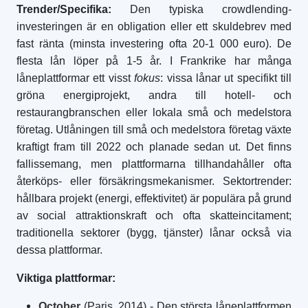
Trender/Specifika:
Den typiska crowdlending-
investeringen är en obligation eller ett skuldebrev med
fast ränta (minsta investering ofta 20-1 000 euro). De
flesta lån löper på 1-5 år. I Frankrike har många
låneplattformar ett visst
fokus
: vissa lånar ut specifikt till
gröna energiprojekt, andra till hotell- och
restaurangbranschen eller lokala små och medelstora
företag. Utlåningen till små och medelstora företag växte
kraftigt fram till 2022 och planade sedan ut. Det finns
fallissemang, men plattformarna tillhandahåller ofta
återköps- eller försäkringsmekanismer. Sektortrender:
hållbara projekt (energi, effektivitet) är populära på grund
av social attraktionskraft och ofta skatteincitament;
traditionella sektorer (bygg, tjänster) lånar också via
dessa plattformar.
Viktiga plattformar:
October
(Paris, 2014) - Den största låneplattformen