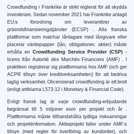
Crowdfunding i Frankrike är strikt reglerat för att skydda
investerare. Sedan november 2021 har Frankrike antagit
EU:s förordning om leverantörer av
gräsrotsfinansieringstjänster (ECSP)
. Alla franska
plattformar som matchar låntagare med långivare eller
placerar värdepapper (lån, obligationer, aktier) måste
erhålla en
Crowdfunding Service Provider (CSP)
-
licens från Autorité des Marchés Financiers (AMF)
. I
praktiken registrerar sig plattformarna hos AMF (och ger
ACPR tillsyn över kreditverksamheten) för att bedriva
laglig verksamhet. Olicensierad crowdfunding är ett brott
(enligt artiklarna L573-12 i Monetary & Financial Code).
Enligt fransk lag är varje crowdfunding-erbjudande
begränsat till 5 miljoner euro per projekt och år
.
Plattformarna måste tillhandahålla tydliga riskvarningar
och projektinformation. Aktieprojekt faller under AMF:s
tillsyn (med regler för överföring av kundorder), och