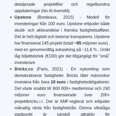
detaljerade projektfiler och regelbundna
uppdateringar (läs AI-översikt).
Upstone
(Bordeaux, 2015) - Modell för
investeringar från 100 euro. Upstone erbjuder både
skuld- och aktieandelar i franska fastighetsaffärer.
Det är helt digitalt och betonar transparens. Upstone
har finansierat
145 projekt
(totalt
~95
miljoner euro)
,
med en genomsnittlig avkastning på ~11,6 %
. Unikt
låg biljettstorlek (€100) gör det tillgängligt för "små"
investerare.
Bricks.co
(Paris, 2021) - En nykomling som
demokratiserar fastigheter. Bricks låter människor
investera från bara
10 euro
i fastighetsobligationer.
Det växte snabbt till 600 000+ medlemmar och
190
miljoner euro
finansierade över 200+
projektbricks
.co.
Det är AMF-reglerat och erbjuder
månatlig ränta från fastighetslån. Denna ultralåga
startpunkt är särskilt attraktiv för