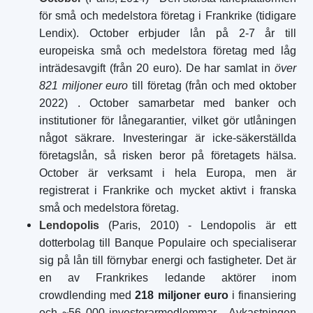
för små och medelstora företag i Frankrike (tidigare
Lendix). October erbjuder lån på 2-7 år till
europeiska små och medelstora företag med låg
inträdesavgift (från 20 euro). De har samlat in
över
821 miljoner euro
till företag (från och med oktober
2022)
. October samarbetar med banker och
institutioner för lånegarantier, vilket gör utlåningen
något säkrare. Investeringar är icke-säkerställda
företagslån, så risken beror på företagets hälsa.
October är verksamt i hela Europa, men är
registrerat i Frankrike och mycket aktivt i franska
små och medelstora företag.
Lendopolis
(Paris, 2010) - Lendopolis är ett
dotterbolag till Banque Populaire och specialiserar
sig på lån till förnybar energi och fastigheter. Det är
en av Frankrikes ledande aktörer inom
crowdlending med
218 miljoner euro
i finansiering
och ~56 000 investerarmedlemmar
. Avkastningen