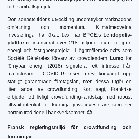
och samhällsprojekt.
Den senaste tidens utveckling understryker marknadens
omfattning och momentum. Klimatmedvetna
investeringar har ökat: t.ex. har BPCE:s
Lendopolis-
plattform
finansierat över 218 miljoner euro för grön
energi och fastighetsprojekt
. Högprofilerade exits som
Société Générales förvärv av crowdlendern
Lumo
för
förnybar energi (2018) signalerar ett intresse från
mainstream
. COVID-19-krisen drev kortvarigt upp
statligt garanterade företagslån, men dessa utgör en
liten andel av crowdfunding. Kort sagt, Frankrike
erbjuder ett livligt crowdfunding-landskap med robust
tillväxtpotential för kunniga privatinvesterare som ser
bortom traditionell bankverksamhet.
😊
Fransk regleringsmiljö för crowdfunding och
föreningar