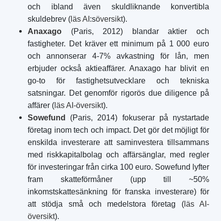
och ibland även skuldliknande konvertibla
skuldebrev (
läs AI
:s
översikt
).
Anaxago
(Paris, 2012) blandar aktier och
fastigheter. Det kräver ett minimum på 1 000 euro
och annonserar 4-7% avkastning för lån, men
erbjuder också aktieaffärer. Anaxago har blivit en
go-to för fastighetsutvecklare och tekniska
satsningar. Det genomför rigorös due diligence på
affärer (
läs AI-översikt
).
Sowefund
(Paris, 2014) fokuserar på nystartade
företag inom tech och impact. Det gör det möjligt för
enskilda investerare att saminvestera tillsammans
med riskkapitalbolag och affärsänglar, med regler
för investeringar från cirka 100 euro. Sowefund lyfter
fram skatteförmåner (upp till ~50%
inkomstskattesänkning för franska investerare) för
att stödja små och medelstora företag (
läs AI-
översikt
).