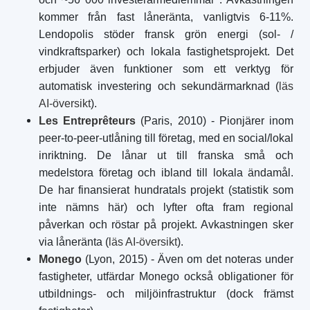
kommer från fast låneränta, vanligtvis 6-11%.
Lendopolis stöder fransk grön energi (sol- /
vindkraftsparker) och lokala fastighetsprojekt. Det
erbjuder även funktioner som ett verktyg för
automatisk investering och sekundärmarknad (
läs
AI-översikt
).
Les Entreprêteurs
(Paris, 2010) - Pionjärer inom
peer-to-peer-utlåning till företag, med en social/lokal
inriktning. De lånar ut till franska små och
medelstora företag och ibland till lokala ändamål.
De har finansierat hundratals projekt (statistik som
inte nämns här) och lyfter ofta fram regional
påverkan och röstar på projekt. Avkastningen sker
via låneränta (
läs AI-översikt
).
Monego
(Lyon, 2015) - Även om det noteras under
fastigheter, utfärdar Monego också obligationer för
utbildnings- och miljöinfrastruktur (dock främst