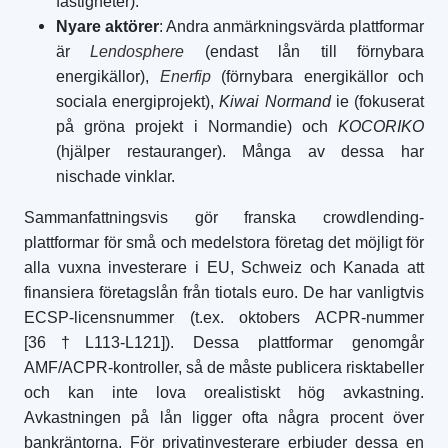
fastigheter).
Nyare aktörer
: Andra anmärkningsvärda plattformar
är
Lendosphere
(endast lån till förnybara
energikällor),
Enerfip
(förnybara energikällor och
sociala energiprojekt),
Kiwai Normand
ie (fokuserat
på gröna projekt i Normandie) och
KOCORIKO
(hjälper restauranger). Många av dessa har
nischade vinklar.
Sammanfattningsvis gör franska crowdlending-
plattformar för små och medelstora företag det möjligt för
alla vuxna investerare i EU, Schweiz och Kanada att
finansiera företagslån från tiotals euro. De har vanligtvis
ECSP-licensnummer (t.ex. oktobers ACPR-nummer
[36†L113-L121]). Dessa plattformar genomgår
AMF/ACPR-kontroller, så de måste publicera risktabeller
och kan inte lova orealistiskt hög avkastning.
Avkastningen på lån ligger ofta några procent över
bankräntorna. För privatinvesterare erbjuder dessa en