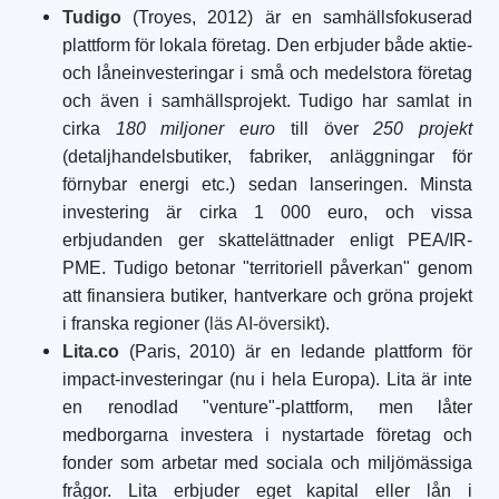
Tudigo
(Troyes, 2012) är en samhällsfokuserad
plattform för lokala företag. Den erbjuder både aktie-
och låneinvesteringar i små och medelstora företag
och även i samhällsprojekt. Tudigo har samlat in
cirka
180 miljoner euro
till över
250 projekt
(detaljhandelsbutiker, fabriker, anläggningar för
förnybar energi etc.) sedan lanseringen. Minsta
investering är cirka 1 000 euro, och vissa
erbjudanden ger skattelättnader enligt PEA/IR-
PME. Tudigo betonar "territoriell påverkan" genom
att finansiera butiker, hantverkare och gröna projekt
i franska regioner (
läs AI-översikt
).
Lita.co
(Paris, 2010) är en ledande plattform för
impact-investeringar (nu i hela Europa). Lita är inte
en renodlad "venture"-plattform, men låter
medborgarna investera i nystartade företag och
fonder som arbetar med sociala och miljömässiga
frågor. Lita erbjuder eget kapital eller lån i