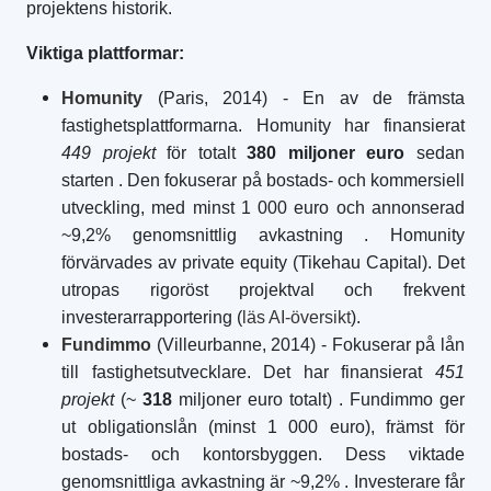
projektens historik.
Viktiga plattformar:
Homunity
(Paris, 2014) - En av de främsta
fastighetsplattformarna. Homunity har finansierat
449 projekt
för totalt
380 miljoner euro
sedan
starten
. Den fokuserar på bostads- och kommersiell
utveckling, med minst 1 000 euro och annonserad
~9,2% genomsnittlig avkastning
. Homunity
förvärvades av private equity (Tikehau Capital). Det
utropas rigoröst projektval och frekvent
investerarrapportering (
läs AI-översikt
).
Fundimmo
(Villeurbanne, 2014) - Fokuserar på lån
till fastighetsutvecklare. Det har finansierat
451
projekt
(~
318
miljoner euro totalt)
. Fundimmo ger
ut obligationslån (minst 1 000 euro), främst för
bostads- och kontorsbyggen. Dess viktade
genomsnittliga avkastning är ~9,2%
. Investerare får