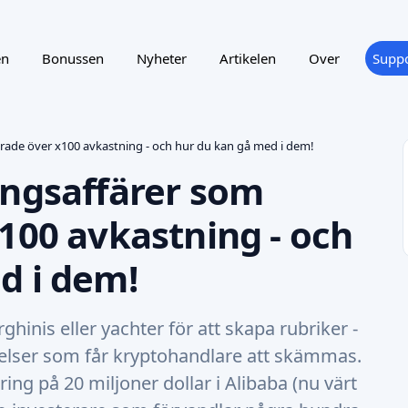
en
Bonussen
Nyheter
Artikelen
Over
Suppo
erade över x100 avkastning - och hur du kan gå med i dem!
ingsaffärer som
100 avkastning - och
d i dem!
hinis eller yachter för att skapa rubriker -
elser som får kryptohandlare att skämmas.
ng på 20 miljoner dollar i Alibaba (nu värt