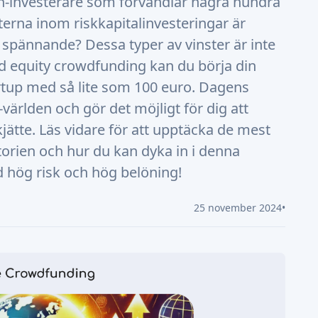
pon-investerare som förvandlar några hundra
eterna inom riskkapitalinvesteringar är
pännande? Dessa typer av vinster är inte
Med equity crowdfunding kan du börja din
artup med så lite som 100 euro. Dagens
ärlden och gör det möjligt för dig att
kjätte. Läs vidare för att upptäcka de mest
torien och hur du kan dyka in i denna
 hög risk och hög belöning!
25 november 2024
•