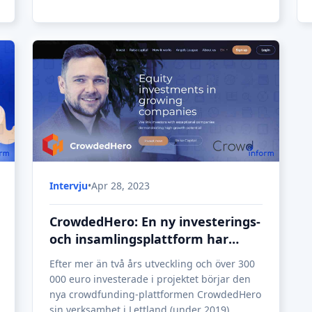
Intervju
•
Apr 28, 2023
CrowdedHero: En ny investerings-
och insamlingsplattform har
startat sin verksamhet i Lettland
Efter mer än två års utveckling och över 300
000 euro investerade i projektet börjar den
nya crowdfunding-plattformen CrowdedHero
sin verksamhet i Lettland (under 2019).