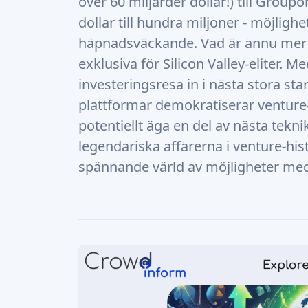
över 60 miljarder dollar!) till Grou
dollar till hundra miljoner - möjligh
häpnadsväckande. Vad är ännu mer s
exklusiva för Silicon Valley-eliter. 
investeringsresa in i nästa stora st
plattformar demokratiserar venture-v
potentiellt äga en del av nästa tekni
legendariska affärerna i venture-his
spännande värld av möjligheter med