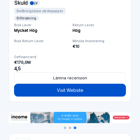
Skuld
LV
Belåningsbara värdepapper
Bilförsäkring
Risk Level
Return Level
Mycket Hög
Hög
Risk Return Level
Minsta investering
€10
Gefinancierd
€170,0M
4,5
Lämna recension
Visit Website