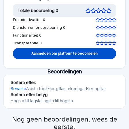
Totale beoordeling 0
Erbjuder kvalitet 0
Diensten en ondersteuning 0
Functionaliteit 0
Transparantie 0
Aanmelden om platform te beoordelen
Beoordelingen
Sortera efter:
Senaste
Äldsta först
Fler gillamarkeringar
Fler ogillar
Sortera efter betyg:
Högsta till lägsta
Lägsta till högsta
Nog geen beoordelingen, wees de
eerste!