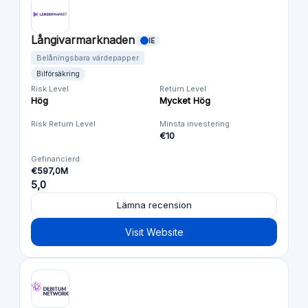
Långivarmarknaden
IE
Belåningsbara värdepapper
Bilförsäkring
Risk Level
Return Level
Hög
Mycket Hög
Risk Return Level
Minsta investering
€10
Gefinancierd
€597,0M
5,0
Lämna recension
Visit Website