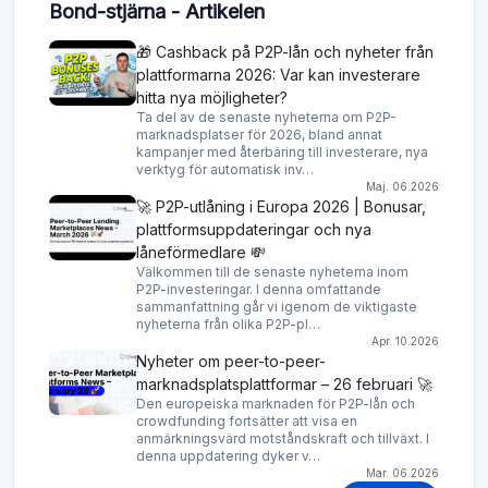
Bond-stjärna - Artikelen
🎁 Cashback på P2P-lån och nyheter från
plattformarna 2026: Var kan investerare
hitta nya möjligheter?
Ta del av de senaste nyheterna om P2P-
marknadsplatser för 2026, bland annat
kampanjer med återbäring till investerare, nya
verktyg för automatisk inv…
Maj. 06.2026
🚀 P2P-utlåning i Europa 2026 | Bonusar,
plattformsuppdateringar och nya
låneförmedlare 💸
Välkommen till de senaste nyheterna inom
P2P-investeringar. I denna omfattande
sammanfattning går vi igenom de viktigaste
nyheterna från olika P2P-pl…
Apr. 10.2026
Nyheter om peer-to-peer-
marknadsplatsplattformar – 26 februari 🚀
Den europeiska marknaden för P2P-lån och
crowdfunding fortsätter att visa en
anmärkningsvärd motståndskraft och tillväxt. I
denna uppdatering dyker v…
Mar. 06.2026