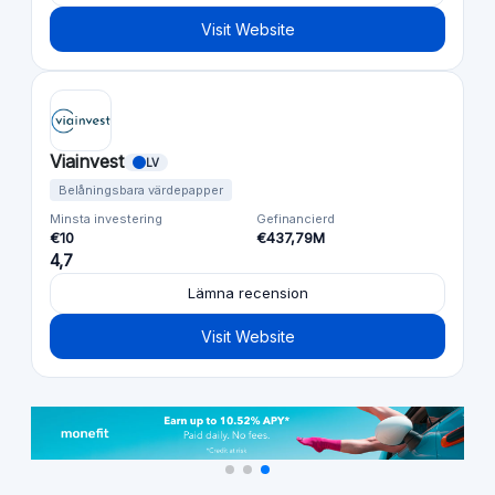
Visit Website
Viainvest
LV
Belåningsbara värdepapper
Minsta investering
Gefinancierd
€10
€437,79M
4,7
Lämna recension
Visit Website