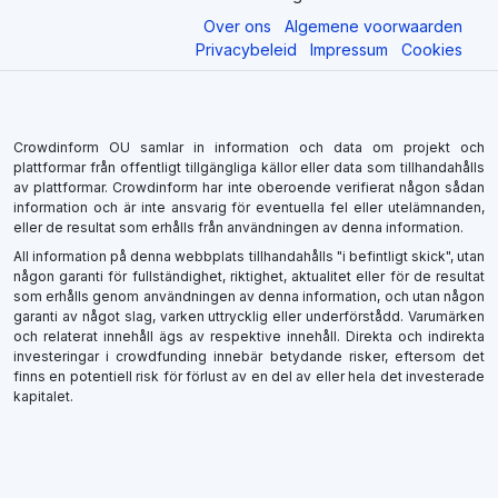
Over ons
Algemene voorwaarden
Privacybeleid
Impressum
Cookies
Crowdinform OU samlar in information och data om projekt och
plattformar från offentligt tillgängliga källor eller data som tillhandahålls
av plattformar. Crowdinform har inte oberoende verifierat någon sådan
information och är inte ansvarig för eventuella fel eller utelämnanden,
eller de resultat som erhålls från användningen av denna information.
All information på denna webbplats tillhandahålls "i befintligt skick", utan
någon garanti för fullständighet, riktighet, aktualitet eller för de resultat
som erhålls genom användningen av denna information, och utan någon
garanti av något slag, varken uttrycklig eller underförstådd. Varumärken
och relaterat innehåll ägs av respektive innehåll. Direkta och indirekta
investeringar i crowdfunding innebär betydande risker, eftersom det
finns en potentiell risk för förlust av en del av eller hela det investerade
kapitalet.
×