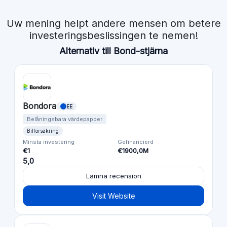
Uw mening helpt andere mensen om betere
investeringsbeslissingen te nemen!
Alternativ till Bond-stjärna
Bondora
EE
Belåningsbara värdepapper
Bilförsäkring
Minsta investering
Gefinancierd
€1
€1900,0M
5,0
Lämna recension
Visit Website