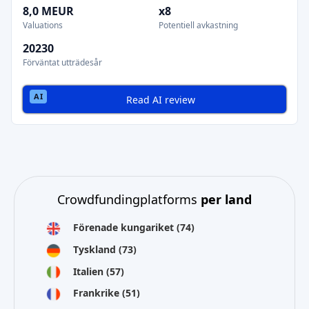
8,0 MEUR
x8
Valuations
Potentiell avkastning
20230
Förväntat utträdesår
Read AI review
Crowdfundingplatforms
per land
Förenade kungariket
(74)
Tyskland
(73)
Italien
(57)
Frankrike
(51)