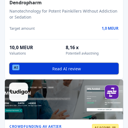
Dendropharm
Nanotechnology for Potent Painkillers Without Addiction
or Sedation
Target amount
1,0 MEUR
10,0 MEUR
8,16 x
Valuations
Potentiell avkastning
Read AI review
CROWDFUNDING AV AKTIER
AI SCORE: 55