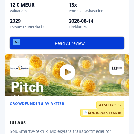
12,0 MEUR
13x
Valuations
Potentiell avkastning
2029
2026-08-14
Förväntat utträdesår
Einddatum
Read AI review
CROWDFUNDING AV AKTIER
AI SCORE: 52
MEDICINSK TEKNIK
iüLabs
SoluSmart®-teknik: Molekylära transportmedel för