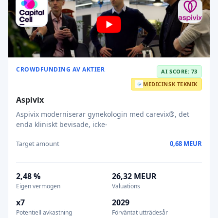
CROWDFUNDING AV AKTIER
AI SCORE: 73
MEDICINSK TEKNIK
Aspivix
Aspivix moderniserar gynekologin med carevix®, det
enda kliniskt bevisade, icke-
Target amount
0,68 MEUR
2,48 %
26,32 MEUR
Eigen vermogen
Valuations
x7
2029
Potentiell avkastning
Förväntat utträdesår