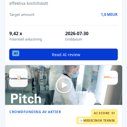
effektiva kosttillskott
Target amount
1,0 MEUR
9,42 x
2026-07-30
Potentiell avkastning
Einddatum
Read AI review
CROWDFUNDING AV AKTIER
AI SCORE: 51
MEDICINSK TEKNIK