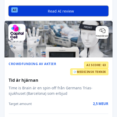
Read AI review
CROWDFUNDING AV AKTIER
AI SCORE: 63
MEDICINSK TEKNIK
Tid är hjärnan
Time is Brain är en spin-off från Germans Trias-
sjukhuset (Barcelona) som erbjud
Target amount
2,5 MEUR