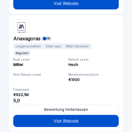
Visit Website
Anaxagoras
FR
Liegenschaften
Start-ups
KMU-Darlehen
Reguliert
Risk Level
Return Level
Mittel
Hoch
Risk Return Level
Mindestinvestition
€1000
Finanziert
€922,1M
5,0
Bewertung hinterlassen
Visit Website