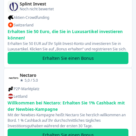
Splint Invest
Noch nicht bewertet
Aktien-Crowdfunding
Switzerland
Erhalten Sie 50 Euro, die Sie in Luxusartikel investieren
können!
Erhalten Sie 50 EUR auf Ihr Split-Invest-Konto und investieren Sie in
Luxusartikel. Klicken Sie auf „Bonus erhalten“ und registrieren Sie sich.
Erhalten Sie einen Bonus
Nectaro
★ 5,0 / 5.0
P2P-Marktplatz
Lettland
Willkommen bei Nectaro: Erhalten Sie 1% Cashback mit
der Newbies-Kampagne
Mit der Newbies-Kampagne heißt Nectaro Sie herzlich willkommen an
Bord. 1 % Cashback auf Ihr durchschnittliches tägliches
Investitionsguthaben während der ersten 30 Tage.
Erhalten Sie einen Bonus