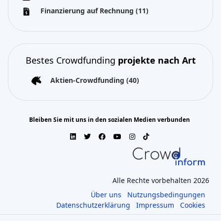
Finanzierung auf Rechnung
(11)
Bestes Crowdfunding
projekte nach Art
Aktien-Crowdfunding
(40)
Bleiben Sie mit uns in den sozialen Medien verbunden
Alle Rechte vorbehalten 2026
Über uns
Nutzungsbedingungen
Datenschutzerklärung
Impressum
Cookies