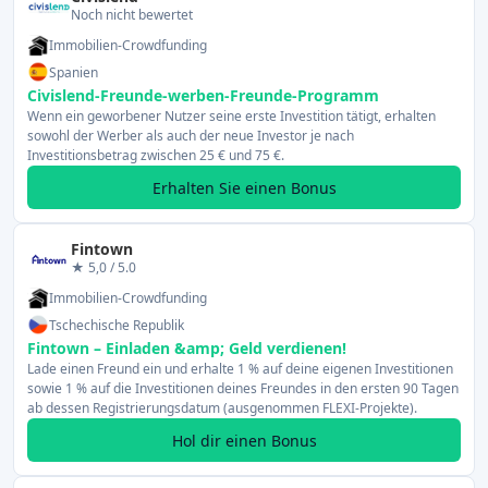
Noch nicht bewertet
Immobilien-Crowdfunding
Spanien
Civislend-Freunde-werben-Freunde-Programm
Wenn ein geworbener Nutzer seine erste Investition tätigt, erhalten
sowohl der Werber als auch der neue Investor je nach
Investitionsbetrag zwischen 25 € und 75 €.
Erhalten Sie einen Bonus
Fintown
★ 5,0 / 5.0
Immobilien-Crowdfunding
Tschechische Republik
Fintown – Einladen &amp; Geld verdienen!
Lade einen Freund ein und erhalte 1 % auf deine eigenen Investitionen
sowie 1 % auf die Investitionen deines Freundes in den ersten 90 Tagen
ab dessen Registrierungsdatum (ausgenommen FLEXI-Projekte).
Hol dir einen Bonus