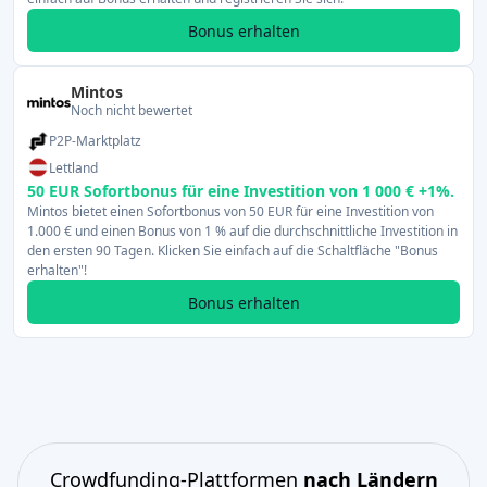
Bonus erhalten
Mintos
Noch nicht bewertet
P2P-Marktplatz
Lettland
50 EUR Sofortbonus für eine Investition von 1 000 € +1%.
Mintos bietet einen Sofortbonus von 50 EUR für eine Investition von
1.000 € und einen Bonus von 1 % auf die durchschnittliche Investition in
den ersten 90 Tagen. Klicken Sie einfach auf die Schaltfläche "Bonus
erhalten"!
Bonus erhalten
Crowdfunding-Plattformen
nach Ländern