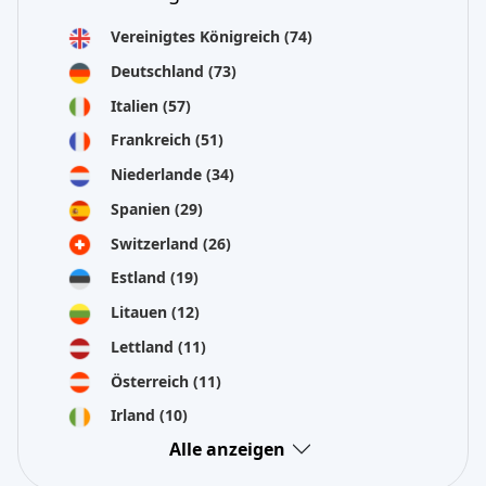
Vereinigtes Königreich
(74)
Deutschland
(73)
Italien
(57)
Frankreich
(51)
Niederlande
(34)
Spanien
(29)
Switzerland
(26)
Estland
(19)
Litauen
(12)
Lettland
(11)
Österreich
(11)
Irland
(10)
Alle anzeigen