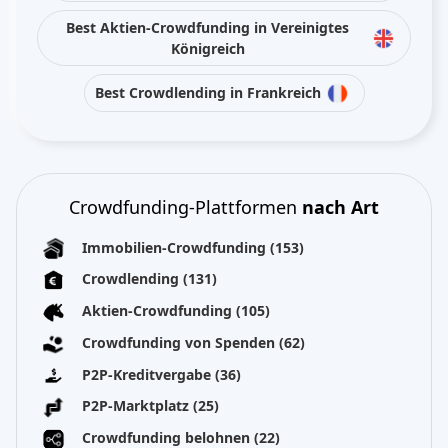
Best Aktien-Crowdfunding in Vereinigtes
Königreich
Best Crowdlending in Frankreich
Crowdfunding-Plattformen
nach Art
Immobilien-Crowdfunding
(153)
Crowdlending
(131)
Aktien-Crowdfunding
(105)
Crowdfunding von Spenden
(62)
P2P-Kreditvergabe
(36)
P2P-Marktplatz
(25)
Crowdfunding belohnen
(22)