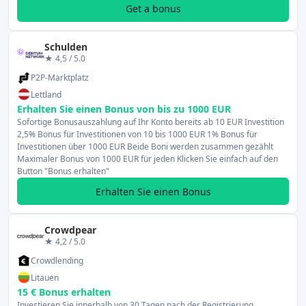
Get a bonus
Schulden
★ 4,5 / 5.0
P2P-Marktplatz
Lettland
Erhalten Sie einen Bonus von bis zu 1000 EUR
Sofortige Bonusauszahlung auf Ihr Konto bereits ab 10 EUR Investition
2,5% Bonus für Investitionen von 10 bis 1000 EUR 1% Bonus für
Investitionen über 1000 EUR Beide Boni werden zusammen gezählt
Maximaler Bonus von 1000 EUR für jeden Klicken Sie einfach auf den
Button "Bonus erhalten"
Erhalten Sie einen Bonus
Crowdpear
★ 4,2 / 5.0
Crowdlending
Litauen
15 € Bonus erhalten
Investieren Sie innerhalb von 30 Tagen nach der Registrierung