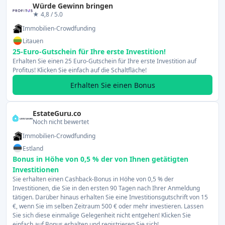
Würde Gewinn bringen
★ 4,8 / 5.0
Immobilien-Crowdfunding
Litauen
25-Euro-Gutschein für Ihre erste Investition!
Erhalten Sie einen 25 Euro-Gutschein für Ihre erste Investition auf
Profitus! Klicken Sie einfach auf die Schaltfläche!
Erhalten Sie einen Bonus
EstateGuru.co
Noch nicht bewertet
Immobilien-Crowdfunding
Estland
Bonus in Höhe von 0,5 % der von Ihnen getätigten
Investitionen
Sie erhalten einen Cashback-Bonus in Höhe von 0,5 % der
Investitionen, die Sie in den ersten 90 Tagen nach Ihrer Anmeldung
tätigen. Darüber hinaus erhalten Sie eine Investitionsgutschrift von 15
€, wenn Sie im selben Zeitraum 500 € oder mehr investieren. Lassen
Sie sich diese einmalige Gelegenheit nicht entgehen! Klicken Sie
einfach auf Bonus erhalten und registrieren Sie sich!