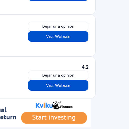
Plataformas de crowdfunding
por tipo
Crowdfunding inmobiliario
(153)
Crowdlending
(131)
Financiación participativa
(105)
Donación crowdfunding
(62)
Préstamos P2P
(36)
Mercado P2P
(25)
Financiación colectiva
(22)
Financiación de facturas
(11)