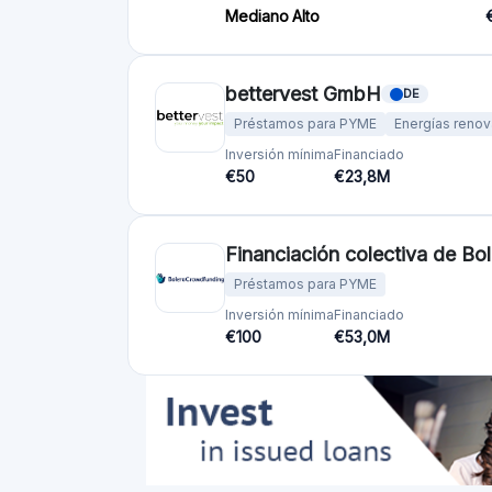
Plataformas de crowdfunding
por país
Reino Unido
(74)
Alemania
(73)
Italia
(57)
Francia
(51)
Países Bajos
(34)
España
(29)
Suiza
(26)
Estonia
(19)
Lituania
(12)