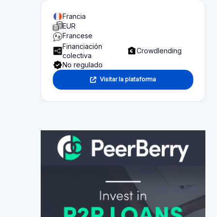
Contenido de la página
Resumen de lo que puede encontrar en esta
página:
Platform statistics
Sección 1
Funcionalidad
Sección 2
Investor information
Sección 3
Fund seeker information
Sección 4
Reseñas
Sección 5
Alternative platforms
Sección 6