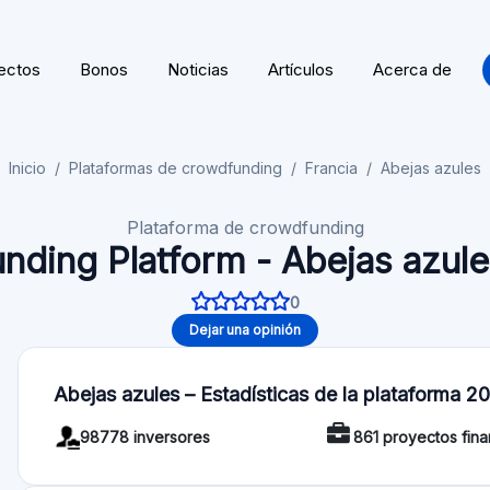
Acerca de Abejas azules
Blue Bees es una plataforma francesa de crowdfunding dedi
ecológica, como la agroecología, el comercio ecorresponsab
financiación mediante donaciones o préstamos, con incenti
donaciones y rendimientos financieros para los préstamos.
Reglamento
Licencia / Regulación: Blue Bees está registrado en ORIAS
14006337, supervisado por la ACPR
Funcionalidad
Autoinvest: No
Valoración de la of