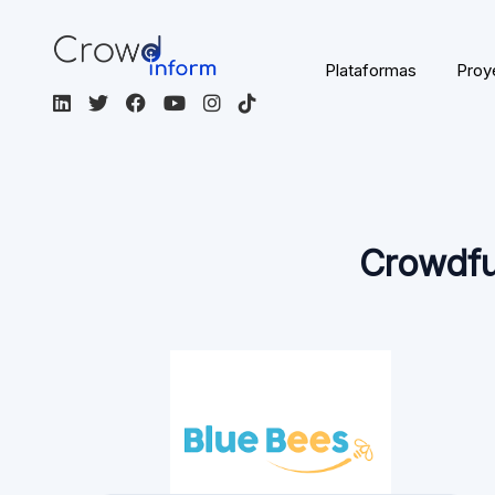
Francia
EUR
Francese
Financiación
Crowdlending
colectiva
No regulado
Visitar la plataforma