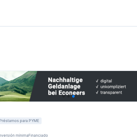
Inversión mínima
Financiado
€1000
€922,1M
vables
lero
BE