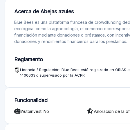
Para inversores
Minimum investment: 1 EUR
Información 
¿Cuáles son los riesgos de invertir con Blue Bees?
Las inversiones conllevan riesgos de impago; se aconseja la 
préstamos.
¿Cómo puedo contribuir a los proyectos de Blue Be
Las contribuciones van desde 1 euro para donaciones y 50 e
se basa en las preferencias personales y en las evaluaciones