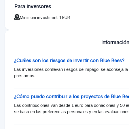
¿Cómo selecciona Blue Bees los proyectos?
Blue Bees evalúa los proyectos en función de su resiliencia, a
proyecto, ecosistema y garantías, exigiendo una puntuación
Calificación
Calificación total 0
Calidad de la oferta 0
Servicios y soporte 0
Funcionalidad 0
Transparencia 0
Inicia sesión para califica