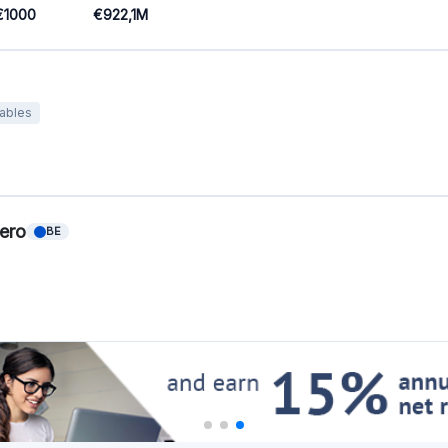
Destacado Crowdfunding
Plataformas
Best Mercado P2P in Letonia
Best Préstamos P2P in Reino Unido
Best Crowdlending in Países Bajos
Best Financiación participativa in Italia
Best Crowdfunding inmobiliario in
Alemania