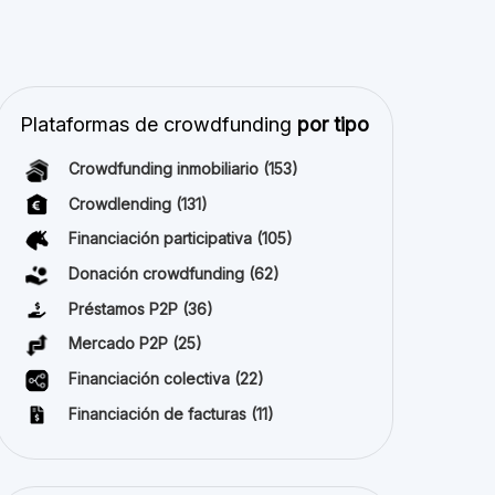
Mejor crowdfunding
proyectos por
tipo
Financiación participativa
(40)
Todos los derechos reservados 2026
Sobre nosotros
Términos y condiciones
Política de privacidad
Aviso legal
Cookies