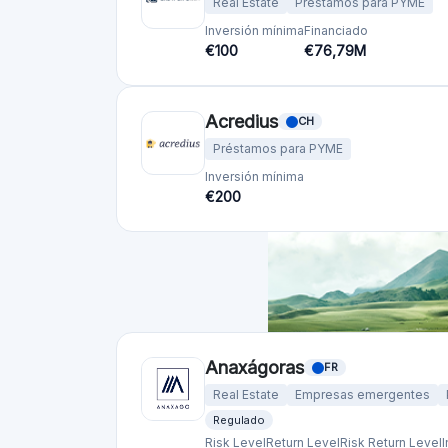
Risk Level
Return Level
Risk Return Level
Mediano
Alto
bettervest GmbH
DE
Préstamos para PYME
Energías reno
Inversión mínima
Financiado
€50
€23,8M
Financiación colectiva de Bo
Préstamos para PYME
Inversión mínima
Financiado
€100
€53,0M