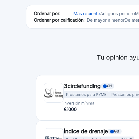
Real Estate
Préstamos para PYME
Inversión mínima
Financiado
€100
€76,79M
Acredius
CH
Préstamos para PYME
Inversión mínima
€200
Anaxágoras
FR
Real Estate
Empresas emergentes
Regulado