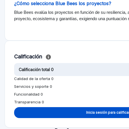
Reseñas
ás «Me gusta»
Más cosas que no me gustan
or a mayor
Aún no hay reseñas; sé el primero!
uda a otras personas a tomar mejores decisiones
Alternativa a Abejas azules
vados
Facturas comerciales