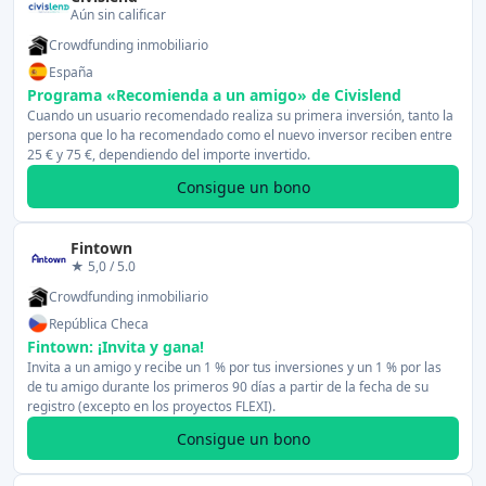
Aún sin calificar
Crowdfunding inmobiliario
España
Programa «Recomienda a un amigo» de Civislend
Cuando un usuario recomendado realiza su primera inversión, tanto la
persona que lo ha recomendado como el nuevo inversor reciben entre
25 € y 75 €, dependiendo del importe invertido.
Consigue un bono
Fintown
★ 5,0 / 5.0
Crowdfunding inmobiliario
República Checa
Fintown: ¡Invita y gana!
Invita a un amigo y recibe un 1 % por tus inversiones y un 1 % por las
de tu amigo durante los primeros 90 días a partir de la fecha de su
registro (excepto en los proyectos FLEXI).
Consigue un bono