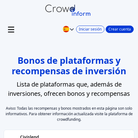
Iniciar sesión
Crear cuenta
Bonos de plataformas y
recompensas de inversión
Lista de plataformas que, además de
inversiones, ofrecen bonos y recompensas
Aviso: Todas las recompensas y bonos mostrados en esta página son solo
informativos. Para obtener información actualizada visite la plataforma de
crowdfunding.
Civislend