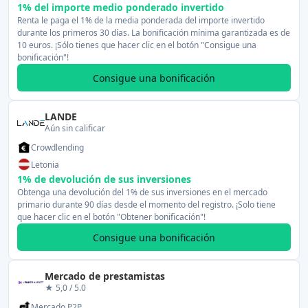
1% del importe medio ponderado invertido
Renta le paga el 1% de la media ponderada del importe invertido
durante los primeros 30 días. La bonificación mínima garantizada es de
10 euros. ¡Sólo tienes que hacer clic en el botón "Consigue una
bonificación"!
Consigue una bonificación
LANDE
Aún sin calificar
Crowdlending
Letonia
1% de devolución de sus inversiones
Obtenga una devolución del 1% de sus inversiones en el mercado
primario durante 90 días desde el momento del registro. ¡Solo tiene
que hacer clic en el botón "Obtener bonificación"!
Consigue una bonificación
Mercado de prestamistas
★ 5,0 / 5.0
Mercado P2P