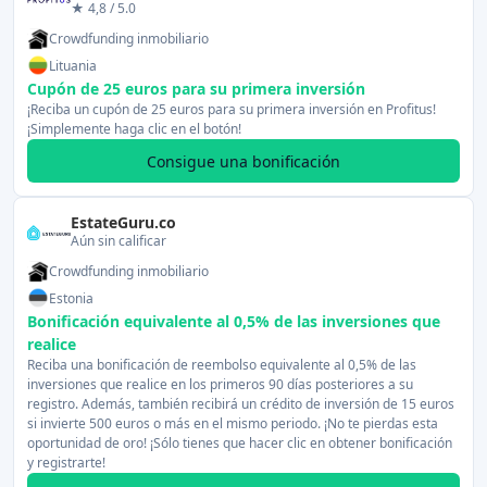
★ 4,8 / 5.0
Crowdfunding inmobiliario
Lituania
Cupón de 25 euros para su primera inversión
¡Reciba un cupón de 25 euros para su primera inversión en Profitus!
¡Simplemente haga clic en el botón!
Consigue una bonificación
EstateGuru.co
Aún sin calificar
Crowdfunding inmobiliario
Estonia
Bonificación equivalente al 0,5% de las inversiones que
realice
Reciba una bonificación de reembolso equivalente al 0,5% de las
inversiones que realice en los primeros 90 días posteriores a su
registro. Además, también recibirá un crédito de inversión de 15 euros
si invierte 500 euros o más en el mismo periodo. ¡No te pierdas esta
oportunidad de oro! ¡Sólo tienes que hacer clic en obtener bonificación
y registrarte!