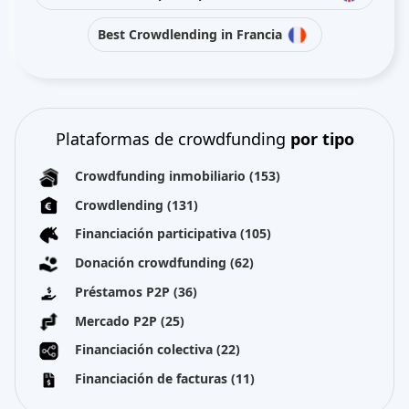
Best Crowdlending in Francia
Plataformas de crowdfunding
por tipo
Crowdfunding inmobiliario
(153)
Crowdlending
(131)
Financiación participativa
(105)
Donación crowdfunding
(62)
Préstamos P2P
(36)
Mercado P2P
(25)
Financiación colectiva
(22)
Financiación de facturas
(11)