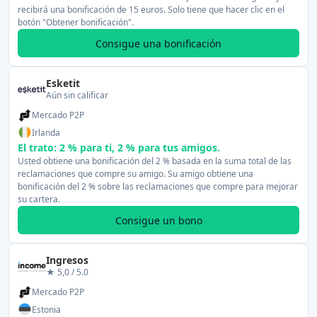
recibirá una bonificación de 15 euros. Solo tiene que hacer clic en el
botón "Obtener bonificación".
Consigue una bonificación
Esketit
Aún sin calificar
Mercado P2P
Irlanda
El trato: 2 % para ti, 2 % para tus amigos.
Usted obtiene una bonificación del 2 % basada en la suma total de las
reclamaciones que compre su amigo. Su amigo obtiene una
bonificación del 2 % sobre las reclamaciones que compre para mejorar
su cartera.
Consigue un bono
Ingresos
★ 5,0 / 5.0
Mercado P2P
Estonia