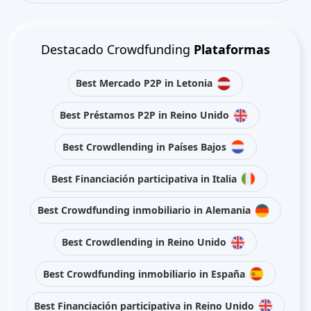
Destacado Crowdfunding
Plataformas
Best Mercado P2P in Letonia
Best Préstamos P2P in Reino Unido
Best Crowdlending in Países Bajos
Best Financiación participativa in Italia
Best Crowdfunding inmobiliario in Alemania
Best Crowdlending in Reino Unido
Best Crowdfunding inmobiliario in España
Best Financiación participativa in Reino Unido