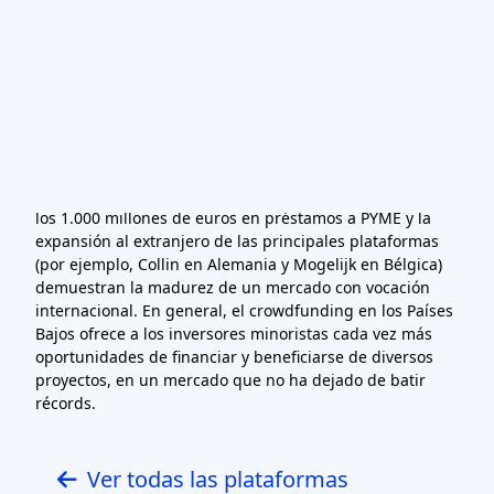
pequeño pero en rápido crecimiento (las empresas
emergentes y las empresas a escala neerlandesas
recaudaron unos 79 millones de euros a través del
crowdfunding de capital en 2022). Los líderes
sectoriales son el sector inmobiliario, las empresas
ecológicas/sostenibles y la financiación de pymes, como
ilustran las principales plataformas (Mogelijk, Collin
Crowdfund, NLInvesteert, etc.). Acontecimientos
recientes como la superación por Collin Crowdfund de
los 1.000 millones de euros en préstamos a PYME y la
expansión al extranjero de las principales plataformas
(por ejemplo, Collin en Alemania y Mogelijk en Bélgica)
demuestran la madurez de un mercado con vocación
internacional. En general, el crowdfunding en los Países
Bajos ofrece a los inversores minoristas cada vez más
oportunidades de financiar y beneficiarse de diversos
proyectos, en un mercado que no ha dejado de batir
récords.
Ver todas las plataformas