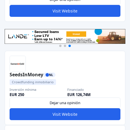
Visit Website
SeedsInMoney
NL
Crowdfunding inmobiliario
Inversión mínima
Financiado
EUR 250
EUR 126,74M
Dejar una opinión
Visit Website