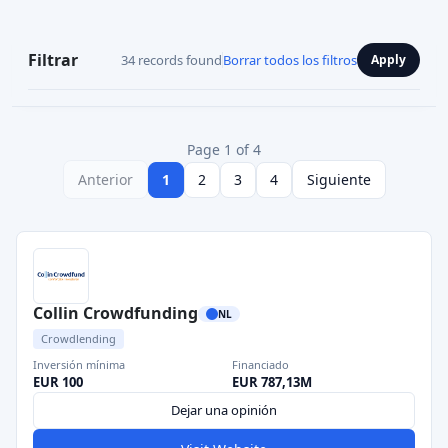
Filtrar
34 records found
Borrar todos los filtros
Apply
Page 1 of 4
Anterior
1
2
3
4
Siguiente
Collin Crowdfunding
NL
Crowdlending
Inversión mínima
Financiado
EUR 100
EUR 787,13M
Dejar una opinión