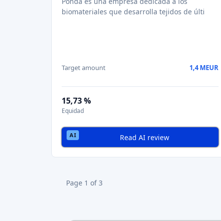
Junto a los inversores particulares,
las empr
Algunas plataformas ofrecen
oportunidade
Mercados secundarios
Varias plataformas ofrecen ahora
mercados
salida a bolsa
. Esta innovación
impulsa la l
💶 Volúmenes de merca
Volúmenes de mercado
En 2021, el mercado europeo de equity cr
positiva
, aunque las cifras pueden variar s
🌍 Mayores países por v
🇬🇧
Reino Unido
- Líder con
platafor
🇩🇪
Alemania
- Un mercado fuerte im
🇫🇷
Francia
- Un ecosistema en expan