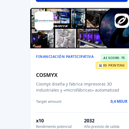
Ponda es una empresa dedicada a los
biomateriales que desarrolla tejidos de últi
Target amount
1,4 MEUR
15,73 %
Equidad
Read AI review
Page 1 of 3