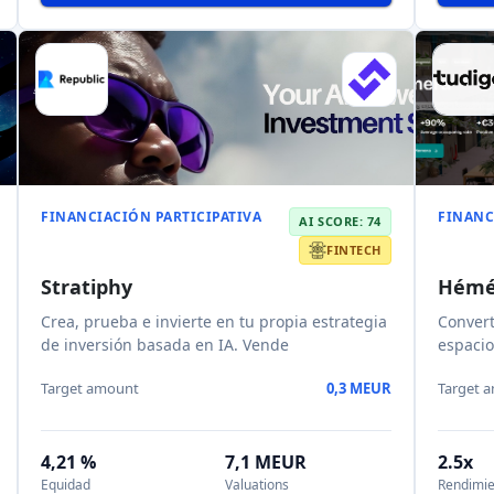
El ti
La empresa de creación de startups que
Time is
desarrolla tecnologías basadas en la inte
Hospita
Target 
Target amount
0,6 MEUR
13x
Rendimie
6,3 %
2026-07-31
2026-0
Equidad
Fecha de finalización
Fecha de 
Read AI review