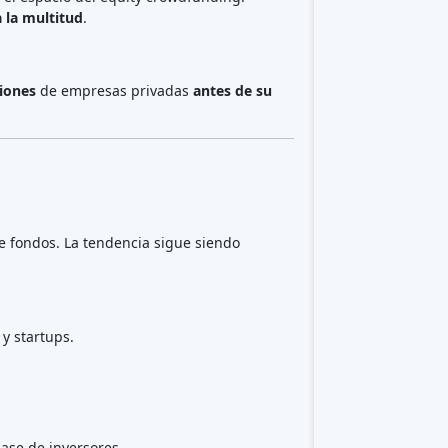
Crowdfunding inmobiliario
(153)
Crowdlending
(131)
Financiación participativa
(105)
Donación crowdfunding
(62)
Préstamos P2P
(36)
Mercado P2P
(25)
Financiación colectiva
(22)
Financiación de facturas
(11)
Mejor crowdfunding
proyectos
por tipo
Financiación participativa
(40)