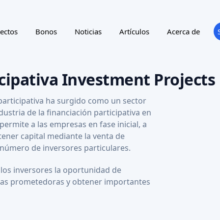
FINANCIACIÓN
FINANC
AI SCORE: 68
PARTICIPATIVA
GREEN
ENERGY
Inrob
NULLPUNKT AG
IA socia
Una sociedad anónima suiza suministra un
person
sistema patentado de bomba de calor con
Target amount
0,45 MEUR
10,09 MEUR
310%
Valuations
Rendimiento potencial
Target 
2030
Año previsto de salida