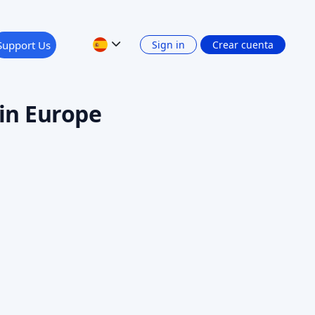
IACIÓN PARTICIPATIVA
AI SCORE: 74
AI
ics
l para el bienestar y la rehabilitación
alizada
amount
0,75 MEUR