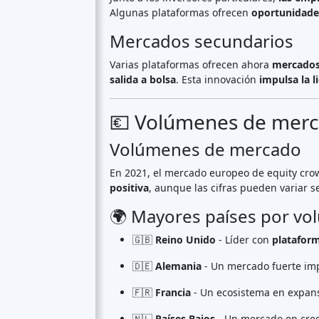
Reino Unido
(74)
Alemania
(73)
Italia
(57)
Francia
(51)
Países Bajos
(34)
España
(29)
Suiza
(26)
Estonia
(19)
Lituania
(12)
Letonia
(11)
Austria
(11)
Irlanda
(10)
ver todo