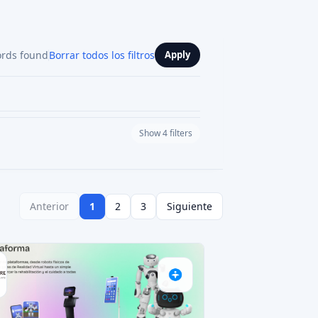
Read AI review
IACIÓN PARTICIPATIVA
AI SCORE: 65
PROPTECH
ra
ir ubicaciones excepcionales en
s de trabajo de alta calidad y fle
amount
1,5 MEUR
2031