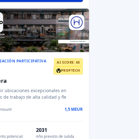
empo es cerebro
 Brain, una entidad derivada del
l Germans Trias (Barcelona), que
amount
2,5 MEUR
2029
nto potencial
Año previsto de salida
8-14
finalización
Read AI review
Anterior
1
2
3
Siguiente