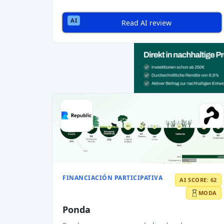
🌟 Tendencias del mer
🚀 El creciente ecosistema
Europa ha experimentado un
aumento de l
de capital es ahora una
opción preferida d
✅ Entorno normativo favo
Muchos países europeos han
introducido 
inversores
y
fomentan el crecimiento del
fondos
.
Diversificación de la ofert
Las plataformas de equity crowdfunding si
Esta diversificación
atrae a inversores
con i
🏦 Participación institucio