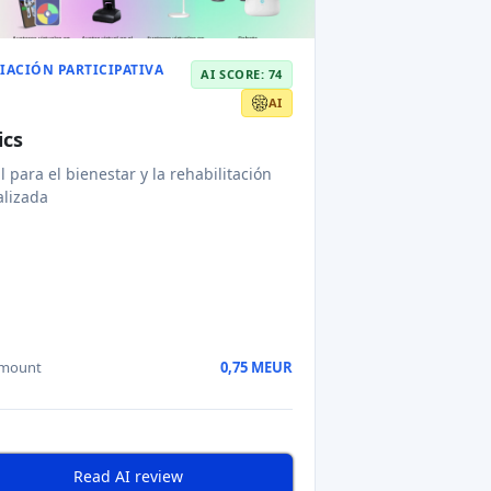
nto potencial
Año previsto de salida
Read AI review
IACIÓN
AI SCORE: 63
IPATIVA
TECNOLOGÍA
MÉDICA