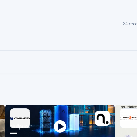
Read AI review
FINANCIACIÓN PARTICIPATIVA
FINANC
AI SCORE: 74
FINTECH
Stratiphy
Hémé
Crea, prueba e invierte en tu propia estrategia
Convert
de inversión basada en IA. Vende
espacio
Target amount
0,3 MEUR
Target 
4,21 %
7,1 MEUR
2.5x