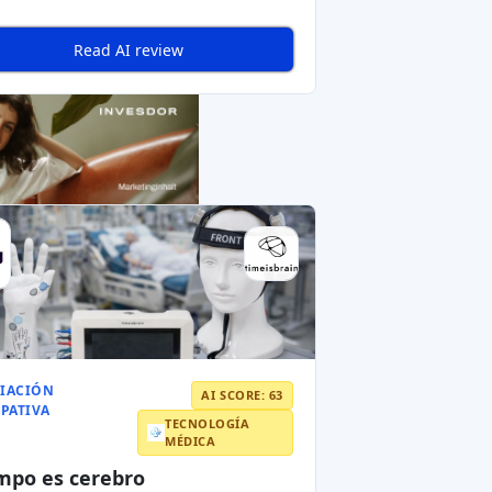
uropeo
tups
en todos los sectores. El crowdfunding
a una
base de inversores diversa
.
. Estas normas ayudan a
proteger a los
ara
mayores volúmenes de recaudación de
ta la sanidad y las energías renovables
.
el mercado.