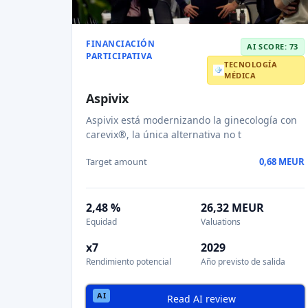
Rendimiento potencial
Año previsto de salida
Read AI review
FINANCIACIÓN PARTICIPATIVA
AI SCORE: 62
MODA
Ponda