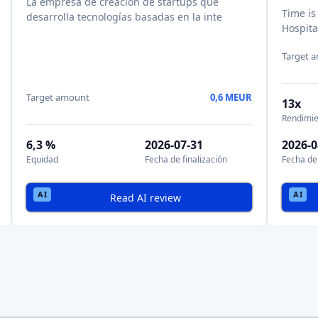
esas de capital riesgo y los inversores ángeles
están entrando en 
s de coinversión
, lo que permite a las instituciones invertir
junto 
 secundarios
que permiten a los inversores
comprar y vender acc
iquidez
y
aumenta la confianza de los inversores
.
do y principales países
owdfunding
crecía significativamente
en volúmenes de captación de
egún el año.
olumen
mas consolidadas
, que atrae a grandes comunidades de inversores 
pulsado por una
economía estable
y
una normativa clara
.
sión con una
diversa gama de startups
e inversores.