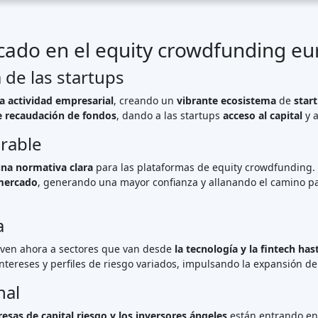
imiento que refleja la
cultura emprendedora
del país y su activa 
lataformas que abarcan diversos sectores
.
sas campañas de captación de fondos
y nuevas plataformas.
encial
, atrayendo
tanto a inversores nacionales como internacion
brillante por delante
 es
dinámico y evoluciona
, ayudando a las startups a acceder al ca
una
regulación favorable
y
una participación institucional cada ve
entar el
ecosistema emprendedor
europeo. 🚀🌱
Destacado Crowdfunding
Plataformas