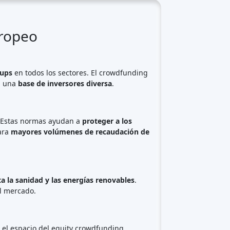
base de inversores.
ales
.
pital y ofreciendo a los inversores nuevas
z mayor
, el mercado está preparado para
Plataformas de crowdfunding
por tipo