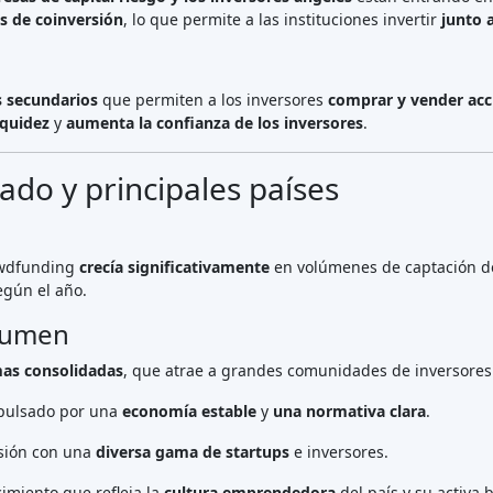
Best Mercado P2P in Letonia
Best Préstamos P2P in Reino
Unido
Best Crowdlending in Países
Bajos
Best Financiación participativa in
Italia
Best Crowdfunding inmobiliario
in Alemania
Best Crowdlending in Reino
Unido
Best Crowdfunding inmobiliario
in España