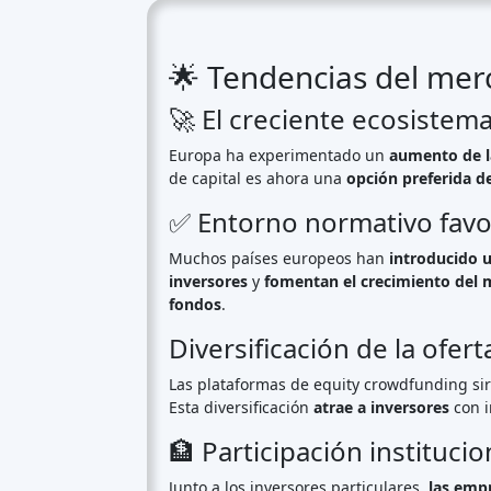
🇳🇱
Países Bajos
- Un mercado en crec
🇪🇸
España
- Cobrando impulso con
p
🇮🇹
Italia
- Un actor en alza con
exito
🇸🇪
Suecia
- Mostrando un
fuerte pot
Conclusión: Un futuro 
El sector europeo del equity crowdfunding
oportunidades. Con
un interés creciente
, 
continuar su
trayectoria ascendente
y alim
Plataformas de crowdfunding
por país