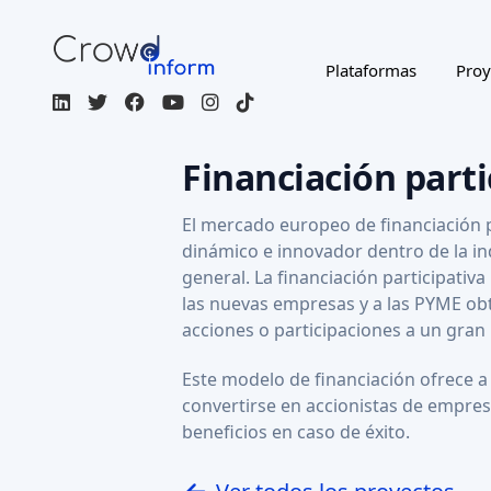
FINANCIACIÓN
AI SCORE: 73
PARTICIPATIVA
TECNOLOGÍA
MÉDICA
Aspivix
Aspivix está modernizando la ginecología con
carevix®, la única alternativa no t
Target amount
0,68 MEUR
2,48 %
26,32 MEUR
Equidad
Valuations
x7
2029
Rendimiento potencial
Año previsto de salida