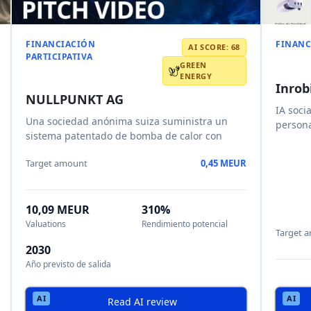
Equidad
Valuations
Rendimie
Read AI review
FINANCIACIÓN PARTICIPATIVA
FINANC
AI SCORE: 51
PARTIC
AI
Creador de empresas de IA