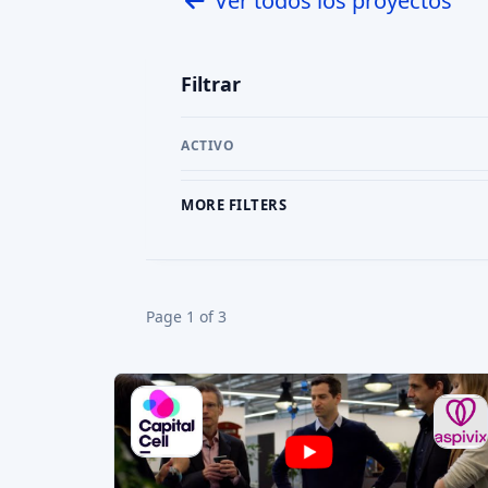
Read AI review
FINANCIACIÓN PARTICIPATIVA
AI SCORE: 75
3D PRINTING
COSMYX
Cosmyx diseña y fabrica impresoras 3D
industriales y «microfábricas» automatizad
Target amount
0,4 MEUR
x10
2032