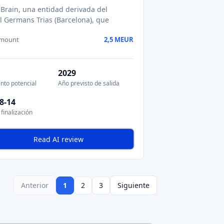
el espacio del equity crowdfunding.
a la multitud
.
iones
de empresas privadas
antes de su
 fondos. La tendencia sigue siendo
y startups.