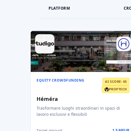
PLATFORM
CR
EQUITY CROWDFUNDING
AI SCORE: 65
PROPTECH
Héméra
Trasformare luoghi straordinari in spazi di
lavoro esclusivi e flessibili
Target amount
1,5 MEUR