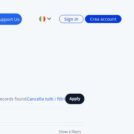
upport Us
Sign in
Crea account
records found
Cancella tutti i filtri
Apply
Show 4 filters