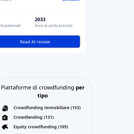
2033
ti potenziali
Anno di uscita previsto
Read AI review
Piattaforme di crowdfunding
per
tipo
Crowdfunding immobiliare
(153)
Crowdlending
(131)
Equity crowdfunding
(105)