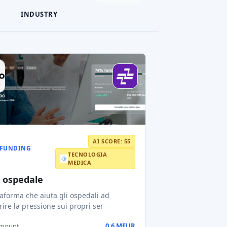
INDUSTRY
AI SCORE: 55
FUNDING
TECNOLOGIA
MEDICA
o ospedale
taforma che aiuta gli ospedali ad
rire la pressione sui propri ser
amount
0,6 MEUR