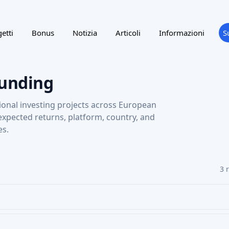
etti
Bonus
Notizia
Articoli
Informazioni
S
funding
ional investing projects across European
 expected returns, platform, country, and
es.
3 