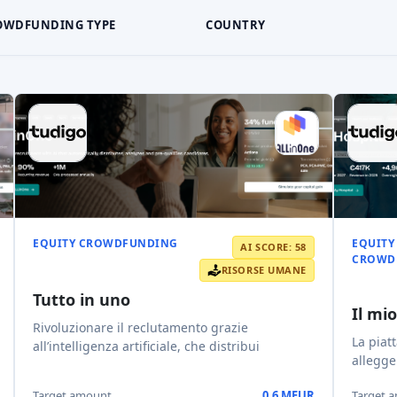
OWDFUNDING TYPE
COUNTRY
EQUITY CROWDFUNDING
EQUITY
AI SCORE: 58
CROWD
RISORSE UMANE
Tutto in uno
Il mi
Rivoluzionare il reclutamento grazie
La piat
all’intelligenza artificiale, che distribui
allegge
Target amount
0,6 MEUR
Target 