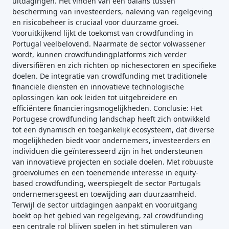
uitdagingen. Het vinden van een balans tussen
bescherming van investeerders, naleving van regelgeving
en risicobeheer is cruciaal voor duurzame groei.
Vooruitkijkend lijkt de toekomst van crowdfunding in
Portugal veelbelovend. Naarmate de sector volwassener
wordt, kunnen crowdfundingplatforms zich verder
diversifiëren en zich richten op nichesectoren en specifieke
doelen. De integratie van crowdfunding met traditionele
financiële diensten en innovatieve technologische
oplossingen kan ook leiden tot uitgebreidere en
efficiëntere financieringsmogelijkheden. Conclusie: Het
Portugese crowdfunding landschap heeft zich ontwikkeld
tot een dynamisch en toegankelijk ecosysteem, dat diverse
mogelijkheden biedt voor ondernemers, investeerders en
individuen die geïnteresseerd zijn in het ondersteunen
van innovatieve projecten en sociale doelen. Met robuuste
groeivolumes en een toenemende interesse in equity-
based crowdfunding, weerspiegelt de sector Portugals
ondernemersgeest en toewijding aan duurzaamheid.
Terwijl de sector uitdagingen aanpakt en vooruitgang
boekt op het gebied van regelgeving, zal crowdfunding
een centrale rol blijven spelen in het stimuleren van