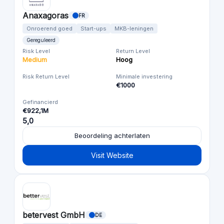
Anaxagoras
FR
Onroerend goed
Start-ups
MKB-leningen
Gereguleerd
Risk Level
Return Level
Medium
Hoog
Risk Return Level
Minimale investering
€1000
Gefinancierd
€922,1M
5,0
Beoordeling achterlaten
Visit Website
betervest GmbH
DE