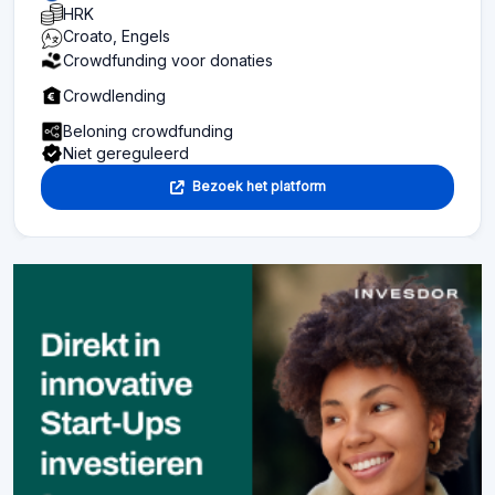
HRK
Croato, Engels
Crowdfunding voor donaties
Crowdlending
Beloning crowdfunding
Niet gereguleerd
Bezoek het platform