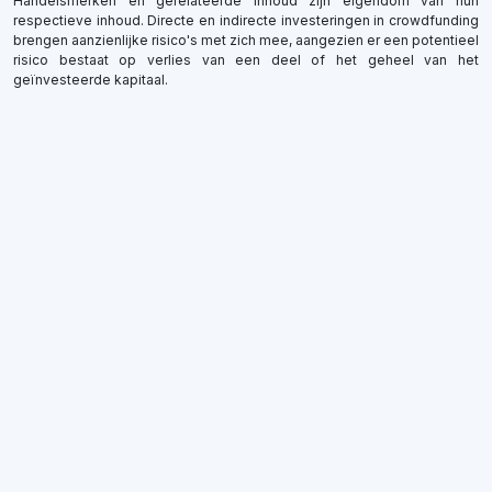
Handelsmerken en gerelateerde inhoud zijn eigendom van hun
respectieve inhoud. Directe en indirecte investeringen in crowdfunding
brengen aanzienlijke risico's met zich mee, aangezien er een potentieel
risico bestaat op verlies van een deel of het geheel van het
geïnvesteerde kapitaal.
×