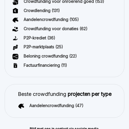
Crowdfunding voor onroerend goed
(153)
Crowdlending
(131)
Aandelencrowdfunding
(105)
Crowdfunding voor donaties
(62)
P2P-krediet
(36)
P2P-marktplaats
(25)
Beloning crowdfunding
(22)
Factuurfinanciering
(11)
Beste crowdfunding
projecten per type
Aandelencrowdfunding
(47)
Blijf met ons in contact via sociale media