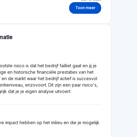
io-industrie, wapens en tabak zijn uitgesloten.
te beoordelen