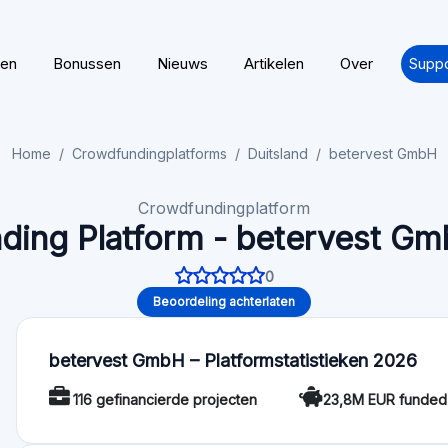
betervest GmbH - Artikelen
People Are Funding the Green Transition and Ea
Impact investing is no longer reserved for banks, inv
help finance renewable energy, clean trans…
Sustainable investing benefits: your 2026 invest
Discover the sustainable investing benefits that can en
positive impact. Click to learn more!
Impactinvesteren via crowdfunding: een gids v
Ontdek de mogelijkheden van impactinvesteren met o
impactinvesteringen, speciaal voor Europese belegge
Nuttige infor