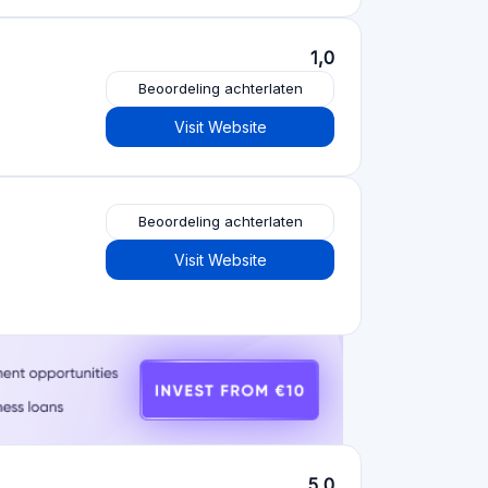
Crowdfundingplatforms
per type
Crowdfunding voor onroerend goed
(153)
Crowdlending
(131)
Aandelencrowdfunding
(105)
Crowdfunding voor donaties
(62)
P2P-krediet
(36)
P2P-marktplaats
(25)
Beloning crowdfunding
(22)
Factuurfinanciering
(11)
Beste crowdfunding
projecten per