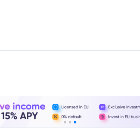
Uitgelichte crowdfunding
Platforms
Best P2P-marktplaats in Letland
Best P2P-krediet in Verenigd Koninkrijk
Best Crowdlending in Nederland
Best Aandelencrowdfunding in Italië
Best Crowdfunding voor onroerend
goed in Duitsland
Best Crowdlending in Verenigd
Koninkrijk
Best Crowdfunding voor onroerend
goed in Spanje