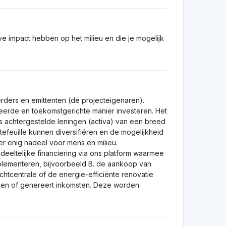
e!
ingen te nemen.!
Beoordeling achterlaten
Visit Website
1,0
Beoordeling achterlaten
Visit Website