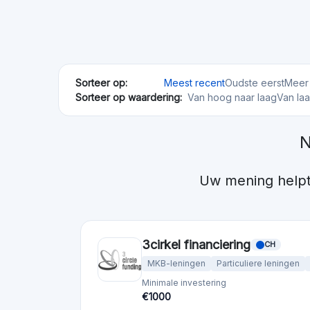
Bolero Crowdfunding
BE
MKB-leningen
Minimale investering
Gefinancierd
€100
€53,0M
Collin Crowdfund
NL
MKB-leningen
Minimale investering
Gefinancierd
€100
€787,13M