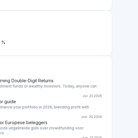
erders en emittenten (de projecteigenaren).
eerde en toekomstgerichte manier investeren. Het
als achtergestelde leningen (activa) van een breed
tefeuille kunnen diversifiëren en de mogelijkheid
r enig nadeel voor mens en milieu.
deeltelijke financiering via ons platform waarmee
plementeren, bijvoorbeeld B. de aankoop van
chtcentrale of de energie-efficiënte renovatie
ngen of genereert inkomsten. Deze worden
eren in achtergestelde leningen en effecten
n projecten hanteert Bettervest steeds strenge
enkel projecten financiert die bijdragen tot een