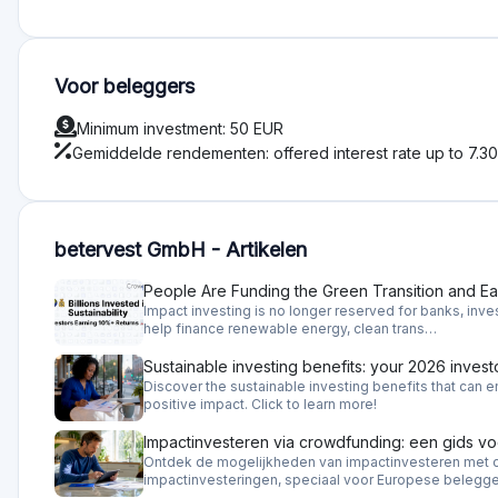
Hoe werkt Bettervest?
Wij bemiddelen in effecten en investeringen tussen investe
Investeerders kunnen hun geld bij ons op een ongecomplic
is mogelijk om te investeren in zowel obligaties (effecten) 
scala aan emittenten. Dit betekent dat investeerders hun por
hebben om aantrekkelijke rentetarieven te ontvangen zonde
Projecteigenaren ontvangen op hun beurt financiering of ge
ze sociaal en ecologisch duurzame maatregelen kunnen im
zonneproducten, de installatie van een efficiënte warmtekra
van een pand. Elk project zorgt ofwel voor kostenbespari
gebruikt om de leningen inclusief rente terug te betalen.
Welke investeringen biedt Bettervest aan?
Bettervest biedt investeerders de mogelijkheid om te invest
(bijvoorbeeld obligaties of winstbewijzen).
Bettervest focust op duurzame projecten. Bij de selectie va
sociale en ecologische criteria. Zo zorgen we ervoor dat je 