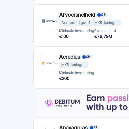
Crowdfundingplatforms
per land
Verenigd Koninkrijk
(74)
Duitsland
(73)
Italië
(57)
Frankrijk
(51)
Nederland
(34)
Spanje
(29)
Zwitserland
(26)
Estland
(19)
Litouwen
(12)
Letland
(11)
Oostenrijk
(11)
Ierland
(10)