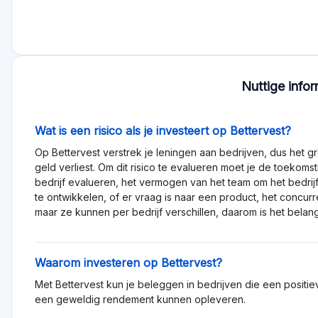
leefbare toekomst. Projecten gerelateerd aan bijvoorbeeld b
Beoordeling
Totale beoordeling 0
Kwaliteit bieden 0
Diensten en ondersteuning 0
Functionaliteit 0
Transparantie 0
Aanmelden om platform 
Beoordelingen
likes
Meer afkeer