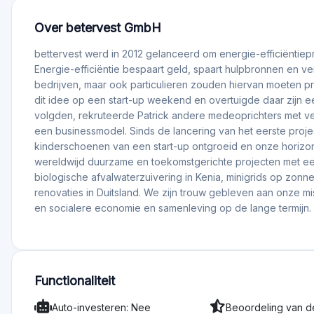
Wat is een risico als je investeert op Bettervest?
Op Bettervest verstrek je leningen aan bedrijven, dus het groots
geld verliest. Om dit risico te evalueren moet je de toekomst
bedrijf evalueren, het vermogen van het team om het bedrijf 
te ontwikkelen, of er vraag is naar een product, het concurre
maar ze kunnen per bedrijf verschillen, daarom is het belangr
Waarom investeren op Bettervest?
Met Bettervest kun je beleggen in bedrijven die een positie
een geweldig rendement kunnen opleveren.
Waarom investeren op Bettervest?
Met Bettervest kun je beleggen in bedrijven die een positie
een geweldig rendement kunnen opleveren.