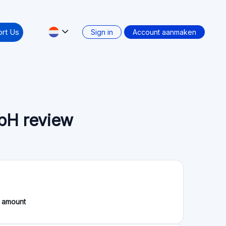
rning Double-Digit Returns
estment funds or wealthy investors. Today, anyone can
Jul. 23.2026
or guide
hance your portfolio in 2026, blending profit with
Jun. 30.2026
oor Europese beleggers
nze uitgebreide gids over crowdfunding voor
rs. …
Jun. 27.2026
Toon meer
matie