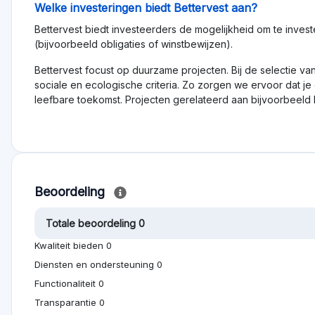
ingen
Minimale investering
Gefinancierd
€1000
€922,1M