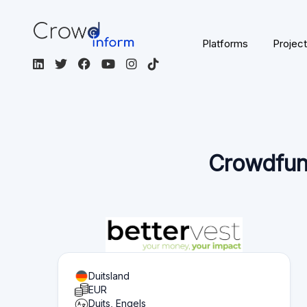
Paginainhoud
Overzicht van wat u op deze pagina kunt vinden:
Platform statistics
Sectie 1
Functionaliteit
Sectie 2
Investor information
Sectie 3
Fund seeker information
Sectie 4
Artikelen
Sectie 5
Beoordelingen
Sectie 6
Alternative platforms
Sectie 7