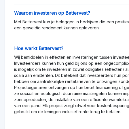
ag naar hoog
og geen beoordelingen, wees de eerst
 andere mensen om betere investeringsbesliss
Alternatief voor betervest GmbH
Zakelijke facturen