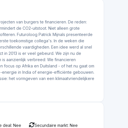
te risico is dat het bedrijf failliet gaat en jij je
ige en historische financiële prestaties van het
en de markt waar het bedrijf actief is succesvol
ntieniveau, enzovoort. Dit zijn een paar risico's,
ijk dat je je eigen analyse uitvoert.
ve impact hebben op het milieu en die je mogelijk
ve impact hebben op het milieu en die je mogelijk