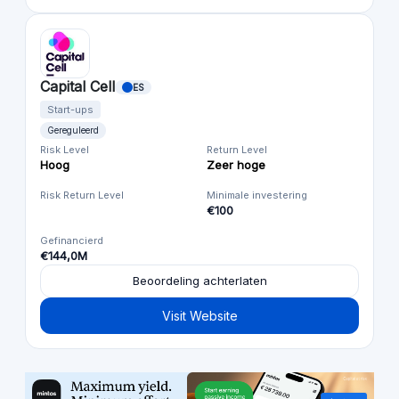
Capital Cell
ES
Start-ups
Gereguleerd
Risk Level
Return Level
Hoog
Zeer hoge
Risk Return Level
Minimale investering
€100
Gefinancierd
€144,0M
Beoordeling achterlaten
Visit Website