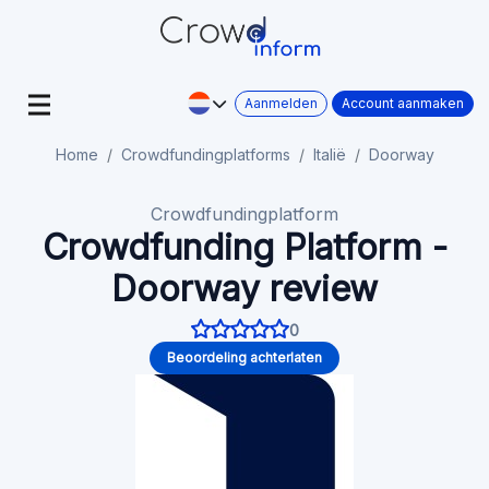
Aanmelden
Account aanmaken
Home
Crowdfundingplatforms
Italië
Doorway
Crowdfundingplatform
Crowdfunding Platform -
Doorway review
0
Beoordeling achterlaten