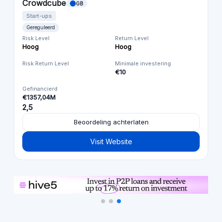
Crowdcube
GB
Start-ups
Gereguleerd
Risk Level
Return Level
Hoog
Hoog
Risk Return Level
Minimale investering
€10
Gefinancierd
€1357,04M
2,5
Beoordeling achterlaten
Visit Website