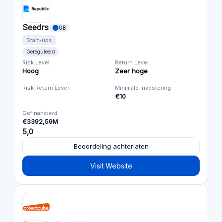
Seedrs
GB
Start-ups
Gereguleerd
Risk Level
Return Level
Hoog
Zeer hoge
Risk Return Level
Minimale investering
€10
Gefinancierd
€3392,59M
5,0
Beoordeling achterlaten
Visit Website