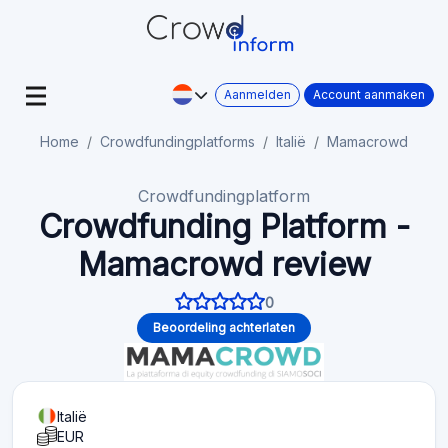
Aanmelden
Account aanmaken
Home
Crowdfundingplatforms
Italië
Mamacrowd
Crowdfundingplatform
Crowdfunding Platform -
Mamacrowd review
0
Beoordeling achterlaten
Italië
EUR