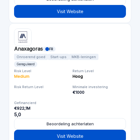
Visit Website
Anaxagoras
FR
Onroerend goed
Start-ups
MKB-leningen
Gereguleerd
Risk Level
Return Level
Medium
Hoog
Risk Return Level
Minimale investering
€1000
Gefinancierd
€922,1M
5,0
Beoordeling achterlaten
Visit Website