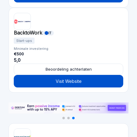
BacktoWork
IT
Start-ups
Minimale investering
€500
5,0
Beoordeling achterlaten
Visit Website