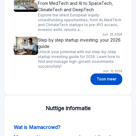
From MedTech and AI to SpaceTech,
ClimateTech and DeepTech
Explore the latest European equity
crowdfunding opportunities, from AI, MedTech
and ClimateTech startups to pre-IPO access,
investor exits, returns a…
Jun. 25.2026
Step by step startup investing: your 2026
guide
Unlock your potential with our step-by-step
startup investing guide for 2026. Learn how to
find and manage high-growth investments
successfully!
Jun. 12.2026
Toon meer
Nuttige informatie
Wat is Mamacrowd?