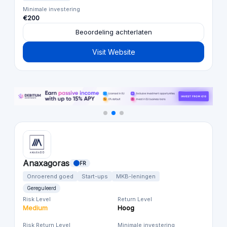
Minimale investering
€200
Beoordeling achterlaten
Visit Website
Anaxagoras
FR
Onroerend goed
Start-ups
MKB-leningen
Gereguleerd
Risk Level
Return Level
Medium
Hoog
Risk Return Level
Minimale investering