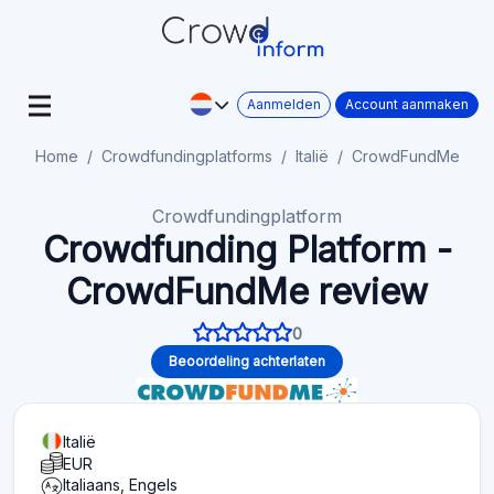
Aanmelden
Account aanmaken
Home
Crowdfundingplatforms
Italië
CrowdFundMe
Crowdfundingplatform
Crowdfunding Platform -
CrowdFundMe review
0
Beoordeling achterlaten
Italië
EUR
Italiaans, Engels