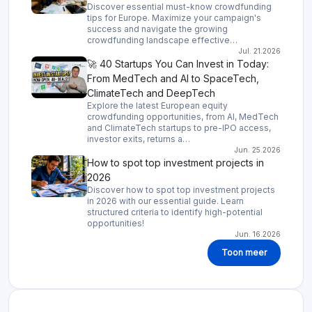
Discover essential must-know crowdfunding
tips for Europe. Maximize your campaign's
success and navigate the growing
crowdfunding landscape effective…
Jul. 21.2026
🚀 40 Startups You Can Invest in Today:
From MedTech and AI to SpaceTech,
ClimateTech and DeepTech
Explore the latest European equity
crowdfunding opportunities, from AI, MedTech
and ClimateTech startups to pre-IPO access,
investor exits, returns a…
Jun. 25.2026
How to spot top investment projects in
2026
Discover how to spot top investment projects
in 2026 with our essential guide. Learn
structured criteria to identify high-potential
opportunities!
Jun. 16.2026
Toon meer