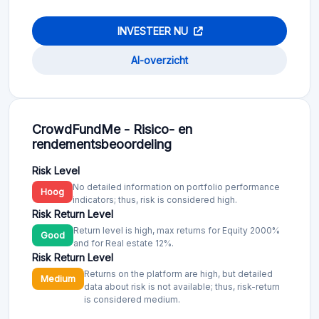
INVESTEER NU
AI-overzicht
CrowdFundMe - Risico- en
rendementsbeoordeling
Risk Level
No detailed information on portfolio performance
Hoog
indicators; thus, risk is considered high.
Risk Return Level
Return level is high, max returns for Equity 2000%
Good
and for Real estate 12%.
Risk Return Level
Returns on the platform are high, but detailed
Medium
data about risk is not available; thus, risk-return
is considered medium.