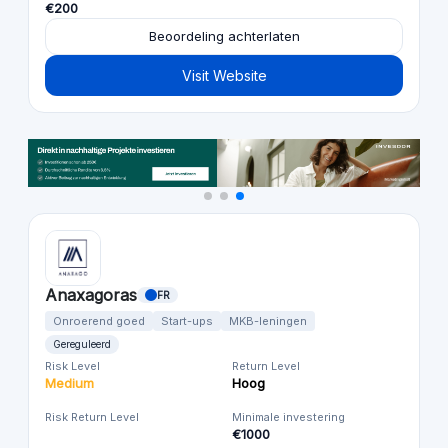
€200
Beoordeling achterlaten
Visit Website
Anaxagoras
FR
Onroerend goed
Start-ups
MKB-leningen
Gereguleerd
Risk Level
Return Level
Medium
Hoog
Risk Return Level
Minimale investering
€1000