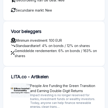
Beoordeling van de deal: Nee
Secundaire markt: Nee
Voor beleggers
Minimum investment: 100 EUR
trending_down
Standaardtarief: 4% on bonds / 12% on shares
Gemiddelde rendementen: 6% on bonds / 163% on
shares
LITA.co - Artikelen
People Are Funding the Green Transition
and Earning Double-Digit Returns
Impact investing is no longer reserved for
banks, investment funds or wealthy investors.
Today, anyone can help finance renewable
energy, clean trans…