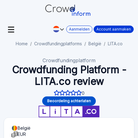
Aanmelden
Account aanmaken
Home
Crowdfundingplatforms
België
LITA.co
Crowdfundingplatform
Crowdfunding Platform -
LITA.co review
0
Beoordeling achterlaten
België
EUR