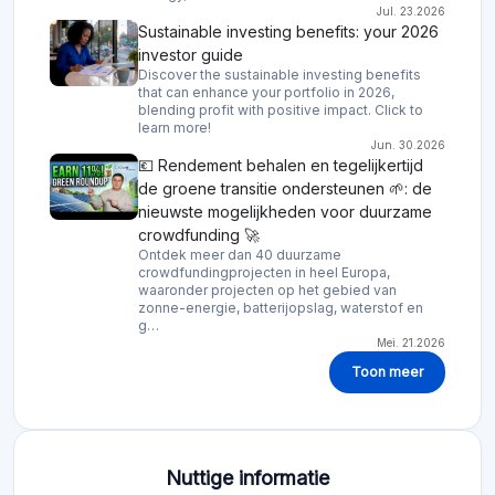
Jul. 23.2026
Sustainable investing benefits: your 2026
investor guide
Discover the sustainable investing benefits
that can enhance your portfolio in 2026,
blending profit with positive impact. Click to
learn more!
Jun. 30.2026
💶 Rendement behalen en tegelijkertijd
de groene transitie ondersteunen 🌱: de
nieuwste mogelijkheden voor duurzame
crowdfunding 🚀
Ontdek meer dan 40 duurzame
crowdfundingprojecten in heel Europa,
waaronder projecten op het gebied van
zonne-energie, batterijopslag, waterstof en
g…
Mei. 21.2026
Toon meer
Nuttige informatie