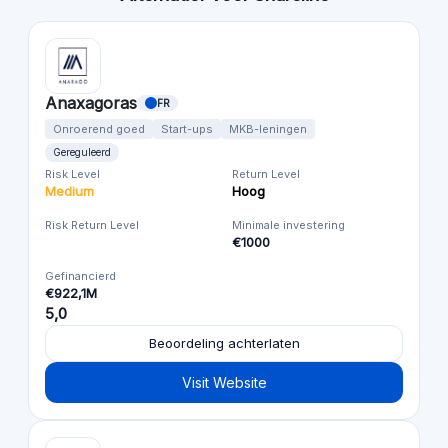
Anaxagoras
FR
Onroerend goed
Start-ups
MKB-leningen
Gereguleerd
Risk Level
Return Level
Medium
Hoog
Risk Return Level
Minimale investering
€1000
Gefinancierd
€922,1M
5,0
Beoordeling achterlaten
Visit Website