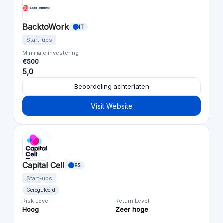
BacktoWork
IT
Start-ups
Minimale investering
€500
5,0
Beoordeling achterlaten
Visit Website
Capital Cell
ES
Start-ups
Gereguleerd
Risk Level
Return Level
Hoog
Zeer hoge