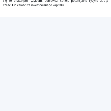
się ze znacznym ryzykiem, ponieważ istnieje potencjalne ryzyko utraty
części lub całości zainwestowanego kapitału.
×