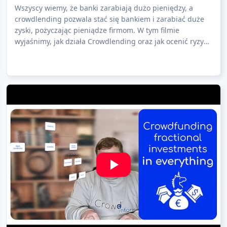
Wszyscy wiemy, że banki zarabiają dużo pieniędzy, a
crowdlending pozwala stać się bankiem i zarabiać duże
zyski, pożyczając pieniądze firmom. W tym filmie
wyjaśnimy, jak działa Crowdlending oraz jak ocenić ryzyko
i inwestować! Ten film jest obowiąz