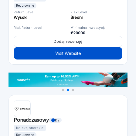
Regulowane
Return Level
Risk Level
Wysoki
Średni
Risk Return Level
Minimalna inwestycja
€20000
Dodaj recenzję
Visit Website
Ponadczasowy
DE
Kolekcjonerskie
Regulowane