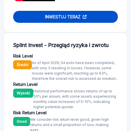
INWESTUJ TERAZ
Splint Invest - Przegląd ryzyka i zwrotu
Risk Level
As of April 2026, 54 exits have been completed,
Średni
with only 3 resulting in losses. However, some
losses were significant, reaching up to 63%,
therefore the overall risk is assessed as medium.
Return Level
Historical performance shows returns of up to
Wysoki
30% per annum, with some assets experiencing
monthly value increases of 5–10%, indicating
higher potential upside.
Risk Return Level
We consider risk return level good, given high
Good
returns and a small proportion of loss-making
exits.