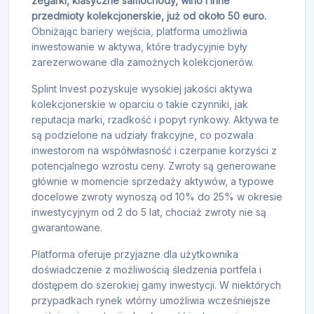
zegarki, klasyczne samochody, wino i inne
przedmioty kolekcjonerskie, już od około 50 euro.
Obniżając bariery wejścia, platforma umożliwia
inwestowanie w aktywa, które tradycyjnie były
zarezerwowane dla zamożnych kolekcjonerów.
Splint Invest pozyskuje wysokiej jakości aktywa
kolekcjonerskie w oparciu o takie czynniki, jak
reputacja marki, rzadkość i popyt rynkowy. Aktywa te
są podzielone na udziały frakcyjne, co pozwala
inwestorom na współwłasność i czerpanie korzyści z
potencjalnego wzrostu ceny. Zwroty są generowane
głównie w momencie sprzedaży aktywów, a typowe
docelowe zwroty wynoszą od 10% do 25% w okresie
inwestycyjnym od 2 do 5 lat, chociaż zwroty nie są
gwarantowane.
Platforma oferuje przyjazne dla użytkownika
doświadczenie z możliwością śledzenia portfela i
dostępem do szerokiej gamy inwestycji. W niektórych
przypadkach rynek wtórny umożliwia wcześniejsze