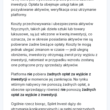
inwestycji. Opłata ta obejmuje usługi takie jak
pozyskiwanie aktywów, weryfikacja oraz utrzymanie
platformy.
Koszty przechowywania i ubezpieczenia aktywów
fizycznych, takich jak dzieła sztuki lub towary
luksusowe, są już wliczone w kwotę inwestycji, co
oznacza, że w okresie posiadania aktywów nie są
pobierane żadne bieżące opłaty. Koszty te mogą
jednak ulegać zmianom w czasie — jeśli ulegną
obniżeniu, inwestorzy otrzymają zwrot przy wyjściu z
inwestycji, natomiast w przypadku wzrostu zostaną
one potrącone przy sprzedaży aktywów.
Platforma
nie
pobiera
żadnych opłat za wyjście z
inwestycji
w momencie jej zamknięcia. Na rynku
wtórnym nabywcy nie ponoszą żadnych opłat, a
obecnie sprzedający również
nie
ponoszą
żadnych
opłat za wyjście z inwestycji
.
Ogólnie rzecz biorąc, Splint Invest dąży do
utrzymania konkurencyjnych i w pełni przejrzystych