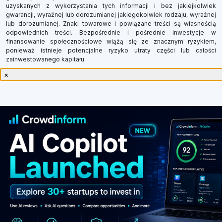
uzyskanych z wykorzystania tych informacji i bez jakiejkolwiek
gwarancji, wyraźnej lub dorozumianej jakiegokolwiek rodzaju, wyraźnej
lub dorozumianej. Znaki towarowe i powiązane treści są własnością
odpowiednich treści. Bezpośrednie i pośrednie inwestycje w
finansowanie społecznościowe wiążą się ze znacznym ryzykiem,
ponieważ istnieje potencjalne ryzyko utraty części lub całości
zainwestowanego kapitału.
×