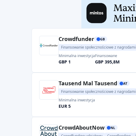
Crowdfunder
GB
Finansowanie społecznościowe z nagrodami
Minimalna inwestycja
Finansowane
GBP 1
GBP 395,8M
Tausend Mal Tausend
AT
Finansowanie społecznościowe z nagrodami
Minimalna inwestycja
EUR 5
CrowdAboutNow
NL
Crowdfunding udziałowy
Crowdlending