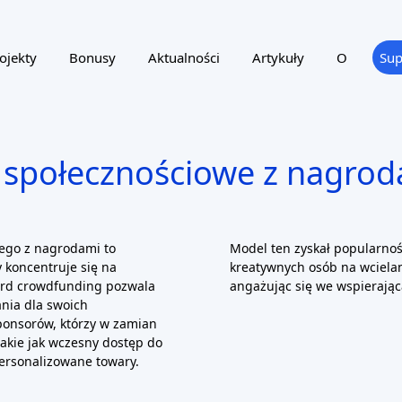
ojekty
Bonusy
Aktualności
Artykuły
O
Sup
 społecznościowe z nagrod
wego z nagrodami to
Model ten zyskał popularnoś
 koncentruje się na
kreatywnych osób na wciela
ard crowdfunding pozwala
angażując się we wspierają
nia dla swoich
ponsorów, którzy w zamian
takie jak wczesny dostęp do
ersonalizowane towary.