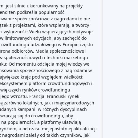
 jest silnie ukierunkowany na projekty
Trend ten podkreśla popularność
sowanie społecznościowe z nagrodami to nie
zek z projektami, które wspierają, a twórcy
p i wyłączność: Wielu wspierających motywuje
w limitowanych edycjach, aby zachęcić do
 crowdfundingu udziałowego w Europie często
 grona odbiorców. Media społecznościowe i
 społecznościowych i techniki marketingu
rynku: Od momentu odcięcia mojej wiedzy we
inansowania społecznościowego z nagrodami w
ajwiększe kraje pod względem wielkości:
ym ekosystemem platform crowdfundingowych i
największych rynków crowdfundingu
jego wzrostu. Francja: Francuski rynek
ę zarówno lokalnych, jak i międzynarodowych
 udanych kampanii w różnych dyscyplinach
zwracają się do crowdfundingu, aby
na popularności, a platformy ułatwiają
nkiem, a od czasu mojej ostatniej aktualizacji
 nagrodami zależy od takich czynników, jak