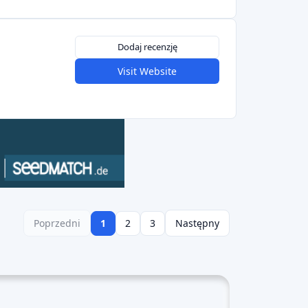
Dodaj recenzję
Visit Website
Poprzedni
1
2
3
Następny