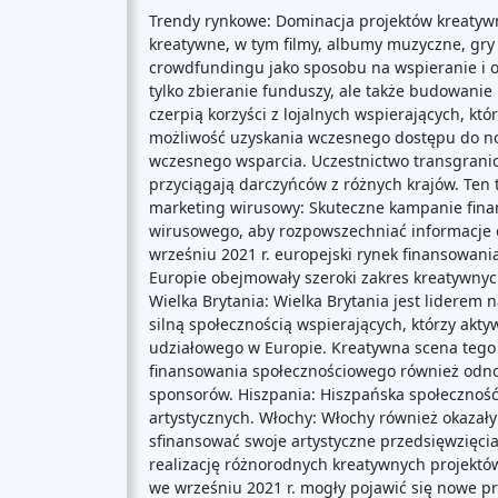
Trendy rynkowe: Dominacja projektów kreatywn
kreatywne, w tym filmy, albumy muzyczne, gry 
crowdfundingu jako sposobu na wspieranie i o
tylko zbieranie funduszy, ale także budowanie 
czerpią korzyści z lojalnych wspierających, k
możliwość uzyskania wczesnego dostępu do no
wczesnego wsparcia. Uczestnictwo transgranic
przyciągają darczyńców z różnych krajów. Ten
marketing wirusowy: Skuteczne kampanie fina
wirusowego, aby rozpowszechniać informacje o
wrześniu 2021 r. europejski rynek finansowan
Europie obejmowały szeroki zakres kreatywnyc
Wielka Brytania: Wielka Brytania jest lidere
silną społecznością wspierających, którzy ak
udziałowego w Europie. Kreatywna scena tego k
finansowania społecznościowego również odno
sponsorów. Hiszpania: Hiszpańska społecznoś
artystycznych. Włochy: Włochy również okazał
sfinansować swoje artystyczne przedsięwzięcia
realizację różnorodnych kreatywnych projektów
we wrześniu 2021 r. mogły pojawić się nowe pr