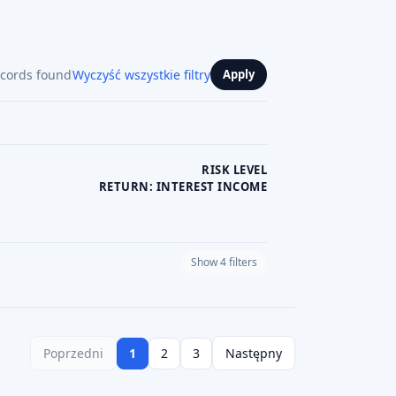
ecords found
Wyczyść wszystkie filtry
Apply
RISK LEVEL
RETURN: INTEREST INCOME
Show 4 filters
PLATFORM CURRENCY
Poprzedni
1
2
3
Następny