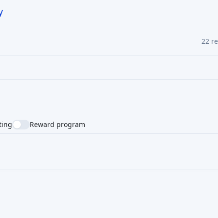
y
22 r
ting
Reward program
NTRY
SUPPORTED LANGUAGE