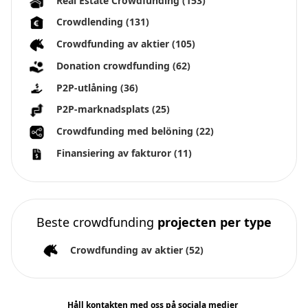
Real Estate Crowdfunding
(153)
Crowdlending
(131)
Crowdfunding av aktier
(105)
Donation crowdfunding
(62)
P2P-utlåning
(36)
P2P-marknadsplats
(25)
Crowdfunding med belöning
(22)
Finansiering av fakturor
(11)
Beste crowdfunding
projecten per type
Crowdfunding av aktier
(52)
Håll kontakten med oss på sociala medier