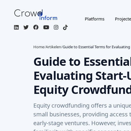
Home
/
Artikelen
/
Guide to Essential Terms for Evaluatin
Guide to Essentia
Evaluating Start
Equity Crowdfun
Equity crowdfunding offers a unique
small businesses, providing access 
early-stage ventures. However, inve
familiarity with specific concepts an
ups' potential, associated risks, and
you to key terms, divided into categ
crowdfunding, market potential, fin
performance metrics. With this kn