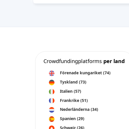
Crowdfundingplatforms
per land
Förenade kungariket
(74)
Tyskland
(73)
Italien
(57)
Frankrike
(51)
Nederländerna
(34)
Spanien
(29)
Schweiz
(26)
Estland
(19)
Litauen
(12)
Lettland
(11)
Österrike
(11)