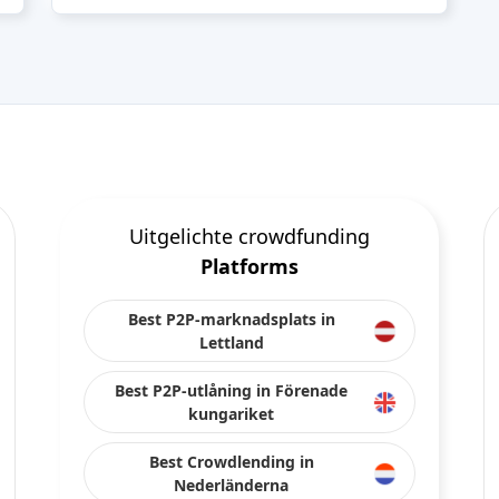
Uitgelichte crowdfunding
Platforms
Best P2P-marknadsplats in
Lettland
Best P2P-utlåning in Förenade
kungariket
Best Crowdlending in
Nederländerna
Best Crowdfunding av aktier in
Italien
Best Real Estate Crowdfunding in
Tyskland