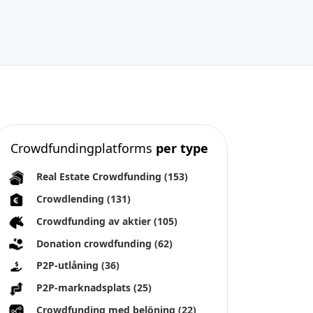
Crowdfundingplatforms
per type
Real Estate Crowdfunding
(153)
Crowdlending
(131)
Crowdfunding av aktier
(105)
Donation crowdfunding
(62)
P2P-utlåning
(36)
P2P-marknadsplats
(25)
Crowdfunding med belöning
(22)
Finansiering av fakturor
(11)
Beste crowdfunding
projecten per