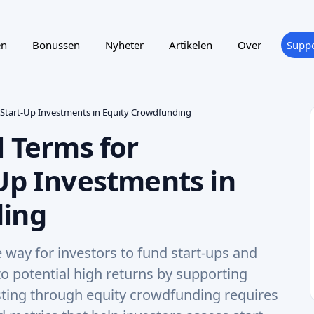
g Start-Up Investments in Equity Crowdfunding
l Terms for
-Up Investments in
ding
 way for investors to fund start-ups and
to potential high returns by supporting
sting through equity crowdfunding requires
d metrics that help investors assess start-
 strategic growth. This guide will introduce
ories to cover the fundamentals of equity
ancial health, customer dynamics, and
owledge, investors can make more informed