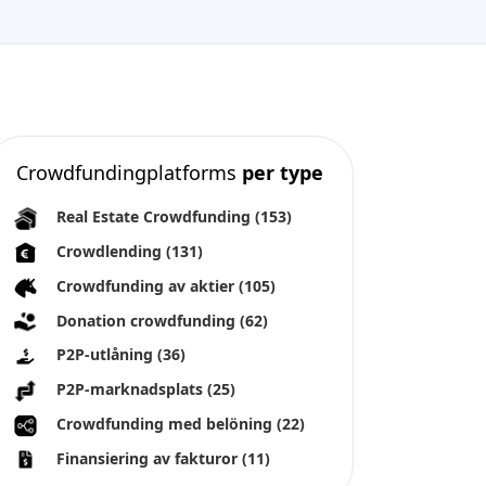
uppdateringar och andra tips för att få
ut det mesta av det.
En återköpsgaranti presenteras ofta som
och förstås av investerare som en "100%
återköpsgaranti", men det är inte sant,
så vad är det i praktiken, hur fungerar
det och vad är verklig investerarrisk?
Vad är ditt råd till personer som vill
Crowdfundingplatforms
per type
investera i peer-to-peer-
marknadsplatser?
Real Estate Crowdfunding
(153)
Crowdlending
(131)
Crowdfunding av aktier
(105)
Donation crowdfunding
(62)
P2P-utlåning
(36)
P2P-marknadsplats
(25)
Crowdfunding med belöning
(22)
Finansiering av fakturor
(11)