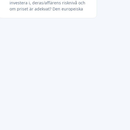
investera i, deras/affärens risknivå och
om priset är adekvat? Den europeiska
förordningen om leverantörer av
crowdfunding-tjänster (ECSP) kommer
att tvinga plattformar att visa
standardnivåer och förklara hur det
föreslagna priset har beräknats. ECSP
kommer inte att tillämpas för P2P-
marknadsplatser, men finns liknande
saker eller kommer de att finnas
tillgängliga på plattformar?
Nästan alla investeringar via P2P-
marknadsplatser görs genom så kallad
Auto Invest (ett verktyg som investerar
investerarnas pengar automatiskt
baserat på en uppsättning regler, som
LO-rating, land, valuta, max, gränser etc
definierade av investerare). Min fråga är
hur man använder auto-invest på rätt
sätt, hur man utvärderar en portföljs
prestanda, hur ofta man ska göra