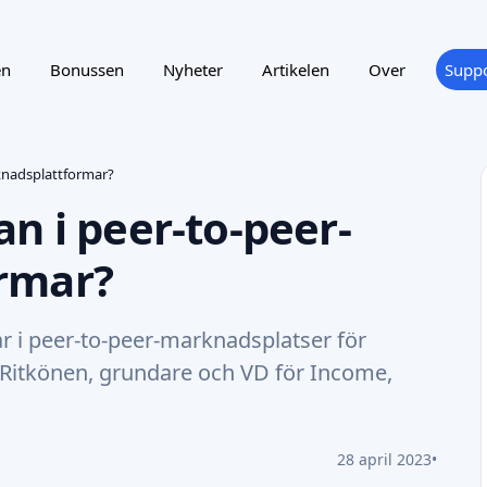
en
Bonussen
Nyheter
Artikelen
Over
Suppo
knadsplattformar?
n i peer-to-peer-
rmar?
ar i peer-to-peer-marknadsplatser för
itkönen, grundare och VD för Income,
28 april 2023
•