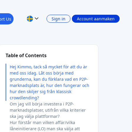
rt Us
Sign in
Account aanmaken
Table of Contents
Hej Kimmo, tack så mycket för att du är
med oss idag. Låt oss börja med
grunderna, kan du förklara vad en P2P-
marknadsplats är, hur den fungerar och
hur den skiljer sig från klassisk
crowdlending?
Om jag vill börja investera i P2P-
marknadsplatser, utifrån vilka kriterier
ska jag välja plattformar?
Hur förstår man vilken affär/vilka
låneinitierare (LO) man ska välja att