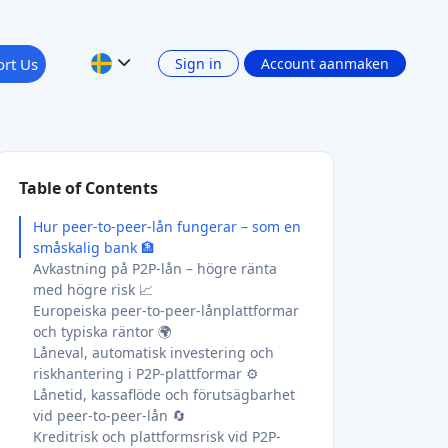
rt Us
Sign in
Account aanmaken
Table of Contents
Hur peer-to-peer-lån fungerar – som en
småskalig bank 🏦
Avkastning på P2P-lån – högre ränta
med högre risk 📈
Europeiska peer-to-peer-lånplattformar
och typiska räntor 🌍
Låneval, automatisk investering och
riskhantering i P2P-plattformar ⚙️
Lånetid, kassaflöde och förutsägbarhet
vid peer-to-peer-lån 🔄
Kreditrisk och plattformsrisk vid P2P-