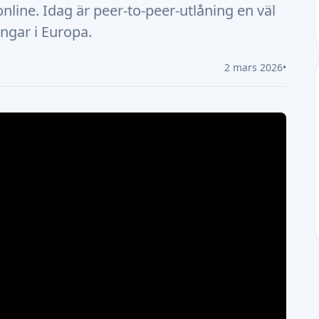
nline. Idag är peer-to-peer-utlåning en väl
ingar i Europa.
2 mars 2026
•