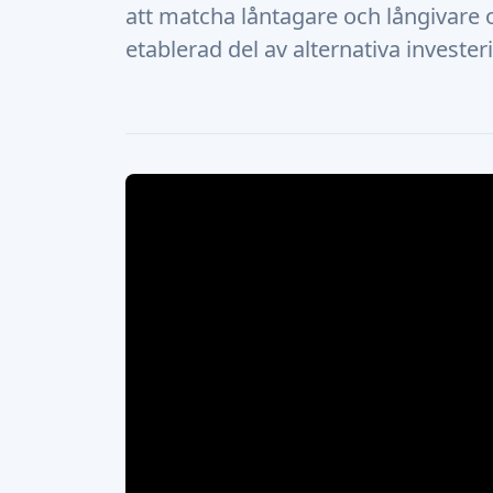
att matcha låntagare och långivare o
etablerad del av alternativa invester