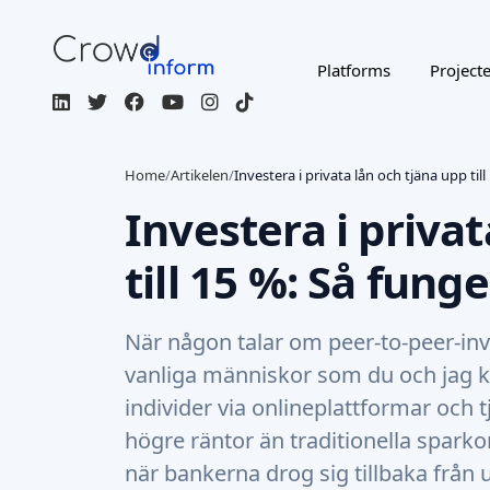
Platforms
Project
Home
/
Artikelen
/
Investera i privata lån och tjäna upp til
Investera i priva
till 15 %: Så fung
När någon talar om peer-to-peer-inv
vanliga människor som du och jag ka
individer via onlineplattformar och t
högre räntor än traditionella sparko
när bankerna drog sig tillbaka från 