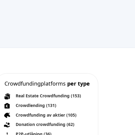
Crowdfundingplatforms
per type
Real Estate Crowdfunding
(153)
Crowdlending
(131)
Crowdfunding av aktier
(105)
Donation crowdfunding
(62)
P2P-utlåning
(36)