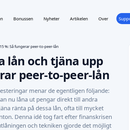
en
Bonussen
Nyheter
Artikelen
Over
Suppo
l 15 %: Så fungerar peer-to-peer-lån
ta lån och tjäna upp
erar peer-to-peer-lån
esteringar menar de egentligen följande:
n nu låna ut pengar direkt till andra
jäna ränta på dessa lån, ofta till mycket
nton. Denna idé tog fart efter finanskrisen
utlåningen och tekniken gjorde det möjligt