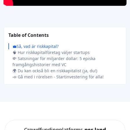
Table of Contents
💼Så, vad är riskkapital?
🧠 Hur riskkapitalföretag väljer startups
💸 Satsningar för miljarder dollar: 5 episka
framgångshistorier med VC
🌍 Du kan också bli en riskkapitalist (ja, du!)
📣 Gå med i rörelsen - Startinvestering för alla!
Crowdfundingplatforms
per land