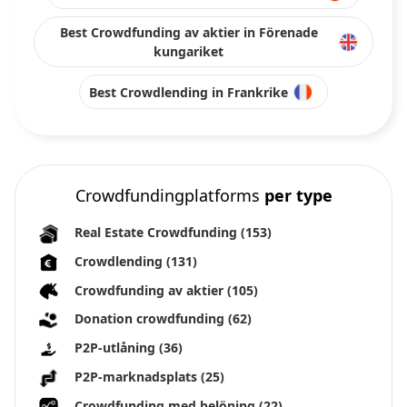
Best Crowdfunding av aktier in Förenade
kungariket
Best Crowdlending in Frankrike
Crowdfundingplatforms
per type
Real Estate Crowdfunding
(153)
Crowdlending
(131)
Crowdfunding av aktier
(105)
Donation crowdfunding
(62)
P2P-utlåning
(36)
P2P-marknadsplats
(25)
Crowdfunding med belöning
(22)