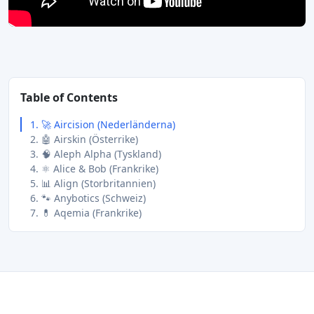
Table of Contents
1. 🚀 Aircision (Nederländerna)
2. 🤖 Airskin (Österrike)
3. 🧠 Aleph Alpha (Tyskland)
4. ⚛️ Alice & Bob (Frankrike)
5. 📊 Align (Storbritannien)
6. 🐾 Anybotics (Schweiz)
7. 💊 Aqemia (Frankrike)