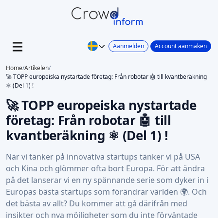
Aanmelden
Account aanmaken
Home
/
Artikelen
/
🚀 TOPP europeiska nystartade företag: Från robotar 🤖 till kvantberäkning
⚛️ (Del 1) !
🚀 TOPP europeiska nystartade
företag: Från robotar 🤖 till
kvantberäkning ⚛️ (Del 1) !
När vi tänker på innovativa startups tänker vi på USA
och Kina och glömmer ofta bort Europa. För att ändra
på det lanserar vi en ny spännande serie som dyker in i
Europas bästa startups som förändrar världen 🌍. Och
det bästa av allt? Du kommer att gå därifrån med
insikter och nya möjligheter som du inte förväntade