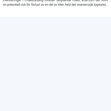
investeringar i crowdfunding innebär betydande risker, eftersom det finns
en potentiell risk för förlust av en del av eller hela det investerade kapitalet.
×