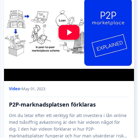
Video
•
May 01, 2023
P2P-marknadsplatsen förklaras
Om du letar efter ett verktyg för att investera i lån online
med tvåsiffrig avkastning är den här videon något för
dig. I den här videon förklarar vi hur P2P-
marknadsplatser fungerar och hur man utvärderar risk