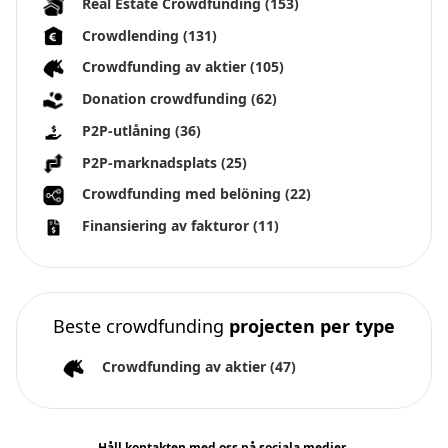
Real Estate Crowdfunding
(153)
Crowdlending
(131)
Crowdfunding av aktier
(105)
Donation crowdfunding
(62)
P2P-utlåning
(36)
P2P-marknadsplats
(25)
Crowdfunding med belöning
(22)
Finansiering av fakturor
(11)
Beste crowdfunding
projecten per type
Crowdfunding av aktier
(47)
Håll kontakten med oss på sociala medier