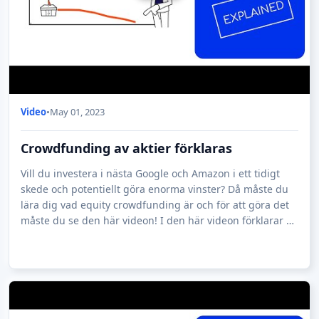
Video
•
May 01, 2023
Crowdfunding av aktier förklaras
Vill du investera i nästa Google och Amazon i ett tidigt
skede och potentiellt göra enorma vinster? Då måste du
lära dig vad equity crowdfunding är och för att göra det
måste du se den här videon! I den här videon förklarar vi
hur equity crowdfundi