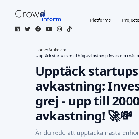
Platforms
Project
Home
/
Artikelen
/
Upptäck startups med hög avkastning: Investera i nästa s
Upptäck startup
avkastning: Inves
grej - upp till 20
avkastning! 🚀💸
Är du redo att upptäcka nästa enhör