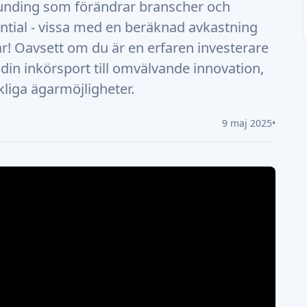
unding som förändrar branscher och
ntial - vissa med en beräknad avkastning
år! Oavsett om du är en erfaren investerare
 din inkörsport till omvälvande innovation,
liga ägarmöjligheter.
9 maj 2025
•