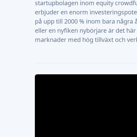
startupbolagen inom equity crowdf
erbjuder en enorm investeringspote
på upp till 2000 % inom bara några 
eller en nyfiken nybörjare är det här
marknader med hög tillväxt och verk