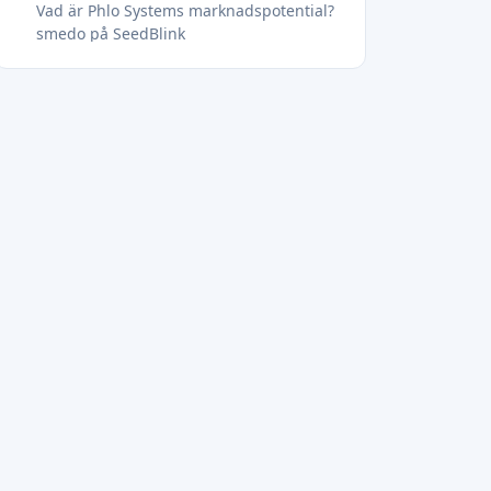
Vad är Phlo Systems marknadspotential?
smedo på SeedBlink
Vilket problem lösersmedo?
Vad är smedos marknadspotential?
Televitas på Spreds
Vilket problem löserTelevitas?
REO på Companisto
Vilket problem löserREO ?
Vad är marknadspotentialenför REO?
Artknit Studios på CrowdFundMe