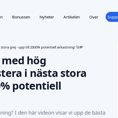
en
Bonussen
Nyheter
Artikelen
Over
Suppo
tora grej - upp till 2000% potentiell avkastning! 🚀💸
s med hög
tera i nästa stora
00% potentiell
ning? I den här videon visar vi upp de bästa