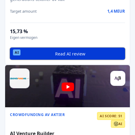
Target amount
1,4 MEUR
15,73 %
Eigen vermogen
Read AI review
CROWDFUNDING AV AKTIER
AI SCORE: 51
AI
AI Venture Builder