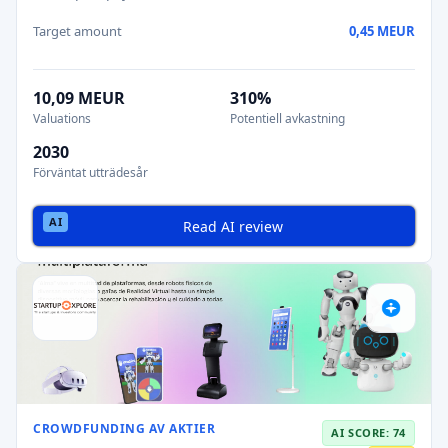
Target amount
0,45 MEUR
10,09 MEUR
310%
Valuations
Potentiell avkastning
2030
Förväntat utträdesår
Read AI review
CROWDFUNDING AV AKTIER
AI SCORE: 74