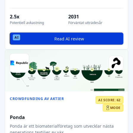
2.5x
2031
Potentiell avkastning
Förväntat utträdesår
Read AI review
CROWDFUNDING AV AKTIER
AI SCORE: 62
MODE
Ponda
Ponda är ett biomaterialföretag som utvecklar nästa
generations textilier av väx