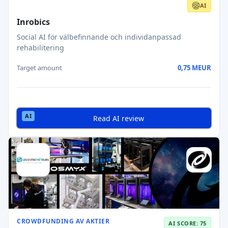
AI
Inrobics
Social AI för välbefinnande och individanpassad
rehabilitering
Target amount
0,75 MEUR
Read AI review
CROWDFUNDING AV AKTIER
AI SCORE: 75