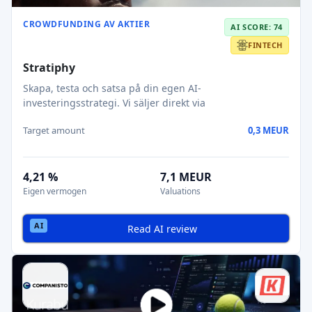
CROWDFUNDING AV AKTIER
AI SCORE: 74
FINTECH
Stratiphy
Skapa, testa och satsa på din egen AI-
investeringsstrategi. Vi säljer direkt via
Target amount
0,3 MEUR
4,21 %
7,1 MEUR
Eigen vermogen
Valuations
Read AI review