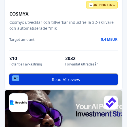
3D PRINTING
COSMYX
Cosmyx utvecklar och tillverkar industriella 3D-skrivare
och automatiserade ”mik
Target amount
0,4 MEUR
x10
2032
Potentiell avkastning
Förväntat utträdesår
Read AI review