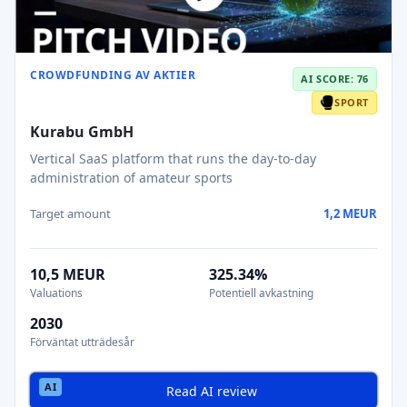
CROWDFUNDING AV AKTIER
AI SCORE: 76
SPORT
Kurabu GmbH
Vertical SaaS platform that runs the day-to-day
administration of amateur sports
Target amount
1,2 MEUR
10,5 MEUR
325.34%
Valuations
Potentiell avkastning
2030
Förväntat utträdesår
Read AI review