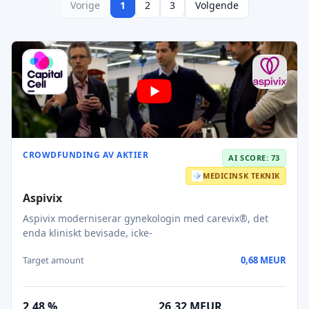
Vorige
1
2
3
Volgende
CROWDFUNDING AV AKTIER
AI SCORE: 73
MEDICINSK TEKNIK
Aspivix
Aspivix moderniserar gynekologin med carevix®, det
enda kliniskt bevisade, icke-
Target amount
0,68 MEUR
2,48 %
26,32 MEUR