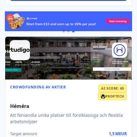
CROWDFUNDING AV AKTIER
AI SCORE: 65
PROPTECH
Héméra
Att förvandla unika platser till förstklassiga och flexibla
arbetsmiljöer
Target amount
1,5 MEUR