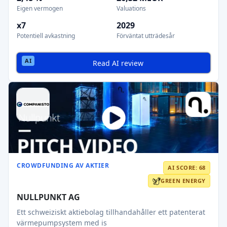
Eigen vermogen
Valuations
x7
2029
Potentiell avkastning
Förväntat utträdesår
Read AI review
CROWDFUNDING AV AKTIER
AI SCORE: 68
GREEN ENERGY
NULLPUNKT AG
Ett schweiziskt aktiebolag tillhandahåller ett patenterat
värmepumpsystem med is