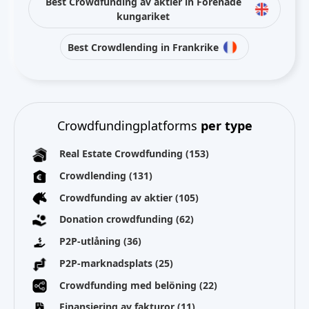
Best Crowdfunding av aktier in Förenade
kungariket
Best Crowdlending in Frankrike
Crowdfundingplatforms
per type
Real Estate Crowdfunding
(153)
Crowdlending
(131)
Crowdfunding av aktier
(105)
Donation crowdfunding
(62)
P2P-utlåning
(36)
P2P-marknadsplats
(25)
Crowdfunding med belöning
(22)
Finansiering av fakturor
(11)