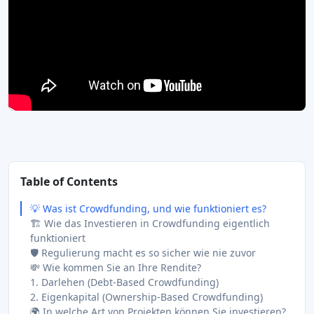
Table of Contents
💡 Was ist Crowdfunding, und wie funktioniert es?
🏗️ Wie das Investieren in Crowdfunding eigentlich
funktioniert
🛡️ Regulierung macht es so sicher wie nie zuvor
💸 Wie kommen Sie an Ihre Rendite?
1. Darlehen (Debt-Based Crowdfunding)
2. Eigenkapital (Ownership-Based Crowdfunding)
🌍 In welche Art von Projekten können Sie investieren?