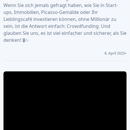
Wenn Sie sich jemals gefragt haben, wie Sie in Start-
ups, Immobilien, Picasso-Gemälde oder Ihr
Lieblingscafé investieren können, ohne Millionär zu
sein, ist die Antwort einfach: Crowdfunding. Und
glauben Sie uns, es ist viel einfacher und sicherer, als Sie
denken! 🔒✨
8. April 2025
•