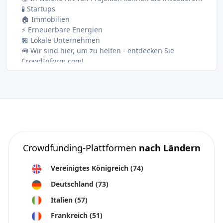
🧪 Startups
🏠 Immobilien
⚡ Erneuerbare Energien
🏪 Lokale Unternehmen
🧰 Wir sind hier, um zu helfen - entdecken Sie
CrowdInform.com!
⚠️ Letzte Worte - Investieren Sie klug
🙌 Ich wünsche dir einen tollen Tag - und wir sehen
uns im nächsten Video!
Crowdfunding-Plattformen
nach Ländern
Vereinigtes Königreich
(74)
Deutschland
(73)
Italien
(57)
Frankreich
(51)