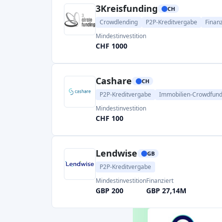
Mindestinvestition
Finanziert
CHF 500
CHF 1012,31M
Lend
CH
Immobilien-Crowdfunding
P2P-Kreditverg
Mindestinvestition
Finanziert
CHF 1000
CHF 2595,82M
Soisy
IT
P2P-Kreditvergabe
Mindestinvestition
Finanziert
EUR 10
EUR 81,02M