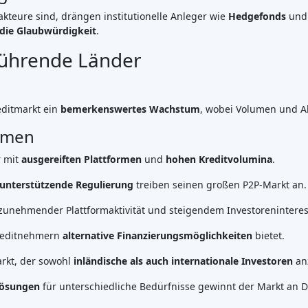
Best P2P-Marktplatz in Lettland
Best P2P-Kreditvergabe in
Vereinigtes Königreich
Best Crowdlending in Niederlande
Best Aktien-Crowdfunding in
Italien
Best Immobilien-Crowdfunding in
Deutschland
Best Crowdlending in Vereinigtes
Königreich
Best Immobilien-Crowdfunding in
Spanien