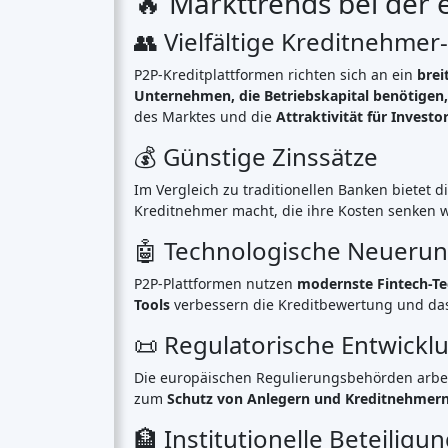
🇫🇷
Frankreich
- Wachsender Sektor mit 
🇪🇸
Spanien
- Rasches Wachstum, das K
🇳🇱
Niederlande
- Vielversprechender Ma
🇮🇹
Italien
- Mit
flexiblen Finanzierungs
📝 Fazit: Eine dynamisch
Der europäische P2P-Kreditmarkt
entwickelt s
Innovationen
. Während sich makroökonomisch
europäische Kreditlandschaft umzugestalten
Crowdfunding-Plattformen
nach
Ländern