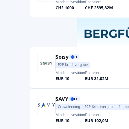
Page 1 of 4
🔥 Markttrends bei der
👥 Vielfältige Kreditnehmer-
P2P-Kreditplattformen richten sich an ein
brei
Unternehmen, die Betriebskapital benötigen,
des Marktes und die
Attraktivität für Investo
💰 Günstige Zinssätze
Im Vergleich zu traditionellen Banken bietet d
Kreditnehmer macht, die ihre Kosten senken w
🤖 Technologische Neueru