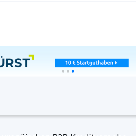
echnologien
, um die Kreditvergabe, das Underwriting und den Ser
s Risikomanagement.
ungen
ten weiter an der
Verbesserung der Rahmenbedingungen
für P2P
n
bei und sorgen für
Marktstabilität
.
ng
kteure sind, drängen institutionelle Anleger wie
Hedgefonds
un
die Glaubwürdigkeit
.
führende Länder
editmarkt ein
bemerkenswertes Wachstum
, wobei Volumen und Ak
umen
r mit
ausgereiften Plattformen
und
hohen Kreditvolumina
.
unterstützende Regulierung
treiben seinen großen P2P-Markt an.