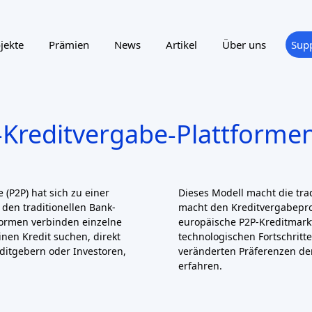
NTRY
SUPPORTED LANGUAGE
zierung auf Rechnung
ing
Crowdlending