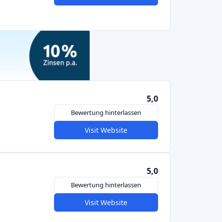
Zurück
1
2
3
4
Weiter
liche Kredite suchen, über
kleine
e Vielfalt stärkt die
Widerstandsfähigkeit
zu einer
attraktiven Finanzierungsoption
für