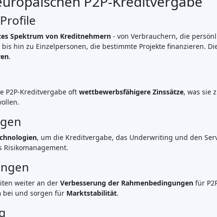
zunehmender Plattformaktivität und steigendem Investoreninteres
reditnehmern
alternative Finanzierungsmöglichkeiten
bietet.
rkt, der sowohl
inländische als auch internationale Investoren
anz
lösungen
für unterschiedliche Bedürfnisse gewinnt der Markt an 
e Zukunft liegt vor uns
ich schnell
, angetrieben von der
Nachfrage der Kreditnehmer
, d
e Veränderungen und regulatorische Änderungen auf das Wachstu
, indem er
zugängliche Finanzierungen
und
attraktive Renditen
bi
Ausgewählte Crowdfunding
Plattformen