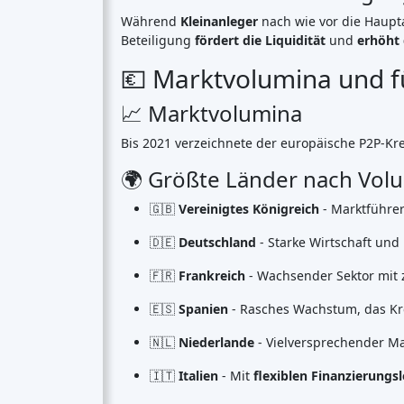
Vereinigtes Königreich
(74)
Deutschland
(73)
Italien
(57)
Frankreich
(51)
Niederlande
(34)
Spanien
(29)
Switzerland
(26)
Estland
(19)
Litauen
(12)
Lettland
(11)
Österreich
(11)
Irland
(10)
Alle anzeigen