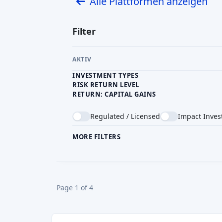
Lendwise
GB
P2P-Kreditvergabe
Mindestinvestition
Finanziert
GBP 200
GBP 27,14M
Zlty melon
SK
P2P-Kreditvergabe
Mindestinvestition
Finanziert
EUR 25
EUR 29,91M
CreditGate24
CH
Immobilien-Crowdfunding
Crowdlending