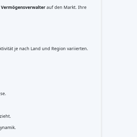
Immobilien-Crowdfunding
(153)
Crowdlending
(131)
Aktien-Crowdfunding
(105)
Crowdfunding von Spenden
(62)
P2P-Kreditvergabe
(36)
P2P-Marktplatz
(25)
Crowdfunding belohnen
(22)
Finanzierung auf Rechnung
(11)
Bestes Crowdfunding
projekte
nach Art
Aktien-Crowdfunding
(40)