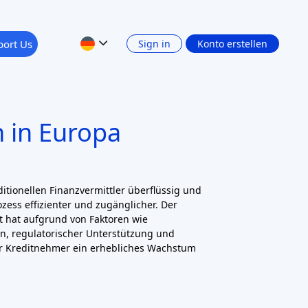
PLATFORM CURRENCY
Zurück
1
2
3
4
Weiter
Bewertung hinterlassen
Visit Website
Bewertung hinterlassen
Visit Website