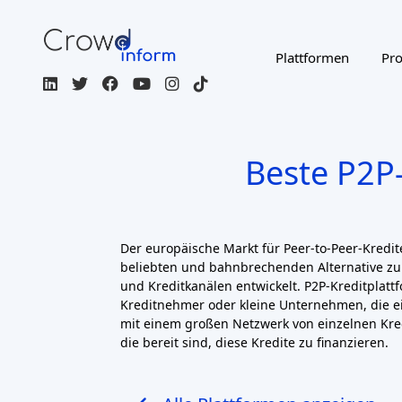
CROWDFUNDING TYPE
COU
Page 1 of 4
3Kreisfunding
CH
Crowdlending
P2P-Kreditvergabe
Finan
Mindestinvestition
CHF 1000
Cashare
CH
P2P-Kreditvergabe
Immobilien-Crowdfund
Mindestinvestition
CHF 100