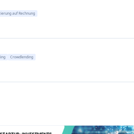
abe
Crowdlending