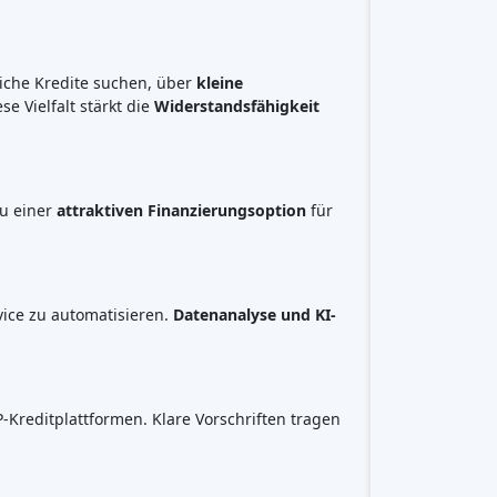
se.
ieht.
Dynamik.
em
Interesse der Investoren
und
Fintech-
m auswirken, ist der Sektor bereit,
die
etet. 🚀💼
Crowdfunding-Plattformen
nach
Art