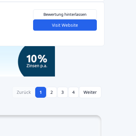
vice zu automatisieren.
Datenanalyse und KI-
-Kreditplattformen. Klare Vorschriften tragen
d
Vermögensverwalter
auf den Markt. Ihre
tivität je nach Land und Region variierten.