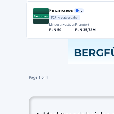
P2P-Plattformen nutzen
modernste Fintech-T
Tools
verbessern die Kreditbewertung und da
📜 Regulatorische Entwickl
Die europäischen Regulierungsbehörden arbei
zum
Schutz von Anlegern und Kreditnehmer
🏦 Institutionelle Beteiligu
Während
Kleinanleger
nach wie vor die Haupta
Beteiligung
fördert die Liquidität
und
erhöht 
💶 Marktvolumina und 
📈 Marktvolumina
Bis 2021 verzeichnete der europäische P2P-Kr
🌍 Größte Länder nach Vol
🇬🇧
Vereinigtes Königreich
- Marktführe
🇩🇪
Deutschland
- Starke Wirtschaft und