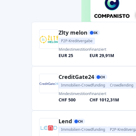
SAVY
LT
Crowdlending
P2P-Kreditvergabe
Immob
Mindestinvestition
Finanziert
EUR 10
EUR 102,0M
Finansowo
PL
P2P-Kreditvergabe
Mindestinvestition
Finanziert
PLN 50
PLN 35,73M