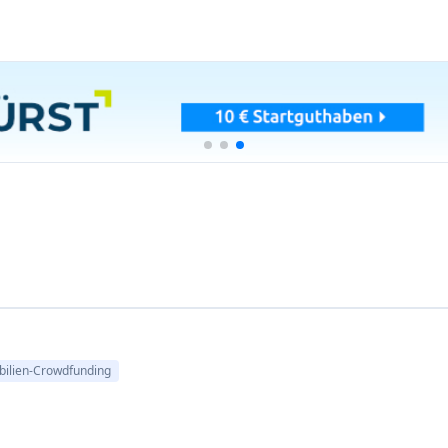
 europäischen P2P-Kreditvergabe
Profile
tes Spektrum von Kreditnehmern
- von Verbrauchern, die persön
bis hin zu Einzelpersonen, die bestimmte Projekte finanzieren. Dies
ren
.
ie P2P-Kreditvergabe oft
wettbewerbsfähigere Zinssätze
, was sie 
ollen.
ngen