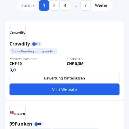
Zurück
1
2
3
...
7
Weiter
Crowdify
CH
Crowdfunding von Spenden
Mindestinvestition
Finanziert
CHF 10
CHF 0,3M
3,0
Bewertung hinterlassen
Visit Website
99Funken
DE