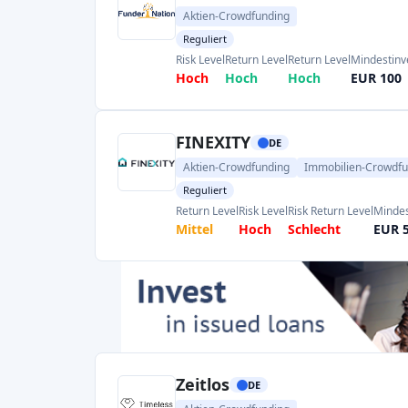
und kann eine historische jährliche Rendi
Plattformen ermöglichen es Kleinanlegern, si
an Unternehmen zu beteiligen, wobei sie
Renditen (bei gleichzeitig hohem Risiko) hab
Trends:
Das deutsche Equity Crowdfunding 
kleinere Wettbewerber wurden übernomm
Kapilendo mit Invesdor
). Plattformen setz
digitale Assets. Die ECSP-Regeln haben es de
EU-Investoren unter einem einheitlichen Ra
Immobilien-Crowdfunding in Deutschland
Immobilien-Crowdfunding ist in Deutschlan
Sektor. Es bietet Investitionen 
Entwicklungsprojekte über Fremd- oder Eig
(
siehe Überblick über AI
) ist Marktführer: Es 
Finanzmitteln gesammelt. Zu den Proj
Neubauten, Renovierungen und sogar Anlage