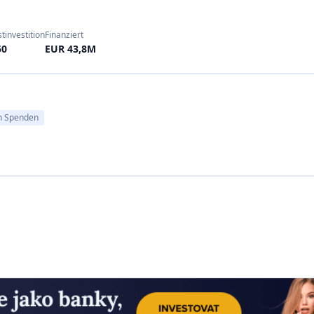
ite
von 7-9 %
auf typische
Erneuerbare Energien 
wichtige Plattformen sind
langem führend im Ber
rund
300
Millionen
Euro
für
Plattformen wie
Betterv
is zu 8 % eingesammelt hat
,
sind auf die Finanzierun
g von fast
200
Millionen
Euro
.
spezialisiert
. Betterve
llen und einen Sekundärmarkt
Anlegern, energiespar
alls ~200 Mio. € finanziert und
einen Anteil an den Ene
ktdarlehen bei einer geringen
Weise listen
DKB Crow
formen sind jetzt von der BaFin
Projekte (Solarparks, ö
Diese Impact-Plattfor
Nachhaltigkeit interessier
mobilien-Crowdfunding an
(z. B. Steuervortei
nditen in Form von Sachwerten
Umweltauswirkungen. Die
leihen von Geld an Bauträger
(5-7 %), sind aber mit e
nanteilen in Bruchteilen. Auf
über allgemeines Crowdf
ab 250 bis 1 000 Euro möglich.
ionen mit wenigen Verlusten)
In allen Nischen ist der Hau
nem Eckpfeiler des
deutschen
Investitionen mit 