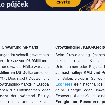
e iFunded (von Sparkassen)
Kredit-/Beteiligungsplattf
r die meisten großen Anbieter
Wirkungskennzahlen. Klein
s der Wohnungsnachfrage in
nach
nachhaltigen Investiti
ch wie vor sehr beliebt, was
Projekte eine natürliche Erg
erungssegments in Deutschland
neue Marktteilnehmer: r
Gemeinschaften gründen beis
Solaranlagen oder Dorfpro
Crowdfunding an die lokale Kul
Zusammenfassend lässt sich 
in Deutschland die allgemei
erster Stelle, Tech-Startup
sich eines kleineren, geme
Kleinanleger in Deutsch
Crowdfunding-Portfolio indi
finanzielle Rendite oder ei
anstreben.