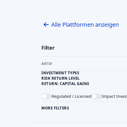
Finanzaufsichtsbehörde
BaFin
(B
Finanzdienstleistungsaufsicht) diese Regeln
Plattformen, die Wertpapiere oder Dar
entsprechende Lizenz (oder eine Ausnahm
strenge Offenlegungs- und Anlegerschutzv
müssen Equity-Crowdfunding-Emittenten in 
Prospekt nach deutschem Wertpapierrecht
bestimmte Schwellenwerte überschreiten
müssen entweder als Kreditmakler zu
eingeschränkten Crowdfunding-Regelungen
müssen Kleinanleger klare Risikowarnungen
Projekte erhalten.
Zu den zusätzlichen Schutzmaßnahmen 
maximalen Engagements nicht-professionelle
Risikohinweise für Darlehen oder Beteili
Vorschriften schreiben auch die Überprü
Beiträgen vor. Insgesamt ist der Rahm