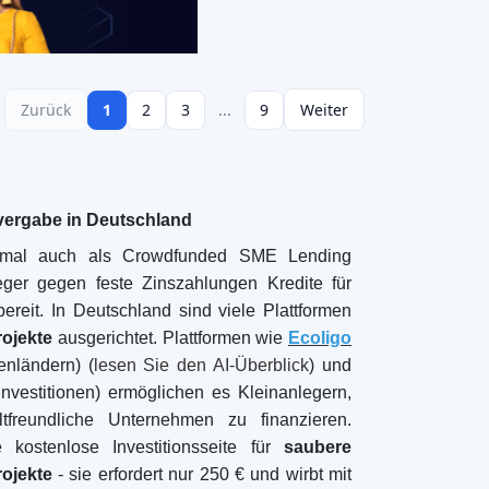
ormen veröffentlichen Umwelt- oder soziale
anleger in Deutschland suchen zunehmend
onen
, so dass grüne Energie und soziale
änzung darstellen. Gelegentlich gibt es auch
egionale Genossenschaften oder lokale
pielsweise Plattformen zur Finanzierung von
jekten. Dies zeigt, wie anpassungsfähig
tur ist.
sagen, dass das spezialisierte Crowdfunding
nen Trends widerspiegelt:
Nachhaltigkeit an
s an zweiter Stelle und andere Nischen, die
inschaftsgetriebenen Wachstums erfreuen
.
land haben die einmalige Chance, ihr
viduell zu gestalten - ob sie nun eine rein
ne Mischung aus Rendite und sozialem Nutzen