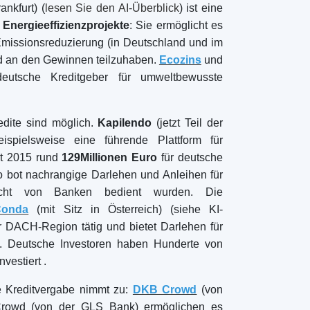
Crowdfunding-Plattformen
nach
Art
Immobilien-Crowdfunding
(153)
Crowdlending
(131)
Aktien-Crowdfunding
(105)
Crowdfunding von Spenden
(62)
P2P-Kreditvergabe
(36)
P2P-Marktplatz
(25)
Crowdfunding belohnen
(22)
Finanzierung auf Rechnung
(11)