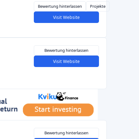
 Voraus Eintrittskarten oder Fanartikel, um
en. Im Verlags- und Medienbereich nutzen
ine Mitgliederplattform), um monatliche
eutsche Kreativprojekte immer noch Startnext
es (Kickstarter, Indiegogo) mit deutschen
dfunding keine finanzielle Rendite bringt,
fühl der Beteiligung vermitteln. Es ist auch
Projekte mit niedrigem Einstiegspreis (oft 10-
nterstützen. Als Anfängertipp für Investoren:
 Einkaufen mit Vorkasse; Unterstützer sollten
eren Produkte oder Visionen ihnen wirklich
g-Nischen in Deutschland
nnten Kategorien haben sich in Deutschland
ür Crowdfunding
herausgebildet: