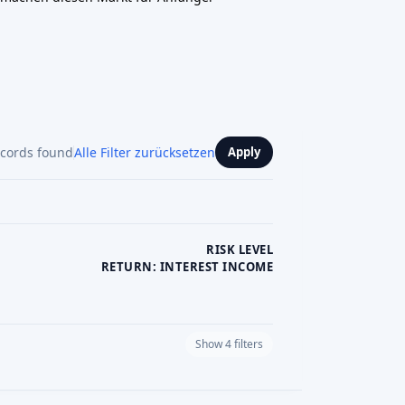
2P: Dieses Modell eignet sich am besten für
n Krediten vertraut sind, ein moderates Risiko
mittleren einstelligen Bereich anstreben. Die
jahrelanger Betrieb, Tausende von Krediten)
lraten (~5 %). Es ist ein Beispiel für das
ditkonzept
in Deutschland. (Hinweis: Wir
mit Sitz im Ausland weg; der Fokus liegt
 und dem Angebot von Auxmoney).
Deutschland
n Deutschland werden Gelder für wohltätige,
 Zwecke ohne finanzielle Gegenleistung
en starken Community-Fokus. Die führende
etterplace.org
(Berlin), Europas größte
d soziale Initiativen
. Sie hat Hunderte von
 Projekten gesammelt. Weitere bundesweite