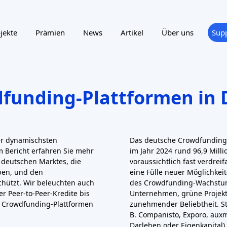
zen bis zu sozialer Hilfe
. Im
Bei der Peer-to-Peer-Kreditv
den) Deutschlands führende
meist um Privatanleger, d
 ermöglicht, Filme, Spiele,
dominierende Plattform ist
onBakery aus Leipzig ist eine
"Europas größter Online-Kred
samt decken die deutschen
geprüften Kreditnehmern (
ternativen Finanzierung ab:
Privatkredite benötigen. Aux
ien. Kleinanleger haben die
mehr als 200.000 Anleger, d
men
in verschiedenen Nischen,
(nach Ausfällen) erzielen
ber 100 €) und transparente
Kleinanleger können mit nu
verwendet eine Kreditwürd
Kreditnehmer und streut das Ris
sumfeld und Verbände
Andere deutsche P2P-Pla
durch EU-weite als auch durch
geschlossen. So hat sich
e
EU Crowdfunding Service
unterstützt) aus dem Kredit
z Europa, einschließlich
Kreditaggregator. Somit is
unding-Plattformen mit einer
Deutsche, die Kredite an Gl
en
Euro
pro Projekt und Jahr
vollständig reguliert (mit B
eutschland setzt die