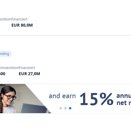
Sportvereine: Fans kaufen im
te von ~20% vorweisen
. Diese
Mannschaften zu unterstütz
ch bereits ab 100 bis 250 Euro
einige Autoren
Steady
(e
 oft das Potenzial für hohe
Unterstützung zu erhalten.
en.
In der Praxis nutzen viele d
hat sich konsolidiert: viele
oder internationale Websit
en oder fusionierten (z.B.
Übersetzungen. Obwohl Crow
en nun auf Nachhaltigkeit und
kann es Kleinanlegern ein Ge
utschen Startups erleichtert,
eine Möglichkeit, innovative 
hmen zu gewinnen.
50 € für eine Belohnung) zu u
Rewards-Crowdfunding ist wie
nur Projekte finanzieren, d
d ein sehr großer und reifer
gefallen.
in Wohn-, Gewerbe- und
enkapital.
Exporo
(Hamburg)
Spezialisierte Crowdfundin
hat über
1,1
Milliarden
Euro
an
Zusätzlich zu den oben gena
ekten von Exporo gehören
mehrere
Nischenbereiche f
n für erneuerbare Energien;