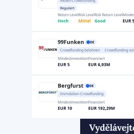
die Anleger erhalten eine jährliche Rend
Anleihen oder Aktienanteile. Weitere 
PlanetHome Investment
(Berlin), das 
deutsche Wohnprojekte mit Renditen von b
und
Bergfürst
(Berlin) mit einem Fundraisin
Bergfürst
nutzt mobilfreundliche Schnittste
für Liquidität.
Zinsbaustein
(Berlin) hat ebenf
bietet Anlegern bis zu
10 % Zinsen
auf Proje
Ausfallquote (etwa 3,8 %)
. Viele dieser Platt
im Rahmen der ECSP-Regelung reguliert.
In Deutschland richtet sich das Im
risikobewusste Kleinanleger, die stabile Re
anstreben. Typische Projekte sind das Aus
(Debt-Modelle) oder der Kauf von Immobilie
den Plattformen sind oft schon Investitionen 
Die gute Erfolgsbilanz (Hunderte von Mill
macht deutsche Immobilienplattformen zu ei