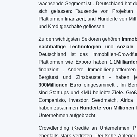
Crowdfunding-Plattformen
nach
Ländern
Vereinigtes Königreich
(74)
Deutschland
(73)
Italien
(57)
Frankreich
(51)
Niederlande
(34)
Spanien
(29)
Switzerland
(26)
Estland
(19)
Litauen
(12)
Lettland
(11)