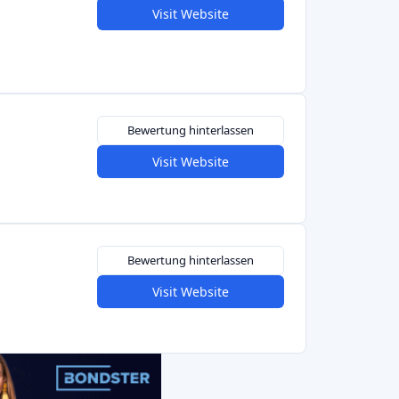
/ Impact Investing:
Deutschland ist seit
eich Crowdfunding für saubere Energien.
est
,
Ecoligo
und
Econeers
(bereits erwähnt)
g von Solar-, Wind- oder Effizienzprojekten
st (Frankfurt) beispielsweise ermöglicht es
ende Modernisierungen zu finanzieren und
rgieeinsparungen zu erhalten
. In ähnlicher
d
und
GLS Crowd
(bankgesteuert) nur grüne
kologischer Wohnungsbau, soziale Energie).
men richten sich an Investoren, die an
t sind; sie werben oft mit staatlichen Anreizen
len) und detaillierten Daten zu den
 Renditen liegen leicht über den Bankzinsen
inem höheren Risiko verbunden.
unding oder private Netzwerke.
pttrend, dass die deutschen Plattformen oft
Auswirkungen verbinden: Viele