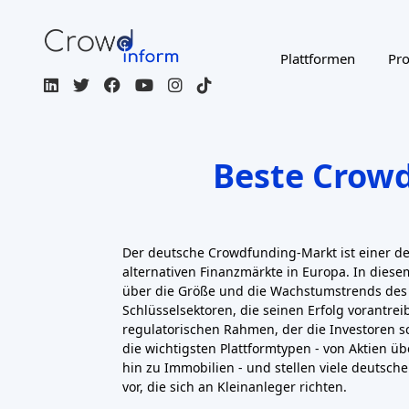
finanzieren lokale Initiativen von Spielplät
kreativen Bereich ist Startnext (Dres
Crowdfunding-Plattform, die es Menschen
Musikalben und mehr zu finanzieren
. Visi
weitere große Kreativplattform. Insge
Plattformen das gesamte Spektrum der al
Eigenkapital, Schulden, Spenden und Präm
Wahl zwischen
Dutzenden lokaler Plattfor
die alle einen einfachen Einstieg (oft ü
Projektinformationen bieten.
Deutschlands Crowdfunding-Regulierung
Deutschland reguliert Crowdfunding sowohl 
nationale Vorschriften. Seit 2021 gilt di
Providers Regulation (ECSPR)
in gan
Deutschland
. Nach der ECSPR dürfen Crowdf
einheitlichen Lizenz EU-weit bis zu
5
Million
bei Investoren einwerben
. In D