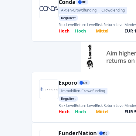
Genussrechte an jungen Unternehmen erwe
allem für
wachstumsstarke Technolo
relevant. Zu den wichtigsten Plattform
Übersicht lesen
),
Invesdor
(Kapilendo)
(
KI-
Africa GreenTec
und
FunderNation (
KI-Ü
(Berlin) ist Deutschlands größte Crowdi
230
Millionen
Euro
,
die
in mehr als 32
eingesammelt wurden
. Seedmatch (Mann
deutschen Equity-Crowdfunding und hat ber
Finanzmitteln gesammelt
. Invesdor (Helsin
Eigen- als auch Fremdkapital an und hat si
Finnest und Kapilendo zusammengesc
Investitionen in Start-ups und Kredite zu erm
Africa GreenTec ist eine Nischenplattfor
Unternehmen in Afrika konzentriert: 
Sozialunternehmen Eigenkapital mit Gewinn
FunderNation (Münster) ist auf Tech- und Ind