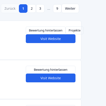
(für soziale Spenden von Unternehmen) und
d Veranstaltungen).
le Städte oder Regionen über
"StadtCrowd"-
Schwarzwald-Crowd
,
Stralsund Crowd
und
lattformen ermöglichen es den Einwohnern,
lagen und zu finanzieren, vom Bau von
ützung lokaler gemeinnütziger Organisationen.
Crowd beispielsweise finanzieren jedes Jahr
ren Crowd
(Stadt Düren) konzentriert sich auf
ung. Diese Plattformen verlangen in der Regel
ls den Nutzen für die Gemeinschaft.
ht es nicht um Investitionsrenditen, aber es
zeigt, wie Crowdfunding die Unterstützung der
. Für deutsche Investoren, die noch keine
 haben, sind Spendenseiten eine risikoarme
gen. Oft kommen bei den Projekten bescheidene
bis wenige Tausend Euro). Schlüsselwörter: