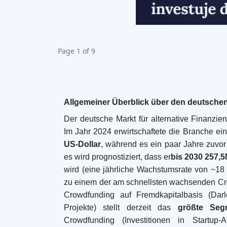
Crowdlending-Marktes
. Neuere Dienste wi
sind ebenfalls auf den Markt gekommen, abe
bleiben wie oben beschrieben. Angesicht
Deutschland ist Immobilien-Crowdfunding na
die Gesundheit dieses
alternativen Finanzi
zeigt
.