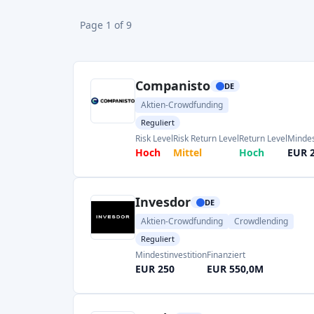
Plattformen müssen über Gebühren, Risiken u
Eine Schlüsselrolle in der Branche s
Bundesverband Crowdfunding e.V.
. E
Plattformbetreiber gegenüber Politik und Med
und setzt einen freiwilligen Verhaltensk
Plattformen sind auch Mitglied in größeren
Crowdfunding Network, das für bewährte Verfa
jede seriöse deutsche Plattform reguliert 
(wie vorgeschrieben). Kleinanleger in Deut
einem ausgereiften Rechtsrahmen: Crowdfund
und bietet eine
geschützte Möglichk
Finanzierungen zu beteiligen
.
Crowdfunding-Arten in Deutschland
Aktien-Crowdfunding in Deutschland (Sta
Beim Equity Crowdfunding in Deutschland