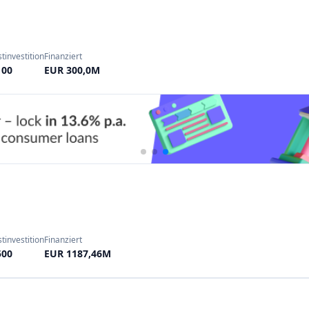
rben. Dieses Modell ist vor
"Crowdfunding Deutschla
gieunternehmen und KMU
Plattformen".
en gehören
Companisto
(
KI-
Übersicht lesen
),
Seedmatch
,
Belohnungsbasiertes Crowd
bersicht lesen
). Companisto
Beim Reward-Crowdfunding 
nvesting-Plattform mit über
Unterstützer kreative, unte
8 Finanzierungsrunden
Gegenzug für nicht-finanz
heim) ist ein Pionier des
Geschenke, exklusive Upd
eits mehr als
70
Mio. EUR
an
Crowdfunding-Plattform ist
St
ki/Deutschland) bietet sowohl
Bereichen Kunst, Musik, Tech
ch mit den deutschen Fintechs
2010 Hunderte von kreativen 
hlossen, um europaweite
Eine weitere bemerkenswerte
öglichen
.
(Leipzig); sie wird oft als 
m, die sich auf nachhaltige
Plattformen funktionieren ä
Sie bietet afrikanischen
weltweit zugänglich sind).
beteiligung und Darlehen an
.
Im Sportbereich
betreibt
F
ustrie-Startups spezialisiert