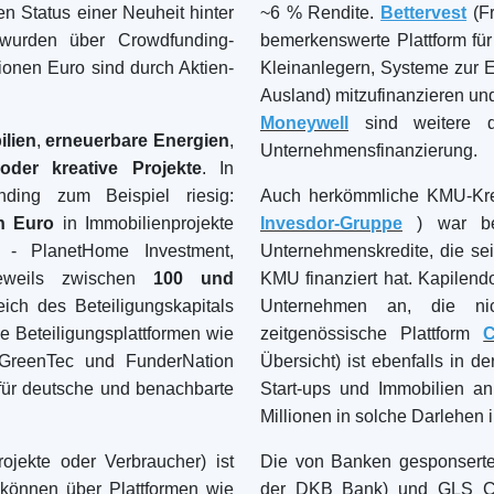
Ausgewählte Crowdfunding
Plattformen
Best P2P-Marktplatz in Lettland
Best P2P-Kreditvergabe in
Vereinigtes Königreich
Best Crowdlending in Niederlande
Best Aktien-Crowdfunding in
Italien
Best Immobilien-Crowdfunding in
Deutschland
Best Crowdlending in Vereinigtes