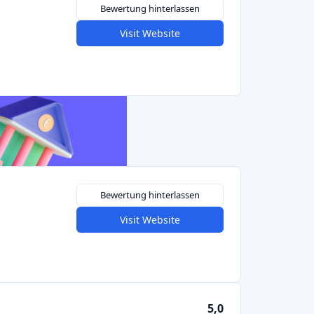
nd Spende"
und
"soziale Crowdfunding-
funding in Deutschland
(oder "Pre-Order"-Crowdfunding) können
rnehmerische oder gemeinnützige Projekte im
ielle Belohnungen (Produkte, Dankeschön-
ates) finanzieren. Deutschlands größte
artnext
(Dresden)
, wo Nutzer Ideen aus den
nik und mehr finanzieren. Startnext hat seit
Kampagnen (Filme, Apps, Spiele) ermöglicht.
 deutsche Reward-Plattform ist
VisionBakery
die zweitgrößte nach Startnext genannt. Diese
hnlich wie Kickstarter oder Indiegogo (die
airplaid
ein Belohnungsmodell speziell für