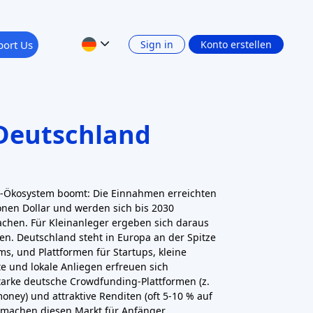
ergabe (P2P) in Deutschland handelt es sich
ie Konsumentenkredite finanzieren. Die
auxmoney
mit Sitz in Köln. Auxmoney ist
itmarktplatz"
. Er bringt private Anleger mit
und neuerdings auch KMU) zusammen, die
money ist seit 2007 aktiv und hat inzwischen
ie eine durchschnittliche Rendite von 5-7 %
 - weit mehr als auf einem Sparkonto
.
r 25 € pro Kredit beginnen
. Die Plattform
igkeitsprüfung zur Klassifizierung der
iko über diversifizierte Portfolios.
ttformen sind unbedeutend oder wurden
 beispielsweise
Lendico
(einst von ING
markt zurückgezogen, und
Smava
ist eher ein
t Auxmoney derzeit die erste Adresse für
eichgesinnte vergeben wollen. Auxmoney ist
aFin-Lizenz) und Mitglied der Digital Lending