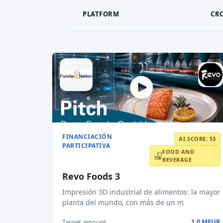
PLATFORM
CR
FINANCIACIÓN
AI SCORE: 53
PARTICIPATIVA
FOOD AND
BEVERAGE
Revo Foods 3
Impresión 3D industrial de alimentos: la mayor
planta del mundo, con más de un m
Target amount
1,0 MEUR