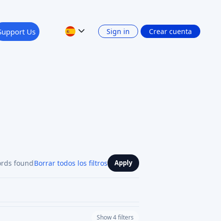
Support Us
Sign in
Crear cuenta
ords found
Borrar todos los filtros
Apply
Show 4 filters