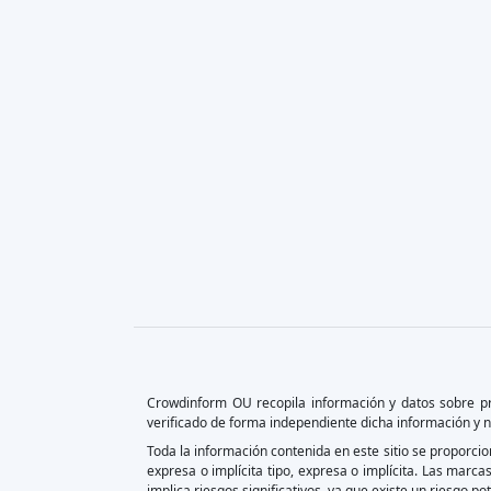
Crowdinform OU recopila información y datos sobre pr
verificado de forma independiente dicha información y n
Toda la información contenida en este sitio se proporcion
expresa o implícita tipo, expresa o implícita. Las marca
implica riesgos significativos, ya que existe un riesgo pot