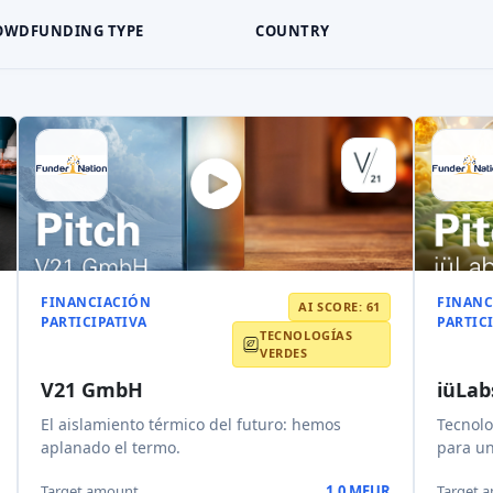
OWDFUNDING TYPE
COUNTRY
FINANCIACIÓN
FINANC
AI SCORE: 61
PARTICIPATIVA
PARTIC
TECNOLOGÍAS
VERDES
V21 GmbH
iüLab
El aislamiento térmico del futuro: hemos
Tecnolo
aplanado el termo.
para un
Target amount
1,0 MEUR
Target 