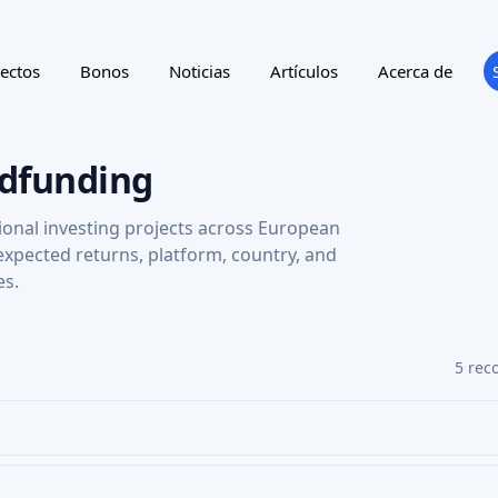
ectos
Bonos
Noticias
Artículos
Acerca de
wdfunding
ional investing projects across European
 expected returns, platform, country, and
es.
5 rec