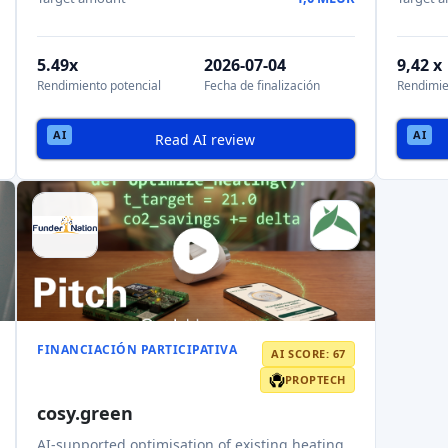
5.49x
2026-07-04
9,42 x
Rendimiento potencial
Fecha de finalización
Rendimie
Read AI review
FINANCIACIÓN PARTICIPATIVA
AI SCORE: 67
PROPTECH
cosy.green
AI-supported optimisation of existing heating