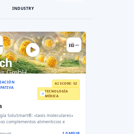
INDUSTRY
IACIÓN
AI SCORE: 52
IPATIVA
TECNOLOGÍA
MÉDICA
s
gía SoluSmart®: «taxis moleculares»
os complementos alimenticios e
amount
1,0 MEUR