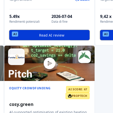
5.49x
2026-07-04
9,42 x
Rendimenti potenziali
Data di fine
Rendimen
Read AI review
EQUITY CROWDFUNDING
AI SCORE: 67
PROPTECH
cosy.green
AI-supported optimisation of existing heating