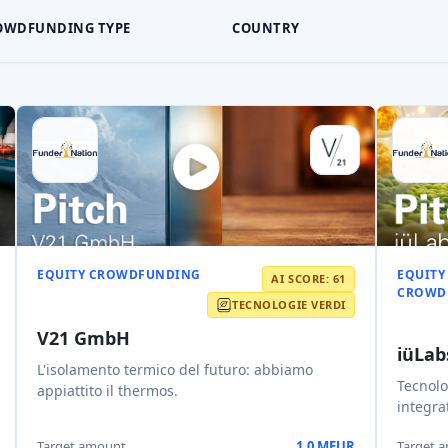
OWDFUNDING TYPE
COUNTRY
EQUITY CROWDFUNDING
EQUITY
AI SCORE: 61
CROWD
TECNOLOGIE VERDI
V21 GmbH
iüLab
L'isolamento termico del futuro: abbiamo
Tecnolo
appiattito il thermos.
integrat
Target amount
1,0 MEUR
Target 