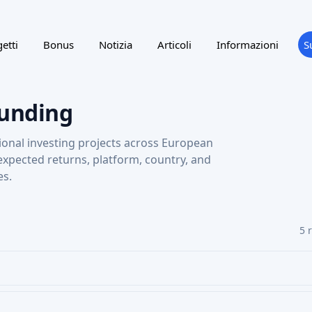
etti
Bonus
Notizia
Articoli
Informazioni
S
funding
ional investing projects across European
 expected returns, platform, country, and
es.
5 