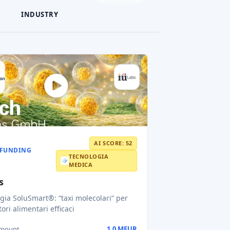
INDUSTRY
AI SCORE: 52
FUNDING
TECNOLOGIA
MEDICA
s
gia SoluSmart®: “taxi molecolari” per
ori alimentari efficaci
amount
1,0 MEUR