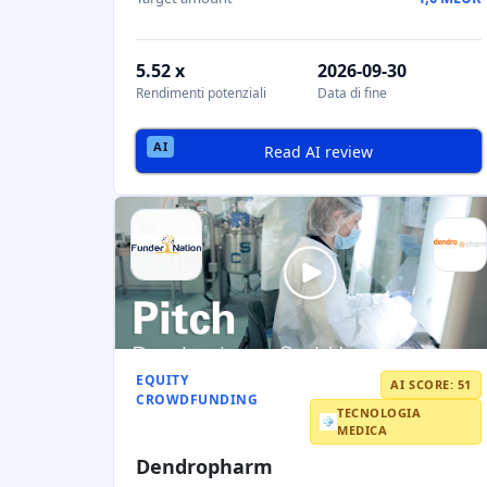
5.52 x
2026-09-30
Rendimenti potenziali
Data di fine
Read AI review
EQUITY
AI SCORE: 51
CROWDFUNDING
TECNOLOGIA
MEDICA
Dendropharm