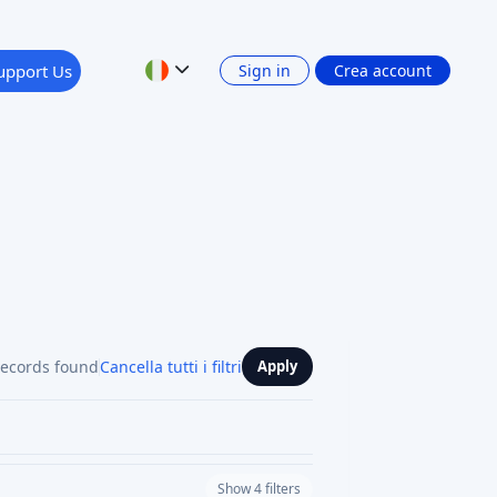
upport Us
Sign in
Crea account
records found
Cancella tutti i filtri
Apply
Show 4 filters