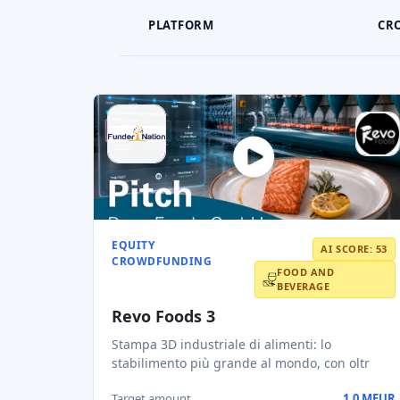
PLATFORM
CR
EQUITY
AI SCORE: 53
CROWDFUNDING
FOOD AND
BEVERAGE
Revo Foods 3
Stampa 3D industriale di alimenti: lo
stabilimento più grande al mondo, con oltr
Target amount
1,0 MEUR