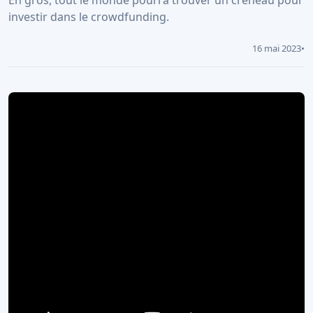
En gros, tout le monde pourra trouver un créneau pour
investir dans le crowdfunding.
16 mai 2023
•