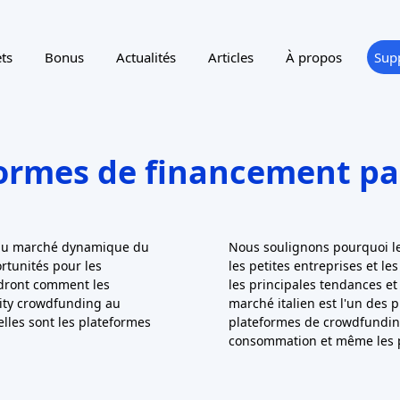
s tendances récentes montrent
Néanmoins, certains sites 
 en plus financés par des
sont accessibles depuis l'Ital
s tours de table des startups
à la consolidation de l'espace
 dominé l'equity crowdfunding
les prêteurs réglementés 
s années), mais aujourd'hui,
lacunes que le P2P pur visait
 immobiliers collectent des
qu'il y a peu de choix dan
nds collectés par l'equity
particulier", et que tout inv
lions d'euros
au cours des 12
élevé (défaillance) par rap
de précédente), les opérations
Actuellement, les investisse
bilier ayant connu une forte
revenu fixe préfèrent génér
nes sont toujours couronnées
prêts aux entreprises ou les p
t la taille moyenne des tickets
prêts P2P individuels.
stisseurs particuliers à des
professionnels.
Le crowdfunding basé sur les 
ancement participatif sont les
Le crowdfunding basé sur les d
est très populaire en Italie
"investisseurs" individuels s