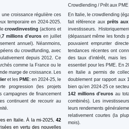
2024-25 contre 343,8 million
ègles de la PECA). Pour les
reste fort. Les décideurs p
rent un moyen d'investir dans
réglementations (mise en œ
ouvent de 100 à 500 euros).
fintech), et les grands act
nt évaluer l'emplacement de
montrent confiants dans le s
références du promoteur. Dans
crowdfunding en Italie offre d
talie représente une niche de
avantages fiscaux, des prê
développée, avec plusieurs
soutien de projets locaux. L'
alie et des milliers de projets
établies,
basées en Italie
(co
d'une licence en bonne et 
montants. Avec des garantie
croissante du public, le march
à étendre sa portée - ce qui e
financier alternatif de l'Italie.