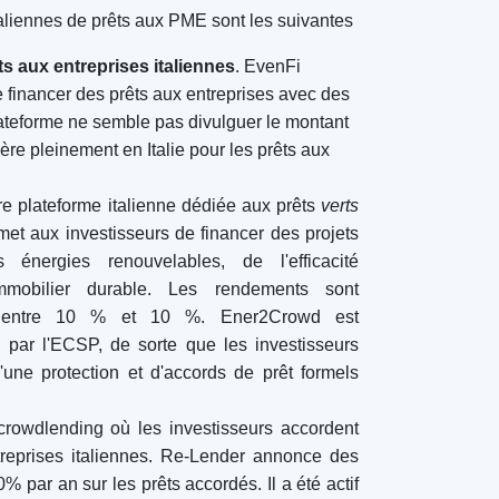
Plateformes de financement
participatif
par type
Crowdfunding immobilier
(153)
Prêt participatif
(131)
Financement participatif (equity
crowdfunding)
(105)
Donation crowdfunding
(62)
Prêts P2P
(36)
Marché P2P
(25)
Récompenser le crowdfunding
(22)
Financement de factures
(11)
Meilleurs projets de financement
participatif
par type