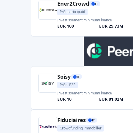
rendements attrayants (de nombreux prêts immo
d'un taux d'intérêt annuel de 8 à 10 %).
Les principales plateformes immobilières en It
Recrowd
:
Une plateforme de dette italie
immobiliers. Les investisseurs particu
millions d'euros dans des projets immo
avec des rendements moyens d'envir
généralement de nouveaux dévelo
commerciaux soutenus par des hypot
rachat.
Rendimento Etico
:
Malgré son nom 
plateforme se concentre sur les
prê
immobiliers
. Environ 34 000 investi
millions d'euros à Rendimento Etico, ce 
d'intérêts par an. Chaque prêt est garanti
ce qui assure la transparence et une relat
Trusters
:
Truster propose des invest