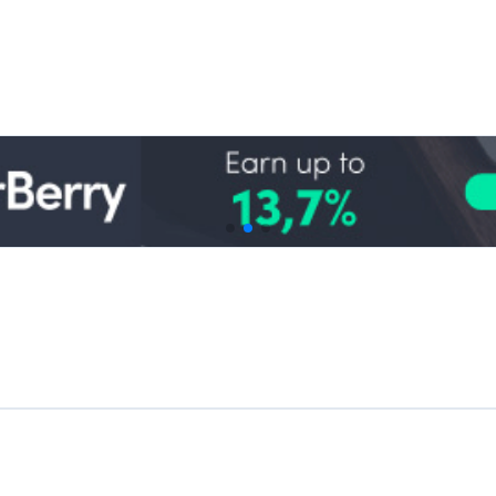
biliers italiens sont assortis
que d'un mécénat. Les p
technologiques innovants,
débutants doivent choisir
alie sont les suivantes
comprendre que les taux d'éch
n'aboutissent jamais). Né
nne spécialisée dans les prêts
segment intéressant de l'écos
liers ont financé plus de 140
biliers italiens sur Recrowd,
on 10 %. Les projets sont
Niches spécialisées du crowdf
ppements résidentiels ou
Énergies renouvelables et inv
hèques et des garanties de
Le
crowdfunding vert et d'i
("Ethical Return"), cette
Italie. Des plateformes 
ts garantis par des biens
investisseurs particuliers de 
sseurs ont versé près de 80
des améliorations de l'effica
qui leur rapporte environ 10 %
stables. Un autre exem
 par un bien immobilier italien,
investissements dans l'imm
ive sécurité.
plateformes évaluent les proje
issements dans des projets
est à la hausse : les Italien