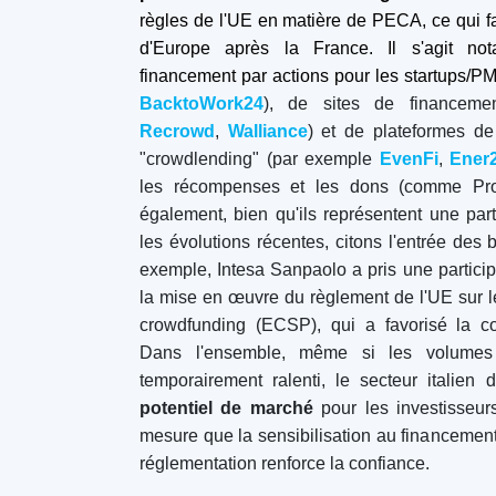
Plateformes de financement
participatif
par pays
Royaume-Uni
(74)
Allemagne
(73)
Italie
(57)
France
(51)
Pays-Bas
(34)
Espagne
(29)
Suisse
(26)
Estonie
(19)
Lituanie
(12)
Lettonie
(11)
Autriche
(11)
Irlande
(10)