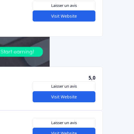
rincipales tendances sont les
gadgets
 le design, l'édition et la culture
. Les
 des projets avec des produits clairs et
ec peuvent être plus élevés (certains projets
anmoins, le reward crowdfunding reste un
ystème du crowdfunding en Italie.
unding en Italie
estissement d'impact en Italie
mpact
est un créneau en pleine expansion en
comme
Ener2Crowd
(italien) permettent aux
financer des projets d'énergie renouvelable ou
cité énergétique, souvent à des taux d'intérêt
ple est
UpsideTown
, qui regroupe les
obilier vert et les projets solaires. Ces
ts en fonction de leur durabilité. La tendance
s se préoccupant de plus en plus des questions