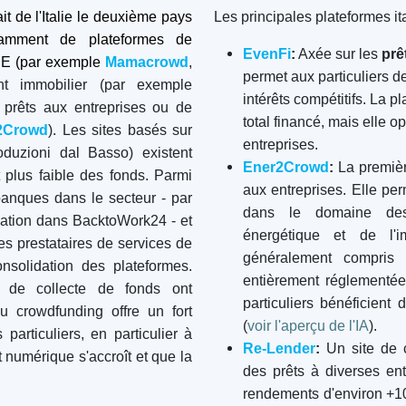
Financement participatif en
vedette
Plateformes
Best Marché P2P in Lettonie
Best Prêts P2P in Royaume-Uni
Best Prêt participatif in Pays-Bas
Best Financement participatif
(equity crowdfunding) in Italie
Best Crowdfunding immobilier in
Allemagne
Best Prêt participatif in Royaume-
Uni
Best Crowdfunding immobilier in
Espagne