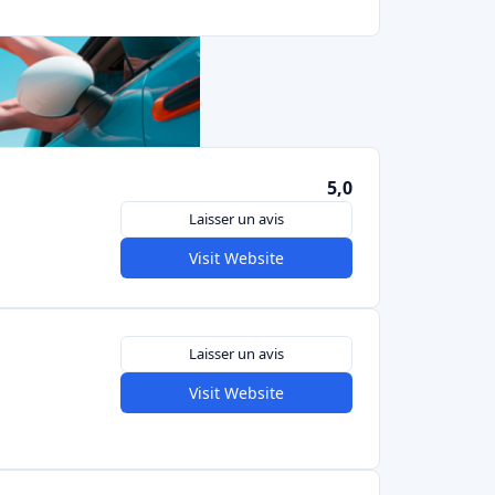
les lecteurs préachètent des livres non publiés
 publier. Ces deux plateformes prélèvent une
 les campagnes réussies. Il existe également
ense de niche comme
Crowdbooks
(un autre
acowski
(axé sur les magazines et les livres
) couvre également les récompenses - par
ir des billets à l'avance pour une pièce de
un album en échange d'un financement.
nding de récompense est compétitif, car de
nt également des plateformes mondiales
tefois, les sites italiens peuvent fournir une
ans la langue locale. Pour les investisseurs
enir les entrepreneurs ou les créateurs, le
n moyen d'obtenir des avantages amusants
 d'un jeu ou une œuvre d'art personnalisée)
ir le jour. Il s'agit moins d'un "investissement"