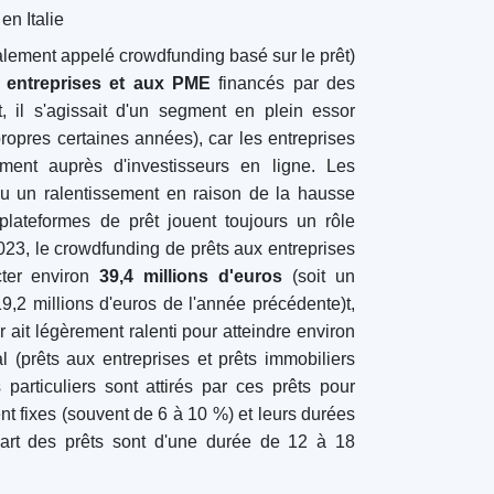
s d'euros en 2023), le potentiel à long terme
olitiques italiens continuent d'affiner les
uvre des règles de l'UE, encouragement des
eurs financiers (comme Intesa Sanpaolo) se
ecteur. Pour les investisseurs débutants, le
es options diversifiées : des actions avec des
ts à revenu fixe aux PME, ou simplement le
essentiel est de choisir des
plateformes
bien
mme celles décrites ci-dessus) et disposant
due forme, et de commencer par de petits
s juridiques claires et une sensibilisation
é italien du crowdfunding est prêt à continuer
n fait une frontière attrayante dans le paysage