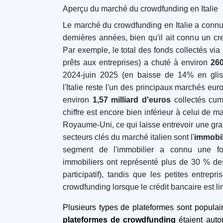
plateformes sont désormais soumises aux r
nouveaux investisseurs, ces plateformes off
l'immobilier avec des tickets modestes (s
Comme toujours, les investisseurs doive
chaque projet, la demande du marché et les 
l'ensemble, le crowdfunding immobilier en I
marché relativement importante et bien 
plateformes spécialisées ayant leur siège en It
financés.