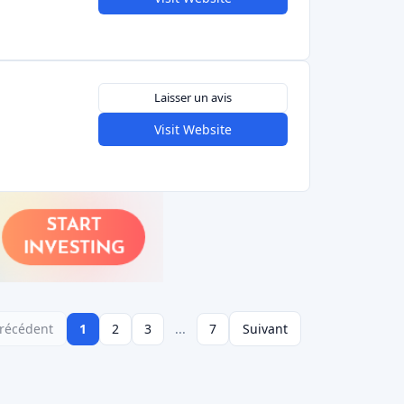
ng énergétique offre une solution gagnant-
obtiennent des rendements tout en soutenant
technologies propres). Au cours de l'année
 les plateformes italiennes ont attiré des fonds
ance accrue accordée par l'Europe à la finance
 intéressés par l'ESG peuvent utiliser ces
aligner leur argent sur des objectifs d'impact,
ne part relativement faible du marché.
 italien du crowdfunding est mature et varié,
vrant tous les principaux modèles. Les
nt de nombreuses possibilités, qu'il s'agisse
des startups via Mamacrowd ou BacktoWork24,
ur EvenFi ou de soutenir des projets d'énergie
que les volumes de collecte de fonds aient
ment (par exemple 260,7 millions d'euros en