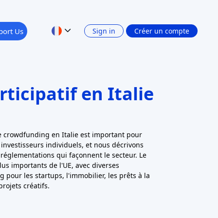
P2P internationaux (comme Mintos ou Zopa)
ie, mais n'y ont pas leur siège. La tendance est
 de prêt peer-to-peer en Italie : les banques et
comblent désormais une grande partie des
 autrefois. Pour les débutants, cela signifie
s les plateformes de prêt "d'emprunteur à
estissement de ce type comporte un risque plus
port au crowdlending pour les entreprises.
urs italiens à la recherche de rendements à
alement les plateformes de crowdfunding de
roduits d'épargne traditionnels, plutôt que les
dons en Italie
ons (collecte de fonds à des fins caritatives)
 pour les causes sociales et culturelles. Les
ont en fait des donateurs qui soutiennent des