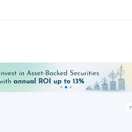
us forme de prêts. Il déclare
climatiques, le crowdfundi
ur. Les rendements varient d'un
gagnant (les investisseurs 
tages à un chiffre ou à deux
des parcs solaires ou des 
écoulée, les projets verts sur
es options de prêt et de prise
importants, reflétant l'import
vent prêter de l'argent à des
durable. Les investisseurs
ctement des actions dans des
plateformes spécialisées pour 
é environ 160 millions d'euros
bien qu'il s'agisse encore d'u
nnuels moyens d'environ 9 %.
Conclusion
es appartements, des bureaux
Dans l'ensemble, l'écosystème
avec des plateformes cou
ateformes comme
Housers Italy
investisseurs particuliers o
ESTA
. En général, les projets
d'acheter des actions dans 
l'accent sur le collatéral (la
de prêter à des entreprises s
d'assurance ou de rachat. Les
verte sur Ener2Crowd. Bien 
x d'intérêt (qui augmente les
connu un léger déclin récem
 de la réglementation (les