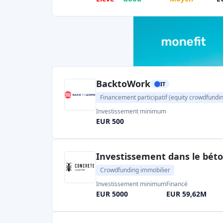
particulier pour soutenir les PME et les pro
principales plateformes continuent d'ajout
opérations.
Crowdfunding immobilier en Italie
L'immobilier est le
segment
du crowdfun
croissance la plus rapide
. Il comprend à l
de capital, permettant aux investisseurs p
projets immobiliers. En Italie, plus de
20 p
immobilier
proposent des projets dans les p
d'entre elles utilisent le
modèle du prêt
(le
prêts aux promoteurs immobiliers et perçoi
certaines vendent également des part
immobiliers. L'année dernière, le crowdfu
collecter plus de 170 millions d'euros en Itali
secteurs. Cet essor est dû à la forte dema
d'immeubles commerciaux, et au fait que ce