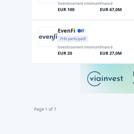
immobiliers italiens, principalement so
avoir financé plus de 300 projets à ce jo
projet à l'autre (souvent des pourcen
chiffres) (
voir l'aperçu d'AI
).
Walliance
:
Walliance propose à la fois d
de participation. Les investisseurs peu
promoteurs immobiliers ou acheter dire
entreprises immobilières. Walliance a lev
au total et annonce des rendements a
Les projets de Walliance comprennent d
et des projets hôteliers (
lire AI overview
).
Parmi les autres acteurs, on trouve des pl
(qui fait partie d'un site basé en Espagne) et
italiens de crowdfunding immobilier mettent 
propriété) et offrent souvent des garanties 
principales tendances sont la hausse des tau
rendements offerts) et le durcissement