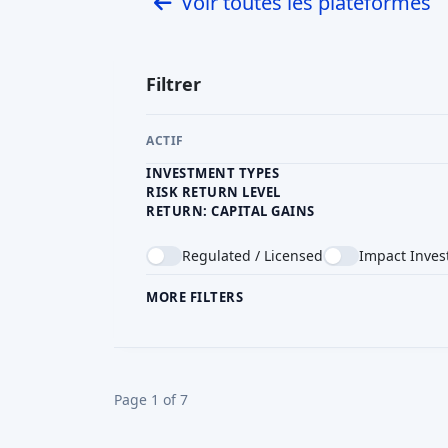
Mamacrowd
:
Le plus grand site d'equity
250 campagnes y ont été clôturées et on
millions d'euros au total. Il accueille de
de PME et même de projets de dé
Mamacrowd est apprécié pour sa large b
200 000 utilisateurs) et ses excellents ré
BacktoWork24
:
une plateforme apparte
d'Intesa Sanpaolo. Elle permet d'inv
entreprises innovantes et certaine
BacktoWork24 vise à donner aux inv
institutionnels une exposition aux en
croissance.
CrowdFundMe
:
cette plateforme propos
dans des startups et des PME, et sou
(petites obligations d'entreprise). Ell
d'euros pour plus de 500 projets à ce jo
la technologie, l'industrie manufacturière
de l'IA
).