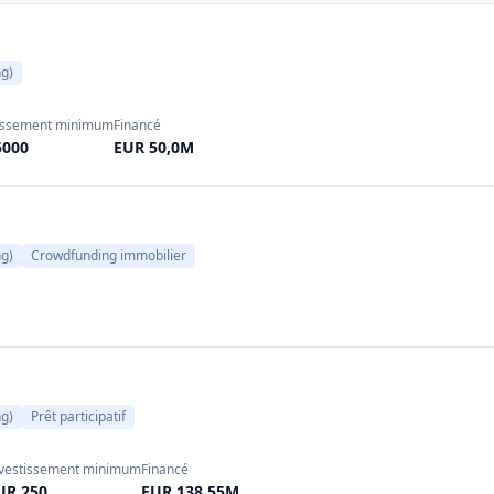
ctions qui propose également
les investisseurs individ
ments immobiliers. Opstart a
communautaire, le crowdfun
montant d'environ 60 millions
initiatives sans rechercher de
h plus important, ce qui permet
que les dons ne sont pas d
flux d'opérations diversifié
généralement la satisfaction 
un cadeau de remerciement s
l'ensemble, le crowdfundi
articipatif actives en Italie,
communautaire et contin
les startups et les entreprises
sensibilisation à l'entreprene
églementées par la CONSOB et
augmente.
t à des règles strictes (par
oits d'accès et de covente et
Le crowdfunding basé sur les
isseurs particuliers, l'equity
Le crowdfunding basé sur les
rises en phase de démarrage à
petite incitation ou à un pr
 risque élevé. Les débutants
gage de reconnaissance (u
sements et n'investir que les
unique) au lieu d'actions ou
iciant des incitations fiscales
célèbres :
Eppela
, une platef
s startups. Dans l'ensemble,
de fonds peuvent recevoir l
nal en pleine expansion, en