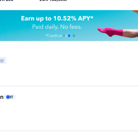
gadget) ; et
Bookabook
, où 
jets innovants du pays, et ses
pour aider les auteurs à les
er régulièrement de nouvelles
commission d'environ 5 % sur
des plateformes de récomp
site d'édition de livres) et
Fl
d'art).
ding italien
qui connaît la
a fois des modèles de dette et
Produzioni dal Basso (PDB
articuliers de cofinancer des
exemple, un projet peut offr
lateformes de crowdfunding
théâtre ou des copies d'
rincipales villes. La plupart
L'environnement du crowdfu
s investisseurs financent des
nombreux projets utilise
vent des intérêts), bien que
(Kickstarter, Indiegogo). Tou
icipations dans des biens
assistance et un marketing d
nding immobilier a permis de
individuels qui aiment sout
e, dépassant de loin les autres
reward crowdfunding est u
nde de logements locatifs et
(comme une première édition
s projets offrent souvent des
tout en aidant les projets à vo