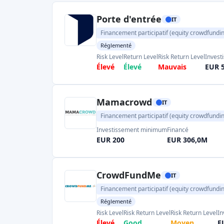
Opstart
:
Portail d'investissement en a
des mini-obligations et des investisse
financé des projets d'actions pour un 
d'euros. Il fait partie d'un groupe fintec
aux investisseurs d'avoir accès à un 
(voir
l'aperçu de l'IA
).
Parmi les autres plateformes de financement p
citons
WeAreStarting
et
StarsUp
(axées sur 
innovantes). Toutes ces plateformes sont r
exigent des émetteurs qu'ils se conformen
exemple, accorder aux investisseurs des dr
des délais de rétractation). Pour les invest
crowdfunding permet d'accéder à des entrep
fort potentiel, mais comporte également un
avisés devraient diversifier leurs investis
montants qu'ils peuvent se permettre, en bénéf
pour les investissements éligibles dans le
l'equity crowdfunding en Italie est un ca