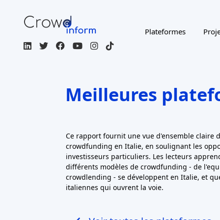
opérations de financement participatif. Le
que les
projets immobiliers
sont de plus
plateformes d'equity, éclipsant souvent le
technologiques. Les startups innovantes ont
(plus de 60 % des campagnes il y a quelque
des PME plus établies et même des projets
fonds en ligne. Le montant total des fo
crowdfunding s'est élevé à environ
110,9 mil
derniers mois (stable par rapport à la pério
de financement participatif liées à l'immo
croissance (+ 32 %). La plupart des campag
de succès (taux de réussite d'environ 88 %) e
varie de 1 000 euros pour de nombreux inve
sommes beaucoup plus importantes pour les 
Les principales plateformes italiennes de fin
suivantes