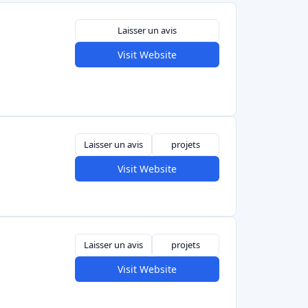
uels (donateurs) intéressés par l'impact
ding de dons est un moyen de soutenir des
 retour financier.
😊
Il est important de noter
es investissements - la "récompense" est
d'aider une cause, éventuellement de recevoir
ymbolique, mais pas un gain monétaire. Dans
ng par le don en Italie a un fort aspect
ue de se développer à mesure que la
uriat social et à la collecte de fonds civiques
 récompenses en Italie
 récompenses en Italie associe le don à une
oduit. Les créateurs offrent aux donateurs un
n produit, un service ou une récompense
 d'intérêts. Voici quelques exemples italiens
orme pour les projets créatifs où les bailleurs
e produit final (par exemple un livre ou un