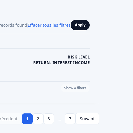
es plus grandes plateformes italiennes de dons
no
(le "réseau des dons"), qui permet aux
tiatives d'intérêt social par l'intermédiaire d'un
 acteur clé est
Produzioni dal Basso
(PDB
),
 en 2005) qui héberge des projets créatifs et
t soit des dons, soit des récompenses. PDB
ilisateurs
et plus de 8 000 campagnes
ets artistiques, culturels, technologiques et
 italiennes de dons, citons
Innamorati della
 culturel italien),
LoveItaly
(projets de
atif), et même un portail de dons d'
Intesa
sociales. Certaines plateformes de niche
et's Donation
et
Bumers
se concentrent sur
es spécifiques. Ces plateformes perçoivent
ission (de l'ordre de 3 à 5 %) et permettent
arte de crédit ou par virement bancaire. Pour