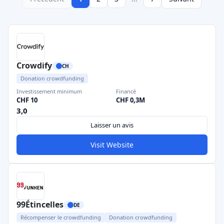
Crowdify
CH
Donation crowdfunding
Investissement minimum
Financé
CHF 10
CHF 0,3M
3,0
Laisser un avis
Visit Website
99Étincelles
DE
Récompenser le crowdfunding
Donation crowdfunding