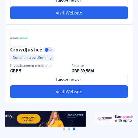
Laisser un avis
Visit Website
CrowdJustice
GB
Donation crowdfunding
Investissement minimum
Financé
GBP 5
GBP 39,58M
Laisser un avis
Visit Website