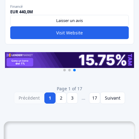
Financé
EUR 440,0M
Laisser un avis
Visit Website
Page 1 of 17
Précédent
1
2
3
...
17
Suivant