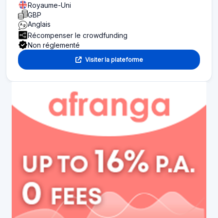
Royaume-Uni
GBP
Anglais
Récompenser le crowdfunding
Non réglementé
Visiter la plateforme