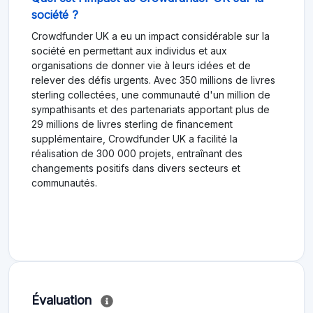
société ?
Crowdfunder UK a eu un impact considérable sur la
société en permettant aux individus et aux
organisations de donner vie à leurs idées et de
relever des défis urgents. Avec 350 millions de livres
sterling collectées, une communauté d'un million de
sympathisants et des partenariats apportant plus de
29 millions de livres sterling de financement
supplémentaire, Crowdfunder UK a facilité la
réalisation de 300 000 projets, entraînant des
changements positifs dans divers secteurs et
communautés.
Évaluation