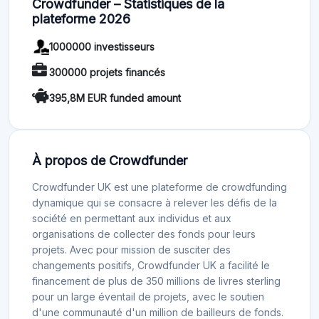
Crowdfunder – Statistiques de la
plateforme 2026
1000000 investisseurs
300000 projets financés
395,8M EUR funded amount
À propos de Crowdfunder
Crowdfunder UK est une plateforme de crowdfunding
dynamique qui se consacre à relever les défis de la
société en permettant aux individus et aux
organisations de collecter des fonds pour leurs
projets. Avec pour mission de susciter des
changements positifs, Crowdfunder UK a facilité le
financement de plus de 350 millions de livres sterling
pour un large éventail de projets, avec le soutien
d'une communauté d'un million de bailleurs de fonds.