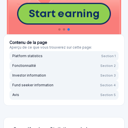
Contenu de la page
Aperçu de ce que vous trouverez sur cette page:
Platform statistics
Section 1
Fonctionnalité
Section 2
Investor information
Section 3
Fund seeker information
Section 4
Avis
Section 5