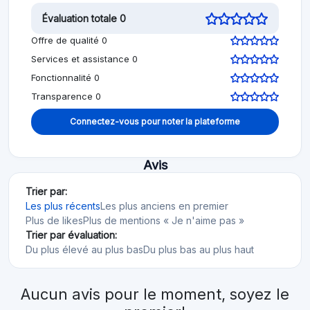
Évaluation totale 0
Offre de qualité 0
Services et assistance 0
Fonctionnalité 0
Transparence 0
Connectez-vous pour noter la plateforme
Avis
Trier par:
Les plus récents
Les plus anciens en premier
Plus de likes
Plus de mentions « Je n'aime pas »
Trier par évaluation:
Du plus élevé au plus bas
Du plus bas au plus haut
Aucun avis pour le moment, soyez le