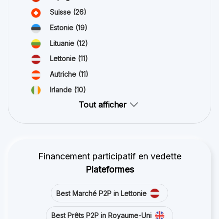
Suisse
(26)
Estonie
(19)
Lituanie
(12)
Lettonie
(11)
Autriche
(11)
Irlande
(10)
Tout afficher
Financement participatif en vedette
Plateformes
Best Marché P2P in Lettonie
Best Prêts P2P in Royaume-Uni